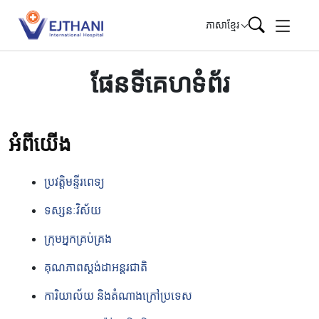
Skip to content
ភាសាខ្មែរ
ផែនទីគេហទំព័រ
អំពីយើង
ប្រវត្តិមន្ទីរពេទ្យ
ទស្សនៈវិស័យ
ក្រុមអ្នកគ្រប់គ្រង
គុណភាពស្តង់ដាអន្តរជាតិ
ការិយាល័យ និងតំណាងក្រៅប្រទេស