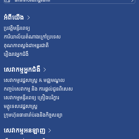
អំពីយើង
ប្រវត្តិមន្ទីរពេទ្យ
ការិយាល័យតំណាងក្រៅប្រទេស
គុណភាពស្តង់ដាអន្តរជាតិ
រឿងរាវអ្នកជំងឺ
សេវាកម្មអ្នកជំងឺ
សេវាកម្មវេជ្ជសាស្រ្ត & មជ្ឈមណ្ឌល
កញ្ចប់សេវាកម្ម និង ការផ្តល់ជូនពិសេស
សេវាកម្មមន្ទីរពេទ្យ គ្រឿងបរិក្ខារ
មគ្គុទេសវេជ្ជសាស្ត្រ
ក្រុមហ៊ុនធានារ៉ាប់រងនិងកិច្ចសន្យា
សេវាកម្មអនឡាញ