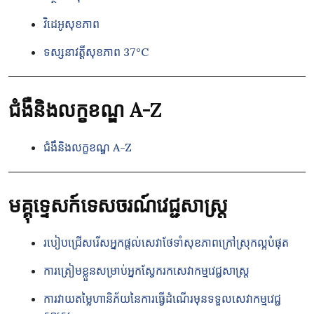
វិដេអូសុខភាព
ទស្សនាវត្តីសុខភាព ​37°C
ជំងឺនិងលក្ខខណ្ឌ A-Z
ជំងឺនិងលក្ខខណ្ឌ A-Z
មគ្គុទ្ទេសក៍ទេសចរណ៍វេជ្ជសាស្រ្ត
របៀបជ្រើសរើសអ្នកផ្តល់សេវាថែទាំសុខភាពក្រៅស្រុកល្អបំផុត
ការត្រៀមខ្លួនសម្រាប់អ្នកស្វែករកសេវាកម្មវេជ្ជសាស្ត្រ
ការវាយតម្លៃហានិភ័យនៃការធ្វើដំណើរមុនទទួលសេវាកម្មវេជ្ជ