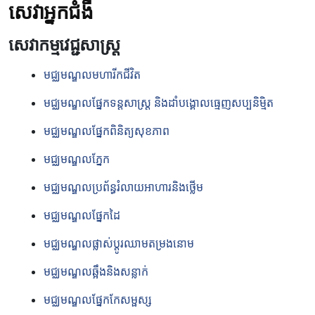
សេវាអ្នកជំងឺ
សេវាកម្មវេជ្
សាស្រ្ត
មជ្ឈមណ្ឌលមហារីកជីវិត
មជ្ឈមណ្ឌលផ្នែកទន្តសាស្រ្ត និងដាំបង្គោលធ្មេញសប្បនិមិ្មត
មជ្ឈមណ្ឌលផ្នែកពិនិត្យសុខភាព
មជ្ឈមណ្ឌលភ្នែក
មជ្ឈមណ្ឌលប្រព័ន្ធរំលាយអាហារនិងថ្លើម
មជ្ឈមណ្ឌលផ្នែកដៃ
មជ្ឈមណ្ឌលផ្លាស់ប្តូរឈាមតម្រងនោម
មជ្ឈមណ្ឌលឆ្អឹងនិងសន្លាក់
មជ្ឈមណ្ឌលផ្នែកកែសម្ផស្ស