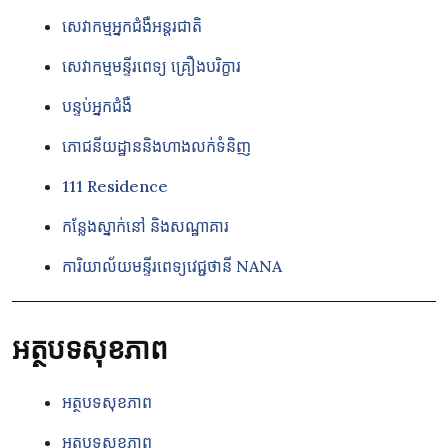
សេវាកម្មអ្នកជំងឺអន្តរជាតិ
សេវាកម្មមន្ទីរពេទ្យ គ្រឿងបរិក្ខារ
បន្ទប់អ្នកជំងឺ
ភោជនីយដ្ឋាននិងហាងលក់ទំនិញ
111 Residence
កន្លែងស្នាក់នៅ និងសណ្ឋាគារ
ការិយាល័យមន្ទីរពេទ្យវេជ្ជថានី NANA
អត្ថបទសុខភាព
អត្ថបទសុខភាព
អត្ថបទសុខភាព