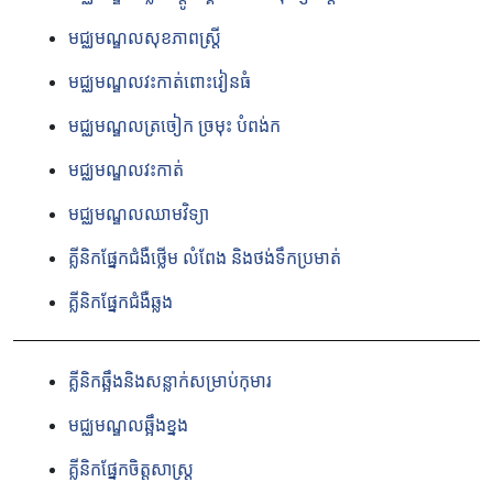
មជ្ឈមណ្ឌលសុខភាពស្ត្រី
មជ្ឈមណ្ឌលវះកាត់ពោះវៀនធំ
មជ្ឈមណ្ឌលត្រចៀក ច្រមុះ បំពង់ក
មជ្ឈមណ្ឌលវះកាត់
មជ្ឈមណ្ឌលឈាមវិទ្យា
គ្លីនិកផ្នែកជំងឺថ្លើម លំពែង និងថង់ទឹកប្រមាត់
គ្លីនិកផ្នែកជំងឺឆ្លង
គ្លីនិកឆ្អឹងនិងសន្លាក់សម្រាប់កុមារ
មជ្ឈមណ្ឌលឆ្អឹងខ្នង
គ្លីនិកផ្នែកចិត្តសាស្ត្រ