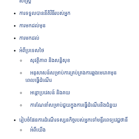
សាស្រ្ត
ការទទួលបាននីតិវិធីរបស់អ្នក
ការមកដល់មុន
ការមកដល់
អំពីប្រទេសថៃ
សុវត្ថិភាព និងសន្ដិសុខ
អនុសាសន៍សម្រាប់ការគ្រប់គ្រងការឆ្លងមេរោគមុន
ពេលធ្វើដំណើរ
អន្តោប្រវេសន៍ និងគយ
ការណែនាំសម្រាប់ជួយក្នុងការធ្វើដំណើរនិងជំនួយ
រៀបចំផែនការដំណើរទស្សនកិច្ចរបស់អ្នកទៅមន្ទីរពេទ្យវេជ្ជថានី
អំពីយើង