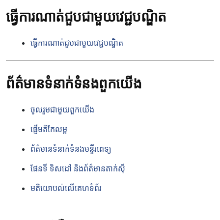
ធ្វើការណាត់ជួបជាមួយវេជ្ជបណ្ឌិត
ធ្វើការណាត់ជួបជាមួយវេជ្ជបណ្ឌិត
ព័ត៌មានទំនាក់ទំនងពួកយើង
ចូលរួមជាមួយពួកយើង
ផ្ញើមតិកែលម្អ
ព័ត៌មានទំនាក់ទំនងមន្ទីរពេទ្យ
ផែនទី ទិសដៅ និងព័ត៌មានតាក់ស៊ី
មតិយោបល់លើគេហទំព័រ