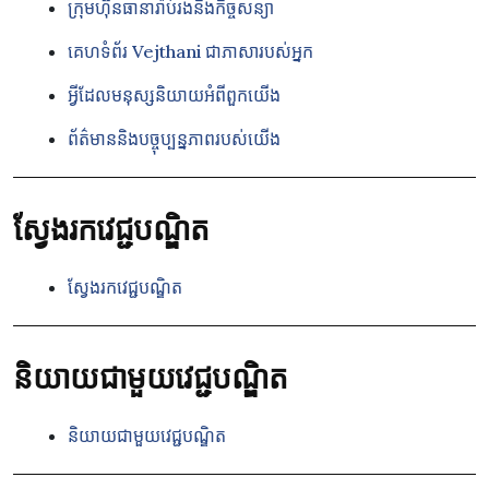
ក្រុមហ៊ុនធានារ៉ាប់រងនិងកិច្ចសន្យា
គេហទំព័រ Vejthani ជាភាសារបស់អ្នក
អ្វីដែលមនុស្សនិយាយអំពីពួកយើង
ព័ត៌មាននិងបច្ចុប្បន្នភាពរបស់យើង
ស្វែងរកវេជ្ជបណ្ឌិត
ស្វែងរកវេជ្ជបណ្ឌិត
និយាយជាមួយវេជ្ជបណ្ឌិត
និយាយជាមួយវេជ្ជបណ្ឌិត