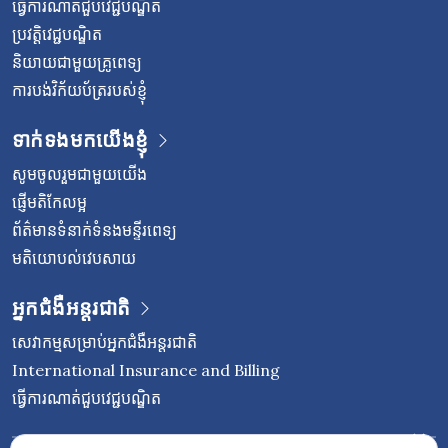
ធ្វើការណាត់ជួបវេជ្ជបណ្ឌិត
ប្រវត្តិវេជ្ជបណ្ឌិត
និយាយជាមួយគ្រូពេទ្យ
ការបង់វិក័យប័ត្ររបស់ខ្ញុំ
ទាក់ទងមកយើងខ្ញុំ
សូមចូលរួមជាមួយយើង
ផ្ញើមតិកែលម្អ
ព័ត៌មានទំនាក់ទំនងមន្ទីរពេទ្យ
មតិយោបល់វេបសាយ
អ្នកជំងឺអន្តរជាតិ
សេវាកម្មសម្រាប់អ្នកជំងឺអន្តរជាតិ
International Insurance and Billing
ធ្វើការណាត់ជួបវេជ្ជបណ្ឌិត