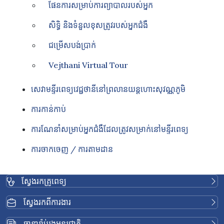
ផែនការសម្រាប់ការព្យាបាលរបស់អ្នក
សិទ្ធិ និងទំនួលខុសត្រូវរបស់អ្នកជំងឺ
ជម្រើសបង់ប្រាក់
Vejthani Virtual Tour
សេវាមន្ទីរពេទ្យវេជ្ជថានីនៅព្រលានយន្តហោះសុវណ្ណភូមិ
ការកាន់កាប់
ការណែនាំសម្រាប់អ្នកជំងឺដែលត្រូវសម្រាក់នៅមន្ទីរពេទ្យ
ការចាកចេញ / ការតាមដាន
ស្វែងរកគ្រូពេទ្យ
ស្វែងរកពីការងារ
ធានារ៉ាប់រងអន្តរជាតិ