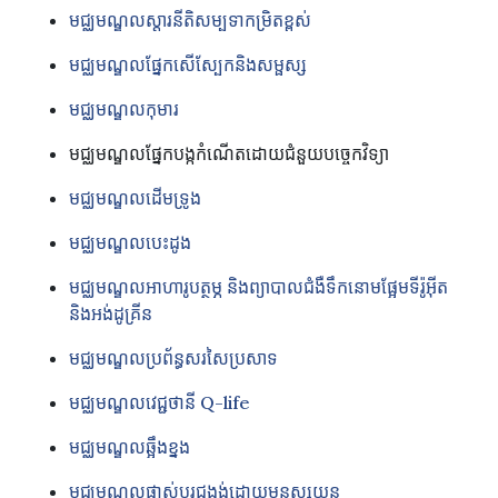
មជ្ឈមណ្ឌលស្តារនីតិសម្បទាកម្រិតខ្ពស់
មជ្ឈមណ្ឌលផ្នែកសើស្បែកនិងសម្ផស្ស
មជ្ឈមណ្ឌលកុមារ
មជ្ឈមណ្ឌលផ្នែកបង្កកំណើតដោយជំនួយបច្ចេកវិទ្យា
មជ្ឈមណ្ឌលដើមទ្រូង
មជ្ឈមណ្ឌលបេះដូង
មជ្ឈមណ្ឌលអាហារូបត្ថម្ភ និងព្យាបាលជំងឺទឹកនោមផ្អែមទីរ៉ូអ៊ីត
និងអង់ដូគ្រីន
មជ្ឈមណ្ឌលប្រព័ន្ធសរសៃប្រសាទ
មជ្ឈមណ្ឌលវេជ្ជថានី Q-life
មជ្ឈមណ្ឌលឆ្អឹងខ្នង
មជ្ឈមណ្ឌលផ្លាស់ប្តូរជង្គង់ដោយមនុស្សយន្ត