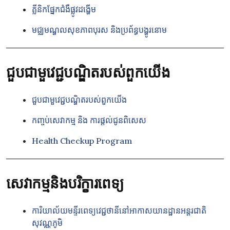
គ្លីនិកផ្នែកជំងឺផ្លូវដង្ហើម
មជ្ឈមណ្ឌលសុខភាពបុរស និងប្រព័ន្ធបង្ហូរនោម
ជួបជាមួវេជ្ជបណ្ឌិតរបស់ពួកយើង
ជួបជាមួវេជ្ជបណ្ឌិតរបស់ពួកយើង
កញ្ចប់សេវាកម្ម និង ការផ្តល់ជូនពិសេស
Health Checkup Program
សេវាកម្មនិងបរិក្ខារពេទ្យ
ការិយាល័យមន្ទីរពេទ្យវេជ្ជថានីនៅអាកាសយានដ្ឋានអន្តរជាតិ
សុវណ្ណភូមិ