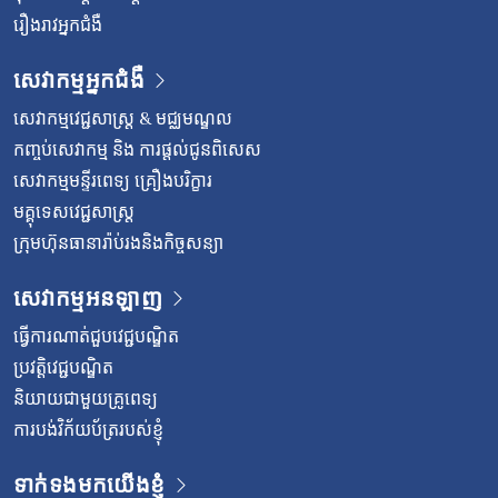
រឿងរាវអ្នកជំងឺ
សេវាកម្មអ្នកជំងឺ
សេវាកម្មវេជ្ជសាស្រ្ត & មជ្ឈមណ្ឌល
កញ្ចប់សេវាកម្ម និង ការផ្តល់ជូនពិសេស
សេវាកម្មមន្ទីរពេទ្យ គ្រឿងបរិក្ខារ
មគ្គុទេសវេជ្ជសាស្ត្រ
ក្រុមហ៊ុនធានារ៉ាប់រងនិងកិច្ចសន្យា
សេវាកម្មអនឡាញ
ធ្វើការណាត់ជួបវេជ្ជបណ្ឌិត
ប្រវត្តិវេជ្ជបណ្ឌិត
និយាយជាមួយគ្រូពេទ្យ
ការបង់វិក័យប័ត្ររបស់ខ្ញុំ
ទាក់ទងមកយើងខ្ញុំ