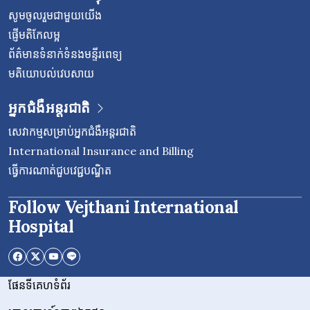
សូមចូលរួមជាមួយយើង
ផ្ញើមតិកែលម្អ
ព័ត៌មានទំនាក់ទំនងមន្ទីរពេទ្យ
មតិយោបល់វេបសាយ
អ្នកជំងឺអន្តរជាតិ
សេវាកម្មសម្រាប់អ្នកជំងឺអន្តរជាតិ
International Insurance and Billing
ធ្វើការណាត់ជួបវេជ្ជបណ្ឌិត
Follow Vejthani International
Hospital
ផែនទីគេហទំព័រ