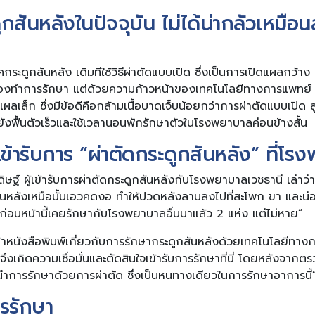
กสันหลังในปัจจุบัน ไม่ได้น่ากลัวเหมือ
กระดูกสันหลัง เดิมทีใช้วิธีผ่าตัดแบบเปิด ซึ่งเป็นการเปิดแผลกว้าง
่ต้องทำการรักษา แต่ด้วยความก้าวหน้าของเทคโนโลยีทางการแพทย์
ผลเล็ก ซึ่งมีข้อดีคือกล้ามเนื้อบาดเจ็บน้อยกว่าการผ่าตัดแบบเปิด
ยังฟื้นตัวเร็วและใช้เวลานอนพักรักษาตัวในโรงพยาบาลค่อนข้างสั้น
้เข้ารับการ “ผ่าตัดกระดูกสันหลัง” ที่โ
ิษฐ์ ผู้เข้ารับการผ่าตัดกระดูกสันหลังกับโรงพยาบาลเวชธานี เล่าว่า 
หลังเหนือบั้นเอวคดงอ ทำให้ปวดหลังลามลงไปที่สะโพก ขา และน่อง 
่อนหน้านี้เคยรักษากับโรงพยาบาลอื่นมาแล้ว 2 แห่ง แต่ไม่หาย”
หนังสือพิมพ์เกี่ยวกับการรักษากระดูกสันหลังด้วยเทคโนโลยีทางกา
เกิดความเชื่อมั่นและตัดสินใจเข้ารับการรักษาที่นี่ โดยหลังจากต
ำการรักษาด้วยการผ่าตัด ซึ่งเป็นหนทางเดียวในการรักษาอาการนี้
รรักษา