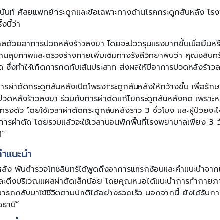
นันท์ ศัลยแพทย์กระดูกและข้อเฉพาะทางด้านโรคกระดูกสันหลัง โร
นี้ว่า
ลด้วยอาการปวดหลังร้าวลงขา โดยจะปวดรุนแรงมากขึ้นเมื่อยืนหรื
นสุขภาพและตรวจร่างกายเพิ่มเติมทางรังสีวิทยาพบว่า คุณชลินทร
คด ซึ่งทำให้เกิดการกดทับเส้นประสาท ส่งผลให้มีอาการปวดหลังร้าว
ผ่าตัดกระดูกสันหลังเปิดโพรงกระดูกสันหลังให้กว้างขึ้น เพื่อรั
วดหลังร้าวลงขา ร่วมกับการผ่าตัดแก้ไขกระดูกสันหลังคด เพราะหาก
รทรงตัว โดยใช้เวลาผ่าตัดกระดูกสันหลังราว 3 ชั่วโมง และผู้ป่วย
หลังการผ่าตัด โดยรวมแล้วจะใช้เวลานอนพักฟื้นที่โรงพยาบาลเพียง 3 
ิ”
คำแนะนำ
หลัง พันตำรวจโทชลินทร์ได้พูดถึงอาการแทรกซ้อนและคำแนะนำจากแพ
ปวดและตึงบริเวณแผลผ่าตัดเล็กน้อย โดยคุณหมอได้แนะนำการทำกายภาพ
ามารถกลับมาใช้ชีวิตตามปกติได้อย่างรวดเร็ว นอกจากนี้ ยังได้รับก
ชธานี”