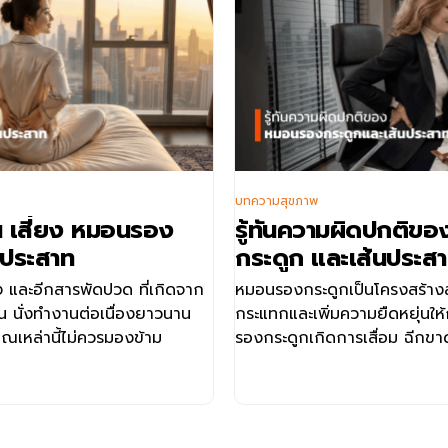
บทความสุขภาพ
 เสี่ยง หมอนรอง
รู้ทันความผิดปกติข
นประสาท
กระดูก และเส้นประส
และอีกสารพัดปวด ที่เกิดจาก
หมอนรองกระดูกเป็นโครงสร้างส
น นั่งทำงานต่อเนื่องยาวนาน
กระแทกและเพิ่มความยืดหยุ่นให้
เหล่านี้ไม่ควรมองข้าม
รองกระดูกเกิดการเสื่อม ฉีกขา
ตำแหน่ง อาจส่งผลให้เกิดการก
สู่อาการปวด ชา หรือกล้ามเนื้อ
ได้หลายรูปแบบ เช่น หมอนรองก
หมอนรองกระดูกปลิ้นกดทับเส้