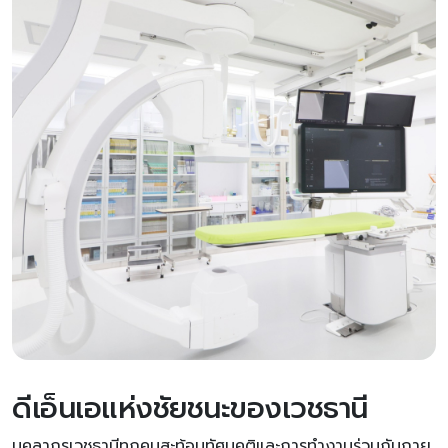
ดีเอ็นเอแห่งชัยชนะของเวชธานี
บุคลากรเวชธานีทุกคนสะท้อนทัศนคติและการทำงานร่วมกันภาย