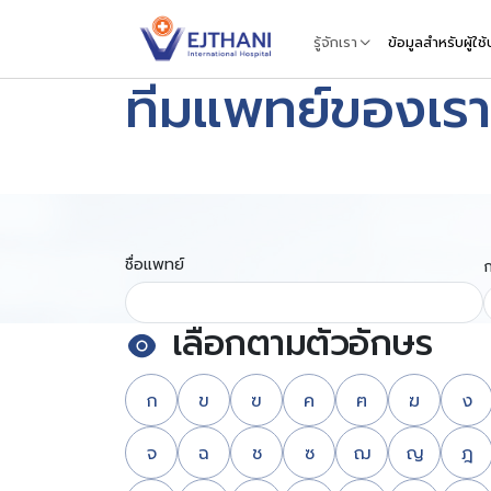
Skip to content
รู้จักเรา
ข้อมูลสำหรับผู้ใช
ทีมแพทย์ของเรา
ชื่อแพทย์
ก
เลือกตามตัวอักษร
ก
ข
ฃ
ค
ฅ
ฆ
ง
จ
ฉ
ช
ซ
ฌ
ญ
ฎ