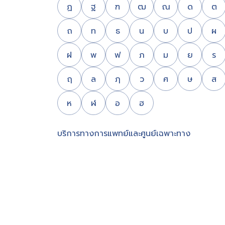
ฏ
ฐ
ฑ
ฒ
ณ
ด
ต
ถ
ท
ธ
น
บ
ป
ผ
ฝ
พ
ฟ
ภ
ม
ย
ร
ฤ
ล
ฦ
ว
ศ
ษ
ส
ห
ฬ
อ
ฮ
บริการทางการแพทย์และศูนย์เฉพาะทาง