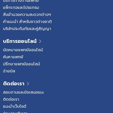
บริการทางการแพทย์
และการกดทับเส้นประสาทมีอะไรบ้าง แม้หลายคนจะเรียกรวมกัน
แพ็กเกจและโปรแกรม
ว่า “หมอนรองกระดูกทับเส้นประสาท” แต่ในความเป็นจริง โรคใน
สิ่งอำนวยความสะดวกต่างๆ
กลุ่มนี้มีหลายภาวะที่แตกต่างกัน ทั้งสาเหตุ ตำแหน่งที่เกิดโรค
คำแนะนำ สำหรับชาวต่างชาติ
และแนวทางการรักษา แม้อาการบางอย่างจะคล้ายคลึงกัน แต่
บริษัทประกันภัยและคู่สัญญา
การวินิจฉัยที่ถูกต้องจะช่วยให้แพทย์สามารถวางแผนการรักษา
ได้อย่างเหมาะสม 1. หมอนรองกระดูกทับเส้นประสาท […]
บริการออนไลน์
นัดหมายแพทย์ออนไลน์
ค้นหาแพทย์
ปรึกษาแพทย์ออนไลน์
จ่ายบิล
ติดต่อเรา
สอบถามและข้อเสนอแนะ
ติดต่อเรา
แนะนำเว็บไซต์