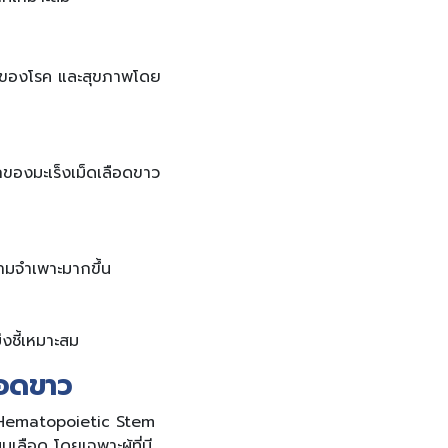
ระยะของโรค และสุขภาพโดย
ักของมะเร็งเม็ดเลือดขาว
ามจำเพาะมากขึ้น
่งชี้เหมาะสม
ลือดขาว
ด (Hematopoietic Stem
เลือด โดยเฉพาะผู้ที่มี