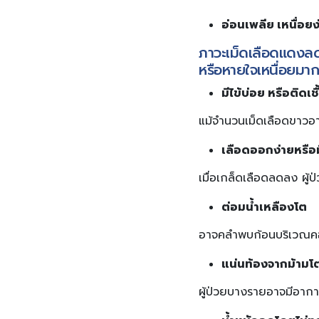
อ่อนเพลีย เหนื่อยง
ภาวะเม็ดเลือดแดงลดล
หรือหายใจเหนื่อยมาก
มีไข้บ่อย หรือติดเชื
แม้จำนวนเม็ดเลือดขาวอาจส
เลือดออกง่ายหรือม
เมื่อเกล็ดเลือดลดลง ผู้
ต่อมน้ำเหลืองโต
อาจคลำพบก้อนบริเวณคอ ร
แน่นท้องจากม้ามโ
ผู้ป่วยบางรายอาจมีอากา