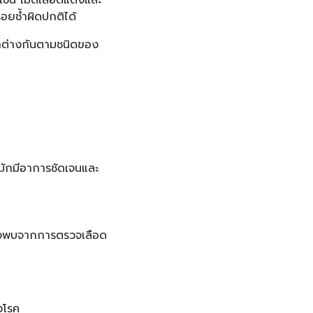
 เช่น เม็ดเลือดแดงและ
รอยช้ำผิดปกติได้
ตกต่างกันตามชนิดของ
ยมักมีอาการชัดเจนและ
ตรวจพบจากการตรวจเลือด
งโรค