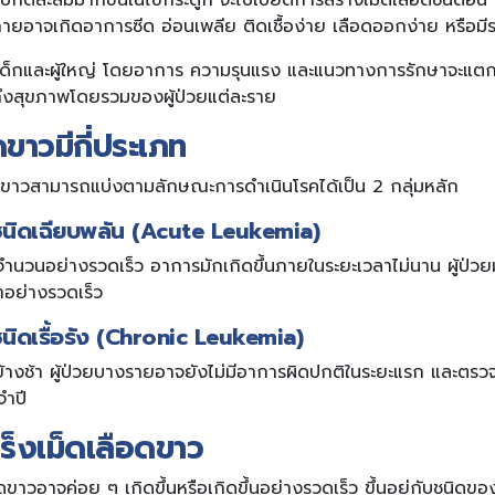
ิดปกติสะสมมากขึ้นในไขกระดูก จะไปเบียดการสร้างเม็ดเลือดชนิดอื่น
กายอาจเกิดอาการซีด อ่อนเพลีย ติดเชื้อง่าย เลือดออกง่าย หรือมี
ในเด็กและผู้ใหญ่ โดยอาการ ความรุนแรง และแนวทางการรักษาจะแ
ถึงสุขภาพโดยรวมของผู้ป่วยแต่ละราย
ดขาวมีกี่ประเภท
ือดขาวสามารถแบ่งตามลักษณะการดำเนินโรคได้เป็น 2 กลุ่มหลัก
วชนิดเฉียบพลัน (Acute Leukemia)
พิ่มจำนวนอย่างรวดเร็ว อาการมักเกิดขึ้นภายในระยะเวลาไม่นาน ผู้ป่ว
าอย่างรวดเร็ว
ชนิดเรื้อรัง (Chronic Leukemia)
อนข้างช้า ผู้ป่วยบางรายอาจยังไม่มีอาการผิดปกติในระยะแรก และ
ำปี
ร็งเม็ดเลือดขาว
ขาวอาจค่อย ๆ เกิดขึ้นหรือเกิดขึ้นอย่างรวดเร็ว ขึ้นอยู่กับชนิดขอ