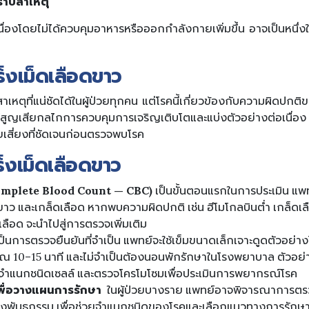
ราบสาเหตุ
นื่องโดยไม่ได้ควบคุมอาหารหรือออกกำลังกายเพิ่มขึ้น อาจเป็นหนึ่
็งเม็ดเลือดขาว
ุสาเหตุที่แน่ชัดได้ในผู้ป่วยทุกคน แต่โรคนี้เกี่ยวข้องกับความผิดป
ลล์สูญเสียกลไกการควบคุมการเจริญเติบโตและแบ่งตัวอย่างต่อเนื่อ
ัยเสี่ยงที่ชัดเจนก่อนตรวจพบโรค
ร็งเม็ดเลือดขาว
omplete Blood Count — CBC)
เป็นขั้นตอนแรกในการประเมิน แพ
ขาว และเกล็ดเลือด หากพบความผิดปกติ เช่น ฮีโมโกลบินต่ำ เกล็ดเล
ลือด จะนำไปสู่การตรวจเพิ่มเติม
ป็นการตรวจยืนยันที่จำเป็น แพทย์จะใช้เข็มขนาดเล็กเจาะดูดตัวอย่
ณ 10–15 นาที และไม่จำเป็นต้องนอนพักรักษาในโรงพยาบาล ตัวอย่าง
 จำแนกชนิดเซลล์ และตรวจโครโมโซมเพื่อประเมินการพยากรณ์โรค
เพื่อวางแผนการรักษา
ในผู้ป่วยบางราย แพทย์อาจพิจารณาการตรวจ
พันธุกรรม เพื่อช่วยจำแนกชนิดของโรคและเลือกแนวทางการรักษาท