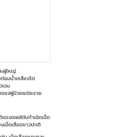
ะผู้ใหญ่
ือต่อมน้ำเหลืองโต
ัดเจน
ของผู้ป่วยแต่ละราย
ิของเซลล์ต้นกำเนิดเม็ด
อนเม็ดเลือดขาวปกติ