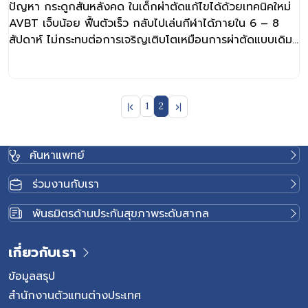
ปัญหา กระดูกสันหลังคด ในเด็กผ่าตัดแก้ไขได้ด้วยเทคนิคใหม่
AVBT เจ็บน้อย ฟื้นตัวเร็ว กลับไปเล่นกีฬาได้ภายใน 6 – 8
สัปดาห์ ไม่กระทบต่อการเจริญเติบโตเหมือนการผ่าตัดแบบเดิม
กระดูกสันหลังคด เป็นภาวะที่พบได้บ่อย โดยเฉพาะกระดูกสัน
หลังคดชนิดไม่ทราบสาเหตุ เป็นภาวะที่พบได้มากถึงร้อยละ 80
ของผู้ป่วยกระดูกสันหลังคดทั้งหมด
1
2
ค้นหาแพทย์
ร่วมงานกับเรา
พันธมิตรด้านประกันสุขภาพระดับสากล
เกี่ยวกับเรา
ข้อมูลสรุป
สำนักงานตัวแทนต่างประเทศ