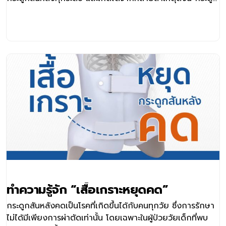
เด็กจนถึงช่วงวัยรุ่น เช่น ระดับของหัวไหล่ทั้ง 2 ข้างไม่เท่ากัน
สันหลังคดแต่กำเนิด
,กระดูกสะบักยุบนูนต่างกัน ,ระดับหน้าอกทั้ง 2 ข้างไม่เท่ากัน
,ในเด็กผู้หญิงหน้าอกทั้ง 2 ข้างไม่เท่ากัน ส่วนในเด็กผู้ชายอาจ
สังเกตได้จากระดับหัวนมไม่เท่ากัน ,สะโพกทั้ง 2 ข้างไม่เท่ากัน
[…]
ทำความรู้จัก “เสื้อเกราะหยุดคด”
กระดูกสันหลังคดเป็นโรคที่เกิดขึ้นได้กับคนทุกวัย ซึ่งการรักษา
ไม่ได้มีเพียงการผ่าตัดเท่านั้น โดยเฉพาะในผู้ป่วยวัยเด็กที่พบ