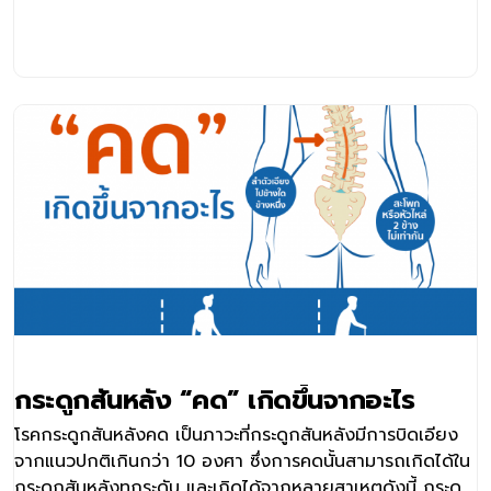
รักษาได้โดยไม่ต้องผ่าตัด กระดูกสันหลังคดเป็นโรคที่พบในผู้
หญิงมากกว่าผู้ชาย ส่วนใหญ่มีภาวะกระดูกสันหลังคดตั้งแต่วัย
เด็กและเห็นได้ชัดขึ้นหรือคดมากขึ้นเมื่ออยู่ในวัยเจริญเติบโต
เนื่องจากร่างกายมีการเปลี่ยนแปลงโครงสร้าง โดยการคดแบ่ง
ออกเป็น 2 ลักษณะคือการคดแบบตัวซี (C) และการคดแบบตัว
เอส (S) ซึ่งการคดแบบตัวซีเป็นการคดหนึ่งตำแหน่ง จะทำให้ผู้
ป่วยมีอาการปวดหลังเรื้อรังและอาจทำให้ไหล่กับสะโพกไม่เท่ากัน
หากปล่อยไว้นาน ๆ หรือไม่ได้รับการรักษาที่ถูกต้องอาจทำให้
อาการรุนแรงขึ้นจนกระดูกคดเป็นลักษณะตัวเอสคือเป็นการคด
2 ตำแหน่ง เนื่องจากเมื่อความคดของกระดูกสันหลังในจุดหนึ่ง
มีมากจนร่างกายไม่สามารถมีสมดุลที่ดีได้ ร่างกายจะพยายาม
ปรับสมดุลให้เกิดขึ้นใหม่โดยการงอกระดูกสันหลังส่วนที่เหลือไป
อีกด้าน จึงทำให้กระดูกสันหลังคดเป็นลักษณะคล้ายตัวเอส ซึ่ง
อาจเสี่ยงต่อภาวะแทรกซ้อนได้ง่าย นายแพทย์ภัทร โฆสานันท์
ศัลยแพทย์กระดูกและข้อเฉพาะทางด้านโรคกระดูกสันหลัง โรง
กระดูกสันหลัง “คด” เกิดขึ้นจากอะไร
พยาบาลเวชธานี เปิดเผยว่า นอกจากลักษณะของการคดแล้ว
ยังมีการวัดมุมหรือความคดของแนวกระดูกสันหลังเป็นองศา
โรคกระดูกสันหลังคด เป็นภาวะที่กระดูกสันหลังมีการบิดเอียง
หรือที่เรียกว่า Cobb angle โดยสามารถเห็นได้จากการ
จากแนวปกติเกินกว่า 10 องศา ซึ่งการคดนั้นสามารถเกิดได้ใน
เอกซเรย์ โดยโรคกระดูกสันหลังคดส่วนมากสังเกตได้ตั้งแต่วัย
กระดูกสันหลังทุกระดับ และเกิดได้จากหลายสาเหตุดังนี้ กระดูก