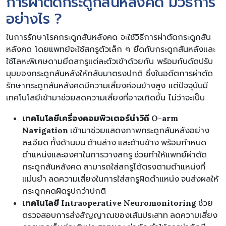
การผ่าตัดกระดูกสันหลังคด มีวิธีการ
อย่างไร ?
ในการรักษาโรคกระดูกสันหลังคด จะใช้วิธีการผ่าตัดกระดูกสัน
หลังคด โดยแพทย์จะใช้สกรูตัวเล็ก ๆ ยึดกับกระดูกสันหลังและ
ใช้โลหะพิเศษดามยึดสกรูแต่ละตัวเข้าด้วยกัน พร้อมกับดัดปรับ
มุมของกระดูกสันหลังให้กลับมาตรงปกติ ซึ่งในอดีตการผ่าตัด
รักษากระดูกสันหลังคดมีความเสี่ยงค่อนข้างสูง แต่ปัจจุบันมี
เทคโนโลยีเข้ามาช่วยลดความเสี่ยงที่อาจเกิดขึ้น ไม่ว่าจะเป็น
เทคโนโลยี
เครื่องคอมพิวเตอร์นำวิถี
O-arm
Navigation
เข้ามาช่วยแสดงภาพกระดูกสันหลังอย่าง
ละเอียด ทั้งด้านบน ด้านล่าง และด้านข้าง พร้อมกำหนด
ตำแหน่งและองศาในการวางสกรู ช่วยทำให้แพทย์ผ่าตัด
กระดูกสันหลังคด สามารถใส่สกรูได้ตรงตามตำแหน่งที่
แม่นยำ ลดความเสี่ยงในการใส่สกรูผิดตำแหน่ง จนส่งผลให้
กระดูกคดผิดรูปกว่าปกติ
เทคโนโลยี Intraoperative Neuromonitoring
ช่วย
ตรวจสอบการส่งสัญญาณของเส้นประสาท ลดความเสี่ยง