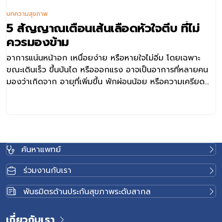
บทความสุขภาพ
5 สัญญาณเตือนเส้นเลือดหัวใจตีบ ที่ไม่
ควรมองข้าม
อาการแน่นหน้าอก เหนื่อยง่าย หรือหายใจไม่อิ่ม โดยเฉพาะ
ขณะเดินเร็ว ขึ้นบันได หรือออกแรง อาจเป็นอาการที่หลายคน
มองว่าเกิดจาก อายุที่เพิ่มขึ้น พักผ่อนน้อย หรือความเครียด
แต่ในบางกรณี อาการเหล่านี้อาจเป็นสัญญาณของเส้นเลือด
หัวใจตีบ การเข้าใจสาเหตุ อาการ และแนวทางการรักษา อาจ
ช่วยให้สามารถประเมินความเสี่ยง ค้นหาความผิดปกติได้เร็วขึ้น
และวางแผนดูแลสุขภาพหัวใจได้อย่างเหมาะสม เส้นเลือดหัวใจ
ตีบ คืออะไร เส้นเลือดหัวใจตีบ หรือโรคหลอดเลือดหัวใจตีบ
ค้นหาแพทย์
(Coronary Artery Disease: CAD) คือ ภาวะที่หลอดเลือด
หัวใจซึ่งทำหน้าที่นำเลือดและออกซิเจนไปเลี้ยงกล้ามเนื้อหัวใจ
ร่วมงานกับเรา
เกิดการตีบแคบลง ส่งผลให้เลือดไปเลี้ยงหัวใจได้ไม่เพียงพอ
โดยเฉพาะในช่วงที่หัวใจต้องการออกซิเจนมากขึ้น เช่น ขณะ
พันธมิตรด้านประกันสุขภาพระดับสากล
ออกกำลังกาย เดินเร็ว หรือทำกิจกรรมที่ใช้แรง โดยสาเหตุ
หลัก ๆ เกิดจากภาวะหลอดเลือดแดงแข็ง (Atherosclerosis)
เกี่ยวกับเรา