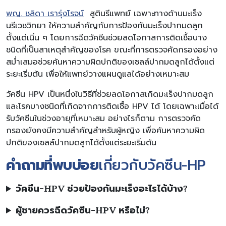
พญ. ชลิดา เรารุ่งโรจน์
สูตินรีแพทย์ เฉพาะทางด้านมะเร็ง
นรีเวชวิทยา ให้ความสำคัญกับการป้องกันมะเร็งปากมดลูก
ตั้งแต่เนิ่น ๆ โดยการฉีดวัคซีนช่วยลดโอกาสการติดเชื้อบาง
ชนิดที่เป็นสาเหตุสำคัญของโรค ขณะที่การตรวจคัดกรองอย่าง
สม่ำเสมอช่วยค้นหาความผิดปกติของเซลล์ปากมดลูกได้ตั้งแต่
ระยะเริ่มต้น เพื่อให้แพทย์วางแผนดูแลได้อย่างเหมาะสม
วัคซีน HPV เป็นหนึ่งในวิธีที่ช่วยลดโอกาสเกิดมะเร็งปากมดลูก
และโรคบางชนิดที่เกิดจากการติดเชื้อ HPV ได้ โดยเฉพาะเมื่อได้
รับวัคซีนในช่วงอายุที่เหมาะสม อย่างไรก็ตาม การตรวจคัด
กรองยังคงมีความสำคัญสำหรับผู้หญิง เพื่อค้นหาความผิด
ปกติของเซลล์ปากมดลูกได้ตั้งแต่ระยะเริ่มต้น
คำถามที่พบบ่อย
เกี่ยวกับวัคซีน-HP
วัคซีน-HPV ช่วยป้องกันมะเร็งอะไรได้บ้าง?
ผู้ชายควรฉีดวัคซีน-HPV หรือไม่?