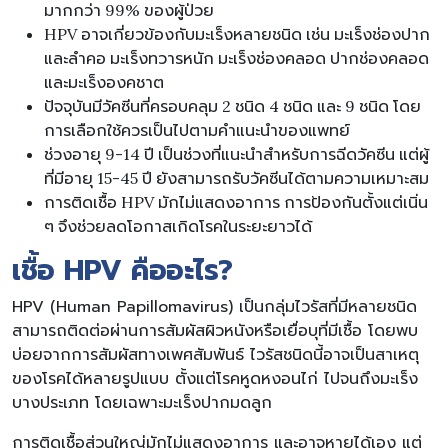
มากกว่า 99% ของผู้ป่วย
HPV อาจเกี่ยวข้องกับมะเร็งหลายชนิด เช่น มะเร็งช่องปาก
และลำคอ มะเร็งทวารหนัก มะเร็งช่องคลอด ปากช่องคลอด
และมะเร็งองคชาต
ปัจจุบันมีวัคซีนที่ครอบคลุม 2 ชนิด 4 ชนิด และ 9 ชนิด โดย
การเลือกใช้ควรเป็นไปตามคำแนะนำของแพทย์
ช่วงอายุ 9-14 ปี เป็นช่วงที่แนะนำสำหรับการฉีดวัคซีน แต่ผู้
ที่มีอายุ 15-45 ปี ยังสามารถรับวัคซีนได้ตามความเหมาะสม
การติดเชื้อ HPV มักไม่แสดงอาการ การป้องกันตั้งแต่เนิ่น
ๆ จึงช่วยลดโอกาสเกิดโรคในระยะยาวได้
เชื้อ HPV คืออะไร?
HPV (Human Papillomavirus) เป็นกลุ่มไวรัสที่มีหลายชนิด
สามารถติดต่อผ่านการสัมผัสผิวหนังหรือเยื่อบุที่มีเชื้อ โดยพบ
บ่อยจากการสัมผัสทางเพศสัมพันธ์ ไวรัสชนิดนี้อาจเป็นสาเหตุ
ของโรคได้หลายรูปแบบ ตั้งแต่โรคหูดหงอนไก่ ไปจนถึงมะเร็ง
บางประเภท โดยเฉพาะมะเร็งปากมดลูก
การติดเชื้อส่วนใหญ่มักไม่แสดงอาการ และอาจหายได้เอง แต่