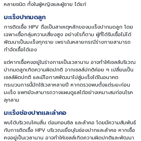
หลายชนิด ทั้งในผู้หญิงและผู้ชาย ได้แก่
มะเร็งปากมดลูก
การติดเชื้อ HPV ถือเป็นสาเหตุหลักของมะเร็งปากมดลูก โดย
เฉพาะเชื้อกลุ่มความเสี่ยงสูง อย่างไรก็ตาม ผู้ที่ได้รับเชื้อไม่ได้
พัฒนาเป็นมะเร็งทุกราย เพราะในหลายกรณีร่างกายสามารถ
กำจัดเชื้อได้เอง
แต่หากเชื้อคงอยู่ในร่างกายเป็นเวลานาน อาจทำให้เซลล์บริเวณ
ปากมดลูกเกิดความผิดปกติ จากเซลล์ปกติค่อย ๆ เปลี่ยนเป็น
เซลล์ผิดปกติ และมีโอกาสพัฒนาไปสู่มะเร็งได้ในอนาคต
กระบวนการนี้มักใช้เวลาหลายปี หากตรวจพบตั้งแต่ระยะก่อน
มะเร็ง แพทย์จะสามารถวางแผนดูแลได้อย่างเหมาะสมก่อนโรค
ลุกลาม
มะเร็งช่องปากและลำคอ
พบได้บริเวณโคนลิ้น ต่อมทอนซิล และลำคอ โดยมีความสัมพันธ์
กับการติดเชื้อ HPV บริเวณเยื่อบุในช่องปากและลำคอ หากเชื้อ
คงอยู่เป็นเวลานาน อาจทำให้เซลล์เกิดความผิดปกติและพัฒนา