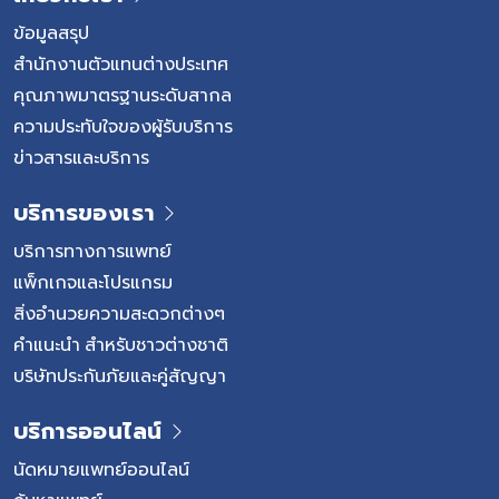
ซึ่งเกิดจากการสะสมไขมัน คอเลสเตอรอล และสารต่าง ๆ
ภายในผนังหลอดเลือด จนเกิดเป็นคราบพลัค (Plaque) ทำให้
ข้อมูลสรุป
ช่องทางเดินเลือดค่อย ๆ แคบลงเมื่อเลือดไปเลี้ยงกล้ามเนื้อ
สำนักงานตัวแทนต่างประเทศ
หัวใจลดลง ผู้ป่วยอาจมีอาการแน่นหน้าอก เจ็บหน้าอก เหนื่อย
คุณภาพมาตรฐานระดับสากล
ง่าย หรือหายใจไม่อิ่ม โดยอาการอาจชัดเจนขึ้น เมื่อหัวใจต้อง
ความประทับใจของผู้รับบริการ
ทำงานหนักขึ้น โรคเส้นเลือดหัวใจตีบมักค่อย […]
ข่าวสารและบริการ
บริการของเรา
บริการทางการแพทย์
แพ็กเกจและโปรแกรม
สิ่งอำนวยความสะดวกต่างๆ
คำแนะนำ สำหรับชาวต่างชาติ
บริษัทประกันภัยและคู่สัญญา
บริการออนไลน์
นัดหมายแพทย์ออนไลน์