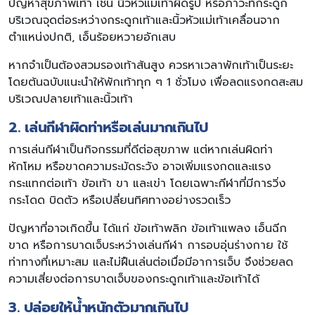
ปัญหาสุขภาพเท้า เช่น นิ้วหัวแม่เท้าผิดรูป หรือภาวะที่กระดูก
บริเวณจุดต่อระหว่างกระดูกเท้าและนิ้วหัวแม่เท้าเคลื่อนจาก
ตำแหน่งปกติ, เอ็นร้อยหวายอักเสบ
หากจำเป็นต้องสวมรองเท้าส้นสูง ควรหาเวลาพักเท้าเป็นระยะ
โดยต้นฉบับแนะนำให้พักเท้าทุก ๆ 1 ชั่วโมง เพื่อลดแรงกดสะสม
บริเวณปลายเท้าและนิ้วเท้า
2. เล่นกีฬาผิดท่าหรือเล่นมากเกินไป
การเล่นกีฬาเป็นกิจกรรมที่ดีต่อสุขภาพ แต่หากเล่นผิดท่า
หักโหม หรือขาดความระมัดระวัง อาจเพิ่มแรงกดและแรง
กระแทกต่อเท้า ข้อเท้า ขา และเข่า โดยเฉพาะกีฬาที่มีการวิ่ง
กระโดด บิดตัว หรือเปลี่ยนทิศทางอย่างรวดเร็ว
ปัญหาที่อาจเกิดขึ้น ได้แก่ ข้อเท้าพลิก ข้อเท้าแพลง เอ็นฉีก
ขาด หรือการบาดเจ็บระหว่างเล่นกีฬา การอบอุ่นร่างกาย ใช้
ท่าทางที่เหมาะสม และไม่ฝืนเล่นต่อเมื่อมีอาการเจ็บ จึงช่วยลด
ความเสี่ยงต่อการบาดเจ็บของกระดูกเท้าและข้อเท้าได้
3. ปล่อยให้น้ำหนักตัวมากเกินไป