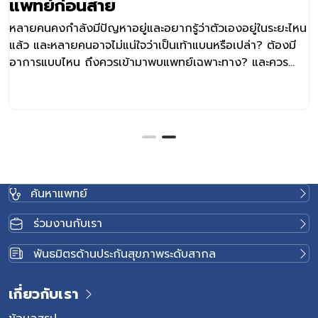
่อนสาย
สัญญาณ
ังมีปัญหาอยู่และอยากรู้ว่าตัวเองอยู่ในระยะไหน
รองช้ำ (Plan
ยคนอาจไม่แน่ใจว่าเป็นเท้าแบนหรือเปล่า? ต้องมี
ฝ่าเท้าที่เชื
น ถึงควรเข้ามาพบแพทย์เฉพาะทาง? และควร
อาการปวดบริ
?
หลังตื่นนอนหร
ยืนหรือเดินเป
ที่มีโครงสร้
อย่างเหมาะส
ผลกระทบต่อก
อาการของโรคร
เฉพาะหลังพัก
ค้นหาแพทย์
เริ่มเดินก้า
อาการปวดจะ
ร่วมงานกับเรา
เท้าในแต่ละว
เป็นต่อเนื่
พันธมิตรด้านประกันสุขภาพระดับสากล
การใช้ชีวิตป
อย่างเหมาะส
เกี่ยวกับเรา
พังผืดใต้ฝ่า