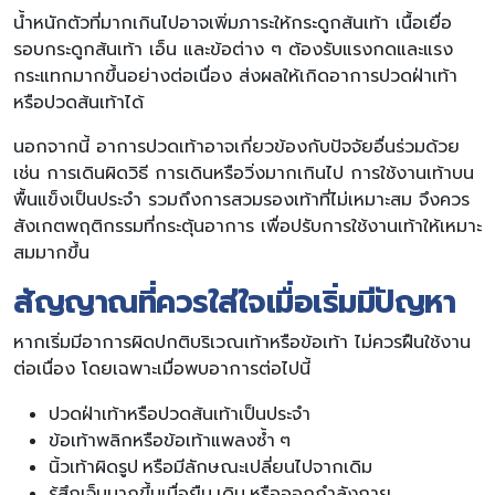
น้ำหนักตัวที่มากเกินไปอาจเพิ่มภาระให้กระดูกส้นเท้า เนื้อเยื่อ
รอบกระดูกส้นเท้า เอ็น และข้อต่าง ๆ ต้องรับแรงกดและแรง
กระแทกมากขึ้นอย่างต่อเนื่อง ส่งผลให้เกิดอาการปวดฝ่าเท้า
หรือปวดส้นเท้าได้
นอกจากนี้ อาการปวดเท้าอาจเกี่ยวข้องกับปัจจัยอื่นร่วมด้วย
เช่น การเดินผิดวิธี การเดินหรือวิ่งมากเกินไป การใช้งานเท้าบน
พื้นแข็งเป็นประจำ รวมถึงการสวมรองเท้าที่ไม่เหมาะสม จึงควร
สังเกตพฤติกรรมที่กระตุ้นอาการ เพื่อปรับการใช้งานเท้าให้เหมาะ
สมมากขึ้น
สัญญาณที่ควรใส่ใจเมื่อเริ่มมีปัญหา
หากเริ่มมีอาการผิดปกติบริเวณเท้าหรือข้อเท้า ไม่ควรฝืนใช้งาน
ต่อเนื่อง โดยเฉพาะเมื่อพบอาการต่อไปนี้
ปวดฝ่าเท้าหรือปวดส้นเท้าเป็นประจำ
ข้อเท้าพลิกหรือข้อเท้าแพลงซ้ำ ๆ
นิ้วเท้าผิดรูป หรือมีลักษณะเปลี่ยนไปจากเดิม
รู้สึกเจ็บมากขึ้นเมื่อยืน เดิน หรือออกกำลังกาย