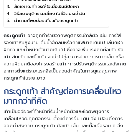
สัญญาณที่ควรใส่ใจเมื่อเริ่มมีปัญหา
วิธีลดพฤติกรรมเสี่ยง ในชีวิตประจำวัน
คำถามที่พบบ่อยเกี่ยวกับกระดูกเท้า
กระดูกเท้า
อาจถูกทำร้ายจากพฤติกรรมใกล้ตัว เช่น การใส่
รองเท้าส้นสูงนาน ดื่มน้ำอัดลมหรือกาแฟมากเกินไป เล่นกีฬา
ผิดท่า และน้ำหนักตัวมากเกินไป ซึ่งอาจเพิ่มแรงกดต่อเท้า ข้อ
เท้า ส้นเท้า และนิ้วเท้า จนนำไปสู่อาการปวด การบาดเจ็บ หรือ
ความผิดปกติของโครงสร้างเท้า การปรับพฤติกรรมและสังเกต
อาการตั้งแต่ระยะแรกจึงเป็นส่วนสำคัญในการดูแลสุขภาพ
กระดูกเท้าในระยะยาว
กระดูกเท้า สำคัญต่อการเคลื่อนไหว
มากกว่าที่คิด
เท้าเป็นอวัยวะที่ทำหน้าที่รับน้ำหนักตัวและช่วยพยุงการ
เคลื่อนไหวในทุกกิจกรรม ตั้งแต่การยืน เดิน วิ่ง ไปจนถึงการ
ออกกำลังกาย กระดูกเท้า ข้อเท้า เอ็น และเนื้อเยื่อรอบ ๆ จึง