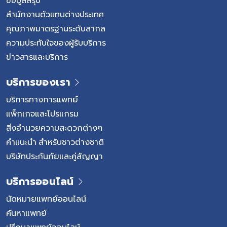
การระคายเคือ
ข้อมูลสรุป
ได้เป็น 2 กลุ
สำนักงานตัวแทนต่างประเทศ
จากโครงสร้า
คุณภาพมาตรฐานระดับสากล
หรือกิจกรรมท
ความประทับใจของผู้รับบริการ
ความเสี่ยงต่
ข่าวสารและบริการ
ภาวะบางอย่า
บริเวณฝ่าเท้
บริการของเรา
เช่น การวินิ
ประวัติอาก
บริการทางการแพทย์
กดเจ็บบริเว
แพ็กเกจและโปรแกรม
เติมเช่น MRI
สิ่งอำนวยความสะดวกต่างๆ
แยกแยะสาเหตุ
คำแนะนำ สำหรับชาวต่างชาติ
เจ็บของกระด
บริษัทประกันภัยและคู่สัญญา
ต้นด้วยตนเอ
ตนเองได้ดังนี
บริการออนไลน์
นัดหมายแพทย์ออนไลน์
ค้นหาแพทย์