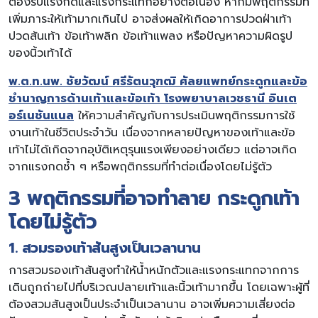
ต้องรับแรงกดและแรงกระแทกอย่างต่อเนื่อง หากมีพฤติกรรมที่
เพิ่มภาระให้เท้ามากเกินไป อาจส่งผลให้เกิดอาการปวดฝ่าเท้า
ปวดส้นเท้า ข้อเท้าพลิก ข้อเท้าแพลง หรือปัญหาความผิดรูป
ของนิ้วเท้าได้
พ.ต.ท.นพ. ชัยวัฒน์ ศรีรัตนวุฑฒิ ศัลยแพทย์กระดูกและข้อ
ชำนาญการด้านเท้าและข้อเท้า โรงพยาบาลเวชธานี อินเต
อร์เนชันแนล
ให้ความสำคัญกับการประเมินพฤติกรรมการใช้
งานเท้าในชีวิตประจำวัน เนื่องจากหลายปัญหาของเท้าและข้อ
เท้าไม่ได้เกิดจากอุบัติเหตุรุนแรงเพียงอย่างเดียว แต่อาจเกิด
จากแรงกดซ้ำ ๆ หรือพฤติกรรมที่ทำต่อเนื่องโดยไม่รู้ตัว
3 พฤติกรรมที่อาจทำลาย กระดูกเท้า
โดยไม่รู้ตัว
1. สวมรองเท้าส้นสูงเป็นเวลานาน
การสวมรองเท้าส้นสูงทำให้น้ำหนักตัวและแรงกระแทกจากการ
เดินถูกถ่ายไปที่บริเวณปลายเท้าและนิ้วเท้ามากขึ้น โดยเฉพาะผู้ที่
ต้องสวมส้นสูงเป็นประจำเป็นเวลานาน อาจเพิ่มความเสี่ยงต่อ