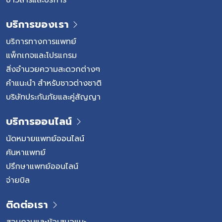
เลือดแดงลดลงทำให้ร่างกายได้รับออกซิเจนไม่เพียงพอ ส่งผล
ให้รู้สึกอ่อนแรง เหนื่อยง่าย หรือหายใจเหนื่อยมากกว่าปกติ แม้
บริการของเรา
จำนวนเม็ดเลือดขาวอาจสูงขึ้น แต่เซลล์เหล่านั้นไม่สามารถทำ
หน้าที่ป้องกันเชื้อโรคได้อย่างมีประสิทธิภาพ เมื่อเกล็ดเลือดลด
บริการทางการแพทย์
ลง ผู้ป่วยอาจมีเลือดกำเดาไหล เลือดออกตามไรฟัน หรือมีจุด
แพ็กเกจและโปรแกรม
เลือดออกใต้ผิวหนังได้ง่าย […]
สิ่งอำนวยความสะดวกต่างๆ
คำแนะนำ สำหรับชาวต่างชาติ
บริษัทประกันภัยและคู่สัญญา
บริการออนไลน์
นัดหมายแพทย์ออนไลน์
ค้นหาแพทย์
ปรึกษาแพทย์ออนไลน์
จ่ายบิล
ติดต่อเรา
สอบถามและข้อเสนอแนะ