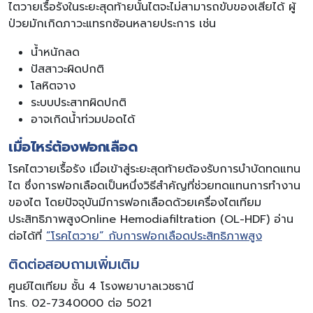
ไตวายเรื้อรังในระยะสุดท้ายนั้นไตจะไม่สามารถขับของเสียได้ ผู้
ป่วยมักเกิดภาวะแทรกซ้อนหลายประการ เช่น
น้ำหนักลด
ปัสสาวะผิดปกติ
โลหิตจาง
ระบบประสาทผิดปกติ
อาจเกิดน้ำท่วมปอดได้
เมื่อไหร่ต้องฟอกเลือด
โรคไตวายเรื้อรัง เมื่อเข้าสู่ระยะสุดท้ายต้องรับการบำบัดทดแทน
ไต ซึ่งการฟอกเลือดเป็นหนึ่งวิธีสำคัญที่ช่วยทดแทนการทำงาน
ของไต โดยปัจจุบันมีการฟอกเลือดด้วยเครื่องไตเทียม
ประสิทธิภาพสูงOnline Hemodiafiltration (OL-HDF) อ่าน
ต่อได้ที่
“โรคไตวาย” กับการฟอกเลือดประสิทธิภาพสูง
ติดต่อสอบถามเพิ่มเติม
ศูนย์ไตเทียม ชั้น 4 โรงพยาบาลเวชธานี
โทร. 02-7340000 ต่อ 5021