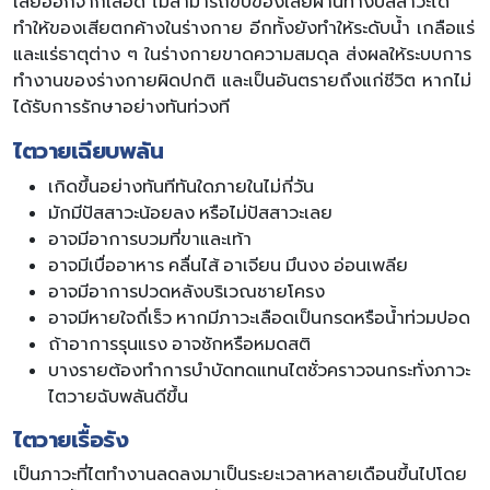
เสียออกจากเลือด ไม่สามารถขับของเสียผ่านทางปัสสาวะได้
ทำให้ของเสียตกค้างในร่างกาย อีกทั้งยังทำให้ระดับน้ำ เกลือแร่
และแร่ธาตุต่าง ๆ ในร่างกายขาดความสมดุล ส่งผลให้ระบบการ
ทำงานของร่างกายผิดปกติ และเป็นอันตรายถึงแก่ชีวิต หากไม่
ได้รับการรักษาอย่างทันท่วงที
ไตวายเฉียบพลัน
เกิดขึ้นอย่างทันทีทันใดภายในไม่กี่วัน
มักมีปัสสาวะน้อยลง หรือไม่ปัสสาวะเลย
อาจมีอาการบวมที่ขาและเท้า
อาจมีเบื่ออาหาร คลื่นไส้ อาเจียน มึนงง อ่อนเพลีย
อาจมีอาการปวดหลังบริเวณชายโครง
อาจมีหายใจถี่เร็ว หากมีภาวะเลือดเป็นกรดหรือน้ำท่วมปอด
ถ้าอาการรุนแรง อาจชักหรือหมดสติ
บางรายต้องทำการบำบัดทดแทนไตชั่วคราวจนกระทั่งภาวะ
ไตวายฉับพลันดีขึ้น
ไตวายเรื้อรัง
เป็นภาวะที่ไตทำงานลดลงมาเป็นระยะเวลาหลายเดือนขึ้นไปโดย