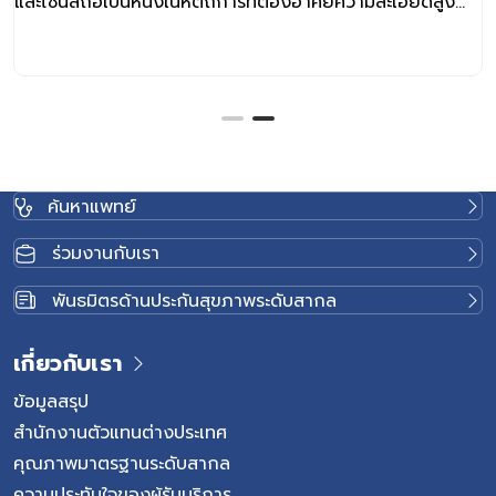
และไซนัสถือเป็นหนึ่งในหัตถการที่ต้องอาศัยความละเอียดสูง
มาก เพราะอยู่ใกล้กับอวัยวะสำคัญอย่าง เส้นประสาทตาและฐาน
สมอง เพียงไม่กี่มิลลิเมตร หากผ่าตัดผิดจุดหรือขาดความ
ชำนาญ อาจกระทบต่อการมองเห็นและเสี่ยง ต่อการบาดเจ็บ
กระบอกตานำไปสู่ “ตาบอดถาวร” ได้ แพทย์หญิงภัคจิรา นาค
เสน แพทย์ชำนาญการด้านโรคจมูกและภูมิแพ้ โรงพยาบาลเวช
ธานี อินเตอร์เนชั่นแนล อธิบายว่า การทำความเข้าใจโรคอย่าง
ถูกต้อง รวมถึงการประเมินโดยแพทย์ชำนาญการและการใช้
ค้นหาแพทย์
เทคโนโลยีการรักษาที่แม่นยำ จึงเป็นปัจจัยสำคัญที่ช่วยเพิ่ม
ความแม่นยำในการรักษา ลดความเสี่ยงของภาวะแทรกซ้อน
ร่วมงานกับเรา
และช่วยให้การผ่าตัดมีความปลอดภัยมากยิ่งขึ้นสำหรับผู้ป่วย
ริดสีดวงจมูก คืออะไร คือก้อนเนื้อนุ่มที่เกิดจากเยื่อบุโพรงจมูก
พันธมิตรด้านประกันสุขภาพระดับสากล
บวมเรื้อรัง มักพบในผู้ที่มีภูมิแพ้หรือไซนัสอักเสบเป็นประจำ ก้อน
ริดสีดวงจมูกมักเกิดบริเวณโพรงไซนัส ซึ่งอยู่ใกล้โครงสร้าง
เกี่ยวกับเรา
สำคัญ เช่น เบ้าตา เส้นประสาทตา และฐานสมองส่วนหน้า
สัญญาณเตือน “ริดสีดวงจมูก” ที่ไม่ควรมองข้าม หากคุณมี
ข้อมูลสรุป
อาการเหล่านี้ต่อเนื่องเกิน 2 สัปดาห์ ควรรีบพบแพทย์หู คอ
สำนักงานตัวแทนต่างประเทศ
จมูก เพื่อตรวจโพรงจมูกอย่างละเอียด ใครคือกลุ่มเสี่ยงของ
คุณภาพมาตรฐานระดับสากล
“ริดสีดวงจมูก” การวินิจฉัยโรคริดสีดวงจมูก แพทย์จะตรวจ
ความประทับใจของผู้รับบริการ