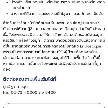
ปวดหัว หรือปวดขมับ หรือปวดบริเวณรอบๆ จมูกหรือหัวคิ้ว
และหน้าผาก
บางรายที่มีอาการรุนแรงอาจมีไข้สูง ตาบวมอักเสบ เป็นต้น
สำหรับการรักษาไซนัสอักเสบเฉียบพลัน ส่วนใหญ่มักจะรักษา
ด้วยการให้ยาปฏิชีวนะ ยาลดบวมของเยื่อจมูก ส่วนไซนัสอักเสบ
เรื้อรังแพทย์อาจพิจารณาให้การรักษาด้วยสเตียรอยด์พ่นจมูก
หรือใช้น้ำเกลือล้างจมูก แต่ถ้ารักษาด้วยวิธีข้างต้นแล้วอาการไม่
ดีขึ้น อาจต้องรักษาด้วยการผ่าตัดโดยใช้กล้อง Endoscope
เพราะเป็นวิธีการรักษาที่ปลอดภัย ทำให้ผู้ป่วยเลือดออกน้อย
เจ็บแผลน้อย สามารถหายใจทางจมูกได้ดี และฟื้นตัวเร็ว ทั้งนี้
หากมีอาการมากขึ้นควรรีบพบแพทย์เพื่อเข้ารับการรักษาที่ถูก
ต้อง
ติดต่อสอบถามเพิ่มเติมได้ที่
ศูนย์หู คอ จมูก
โทร. 02-734-0000 ต่อ 3400