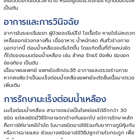
เคมีติดต่อกันเป็นเวลานาน หรืออยู่ในบริเวณที่มีธาตุกัมมันตรังสี
เป็นต้น
อาการและการวินิจฉัย
อาการในระยะเริ่มแรก ผู้ป่วยจะเริ่มมีไข้ ไอเรื้อรัง หายใจไม่สะดวก
เหงื่อออกช่วงกลางคืน เบื่ออาหาร น้ำหนักลด คันทั่วร่างกาย
นอกจากนี้ ต่อมน้ำเหลืองจะเริ่มโตขึ้น โดยเกิดขึ้นที่ตำแหน่งใด
ก็ได้ของระบบต่อมน้ำเหลือง เช่น ลำคอ รักแร้ ข้อพับ ช่องอก
ช่องท้อง เป็นต้น
เมื่อมาพบแพทย์ แพทย์จะซักประวัติ อาการและตรวจร่างกาย
หากสงสัยว่าเป็นมะเร็งต่อมน้ำเหลืองแพทย์จะตัดชิ้นเนื้อมาตรวจ
เพิ่มเติม
การรักษามะเร็งต่อมน้ำเหลือง
มะเร็งต่อมน้ำเหลือง สามารถแบ่งเป็นโรคย่อยได้อีกกว่า 30
ชนิด แต่ละชนิดมีวิธีรักษาแตกต่างกันออกไป แต่การรักษาหลัก
คือการให้ยาเคมีบำบัด ในบางชนิดอาจใช้ร่วมกับยาทางภูมิคุ้มกัน
หรือการฉายแสง ส่วนบางชนิดอาจใช้วิธีปลูกถ่ายไขกระดูก เพื่อ