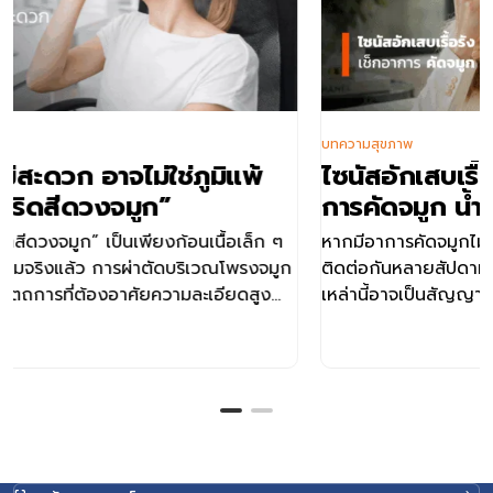
บทความสุขภาพ
ไซนัสอักเสบเรื้อรัง มาแบบไม่รู้ตัว! เช็กอา
การคัดจมูก น้ำมูกข้นที่ควรระวัง
 ๆ
หากมีอาการคัดจมูกไม่หาย น้ำมูกข้นสีเขียวหรือสีเหลือง ไอ
มูก
ติดต่อกันหลายสัปดาห์ ปวดหัว ลมหายใจมีกลิ่นเหม็น อาการ
เหล่านี้อาจเป็นสัญญาณเตือนของโรคไซนัสอักเสบ
ฐาน
าค
วช
าง