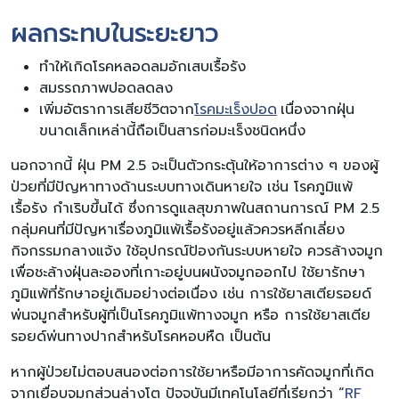
ผลกระทบในระยะยาว
ทำให้เกิดโรคหลอดลมอักเสบเรื้อรัง
สมรรถภาพปอดลดลง
เพิ่มอัตราการเสียชีวิตจาก
โรคมะเร็งปอด
เนื่องจากฝุ่น
ขนาดเล็กเหล่านี้ถือเป็นสารก่อมะเร็งชนิดหนึ่ง
นอกจากนี้ ฝุ่น PM 2.5 จะเป็นตัวกระตุ้นให้อาการต่าง ๆ ของผู้
ป่วยที่มีปัญหาทางด้านระบบทางเดินหายใจ เช่น โรคภูมิแพ้
เรื้อรัง กำเริบขึ้นได้ ซึ่งการดูแลสุขภาพในสถานการณ์ PM 2.5
กลุ่มคนที่มีปัญหาเรื่องภูมิแพ้เรื้อรังอยู่แล้วควรหลีกเลี่ยง
กิจกรรมกลางแจ้ง ใช้อุปกรณ์ป้องกันระบบหายใจ ควรล้างจมูก
เพื่อชะล้างฝุ่นละอองที่เกาะอยู่บนผนังจมูกออกไป ใช้ยารักษา
ภูมิแพ้ที่รักษาอยู่เดิมอย่างต่อเนื่อง เช่น การใช้ยาสเตียรอยด์
พ่นจมูกสำหรับผู้ที่เป็นโรคภูมิแพ้ทางจมูก หรือ การใช้ยาสเตีย
รอยด์พ่นทางปากสำหรับโรคหอบหืด เป็นต้น
หากผู้ป่วยไม่ตอบสนองต่อการใช้ยาหรือมีอาการคัดจมูกที่เกิด
จากเยื่อบุจมูกส่วนล่างโต ปัจจุบันมีเทคโนโลยีที่เรียกว่า “
RF