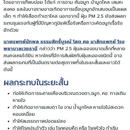
โดยอาการที่พบบ่อย ได้แก่ การจาม คันจมูก น้ำมูกไหล เสมหะ
ลงคอ และในบางรายอาจเกิดอาการเยื่อบุจมูกอักเสบจนเป็นแผล
เล็ก ๆ ทำให้เลือดกำเดาไหล นอกจากนี้ ฝุ่น PM 2.5 ยังส่งผลก
ระทบรุนแรงกับผู้ที่มีปัญหาภูมิแพ้เรื้อรังหรือภาวะคัดจมูกเรื้อรัง
อีกด้วย
นายแพทย์นัทพล ธรรมสิทธิ์บูรณ์ โสต ศอ นาสิกแพทย์ โรง
พยาบาลเวชธานี
กล่าวว่า PM 2.5 ฝุ่นละอองขนาดเล็กที่หลาย
คนคงเคยได้ยิน หากใครที่มีการสัมผัสกับฝุ่นละอองชนิดนี้ อาจ
ส่งผลกระทบที่เป็นอันตรายต่อสุขภาพทั้งในระยะสั้นและยาวได้
ดังนี้
ผลกระทบในระยะสั้น
ก่อให้เกิดการระคายเคืองบริเวณดวงตา,จมูก, คอ ทางเดิน
หายใจ
ทำให้เกิดอาการแสบตา ไอ จาม น้ำมูกไหล หายใจไม่สะดวก
หอบเหนื่อย
ทำให้สมรรถภาพปอดแย่ลง
ทำให้โรคประจำตัว เช่น โรคหอบหืด หรือ โรคหัวใจ กำเริบ