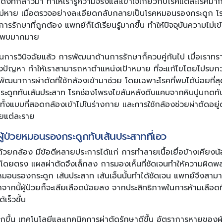
ที่กล่าวมา ทำให้เรารู้ความจริงและเข้าใจเกี่ยวกับโรคแต่ละโรคมาก
อรังไม่หาย เมื่อตรวจอย่างละเอียดกลับกลายเป็นโรคหมอนรองกระดูก โ
ับการรักษาที่ถูกต้อง แพทย์ก็ได้เรียนรู้มากขึ้น ทำให้ปัจจุบันความไม่
้นพบมากมาย
รวินิจฉัยแล้ว การพัฒนาด้านการรักษาก็ควบคู่กันไป เมื่อเราทรา
ัญหา ทำให้เราสามารถหาตำแหน่งเป้าหมาย ที่จะแก้ไขโดยไปรบกวนอ
รพัฒนาการผ่าตัดที่ใช้กล้องเข้ามาช่วย โดยเฉพาะโรคที่พบได้บ่อยที่สุ
กระดูกทับเส้นประสาท โรคช่องโพรงไขสันหลังตีบแคบจากหินปูนกดทั
ีทั้งแบบที่สอดกล้องเข้าไปในร่างกาย และการใช้กล้องช่วยผ่าตัดอยู่
่วยแต่ละราย
้ป่วยหมอนรองกระดูกทับเส้นประสาทที่เอว
้วยกล้อง มีข้อดีหลายประการได้แก่ การทำลายเนื้อเยื่อข้างเคียงน
ายโดยตรง แผลผ่าตัดจึงเล็กลง การมองเห็นที่ชัดเจนทำให้ความผิด
อนรองกระดูก เส้นประสาท เส้นเอ็นนั้นทำได้ชัดเจน แพทย์จึงสา
จากนี้ผู้ป่วยก็จะเสียเลือดน้อยลง จากประสิทธิภาพในการห้ามเลือดที่
เร็วขึ้น
มากขึ้น เทคโนโลยีและเทคนิคการผ่าตัดรักษาดีขึ้น อัตราการหายของผู้