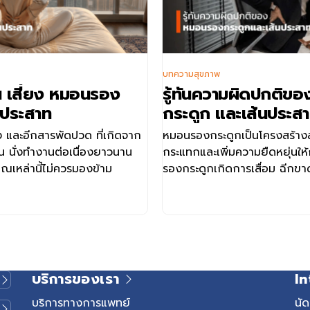
บทความสุขภาพ
 เสี่ยง หมอนรอง
รู้ทันความผิดปกติข
นประสาท
กระดูก และเส้นประส
และอีกสารพัดปวด ที่เกิดจาก
หมอนรองกระดูกเป็นโครงสร้างส
น นั่งทำงานต่อเนื่องยาวนาน
กระแทกและเพิ่มความยืดหยุ่นให้
เหล่านี้ไม่ควรมองข้าม
รองกระดูกเกิดการเสื่อม ฉีกขา
ตำแหน่ง อาจส่งผลให้เกิดการก
สู่อาการปวด ชา หรือกล้ามเนื้อ
ได้หลายรูปแบบ เช่น หมอนรองก
หมอนรองกระดูกปลิ้นกดทับเส้
กระดูกสันหลังตีบแคบ และกระดู
ประสาท แม้อาการอาจคล้ายกัน
บริการของเรา
In
โรค และแนวทางการรักษาแตกต่าง
ต้องจึงมีความสำคัญต่อการเลือกว
บริการทางการแพทย์
นั