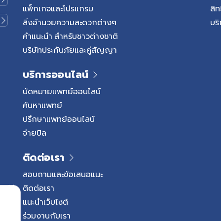
ป่วยแต่ละราย หมอนรองกระดูกค
แพ็กเกจและโปรแกรม
สิท
สำคัญ หมอนรองกระดูก (Interv
สิ่งอำนวยความสะดวกต่างๆ
บริ
เนื้อเยื่อที่อยู่ระหว่างกระดูกสัน
คำแนะนำ สำหรับชาวต่างชาติ
รองรับแรงกระแทก กระจายแรงก
บริษัทประกันภัยและคู่สัญญา
หลังสามารถเคลื่อนไหวได้อย่างยื
หรือได้รับแรงกดซ้ำ ๆ หมอนรอ
บริการออนไลน์
สูญเสียความยืดหยุ่น หรือเกิด
โครงสร้างรอบกระดูกสันหลังเป
นัดหมายแพทย์ออนไลน์
การกดทับเส้นประสาทตามมา สา
ค้นหาแพทย์
โรคหมอนรองกระดูก หมอนรอง
ปรึกษาแพทย์ออนไลน์
เสื่อมได้ตามธรรมชาติเมื่ออายุมา
จ่ายบิล
หลายประการที่อาจเพิ่มโอกาสเ
หมอนรองกระดูกและการกดทับเ
ติดต่อเรา
พฤติกรรมที่ทำให้กระดูกสันหลัง
หรือมากเกินไป ปัจจัยเสี่ยงที่พบได
สอบถามและข้อเสนอแนะ
เสี่ยงเหล่านี้จะไม่ได้เกิดโรคท
ติดต่อเรา
และดูแลสุขภาพกระดูกสันหลัง
แนะนำเว็บไซต์
ช่วยลดโอกาสเกิดโรคได้ กลุ่ม
ร่วมงานกับเรา
การกดทับเส้นประสาทมีอะไรบ้า