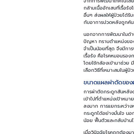
จากการพัฒนาเทคโนโลยีดัง
กล้ามเนื้ออักเสบที่เรื้
อื่นๆ ส่งผลให้ผู้ป่วยได้ร
กับอาการปวดหลังถูกค
นอกจากการพัฒนาในด้านกา
ปัญหา ทราบตำแหน่งของป
จำเป็นน้อยที่สุด จึงมีกา
เรื้อรัง คือโรคหมอนรอง
โดยใช้กล้องเข้ามาช่วย ม
เลือกวิธีที่เหมาะสมในผู้ป
ขนาดแผลผ่าตัดของผู
การผ่าตัดกระดูกสันหลังด
เข้าไปที่ตำแหน่งเป้าหม
ลงมาก การแยกระหว่างหม
กระดูกได้อย่างมั่นใจ นอก
น้อย ฟื้นตัวและกลับบ้านได้
เมื่อวินิจฉัยโรคถูกต้อง