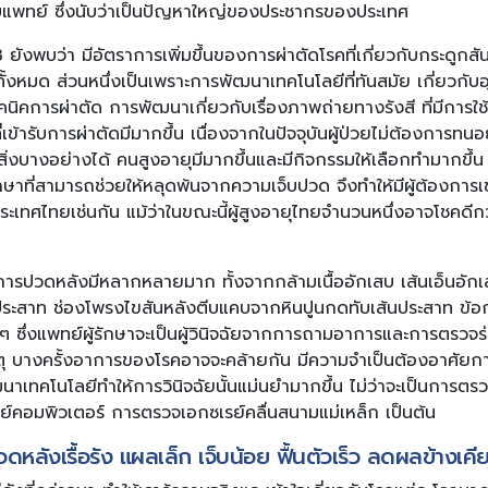
พบแพทย์ ซึ่งนับว่าเป็นปัญหาใหญ่ของประชากรของประเทศ
ังพบว่า มีอัตราการเพิ่มขึ้นของการผ่าตัดโรคที่เกี่ยวกับกระดูกส
ทั้งหมด ส่วนหนึ่งเป็นเพราะการพัฒนาเทคโนโลยีที่ทันสมัย เกี่ยวกับอ
นิคการผ่าตัด การพัฒนาเกี่ยวกับเรื่องภาพถ่ายทางรังสี ที่มีการใ
่เข้ารับการผ่าตัดมีมากขึ้น เนื่องจากในปัจจุบันผู้ป่วยไม่ต้องการทน
สิ่งบางอย่างได้ คนสูงอายุมีมากขึ้นและมีกิจกรรมให้เลือกทำมากขึ
รรักษาที่สามารถช่วยให้หลุดพ้นจากความเจ็บปวด จึงทำให้มีผู้ต้องก
นในประเทศไทยเช่นกัน แม้ว่าในขณะนี้ผู้สูงอายุไทยจำนวนหนึ่งอาจโชคดีกว
ดอาการปวดหลังมีหลากหลายมาก ทั้งจากกล้ามเนื้ออักเสบ เส้นเอ็นอ
ประสาท ช่องโพรงไขสันหลังตีบแคบจากหินปูนกดทับเส้นประสาท ข้อ
ๆ ซึ่งแพทย์ผู้รักษาจะเป็นผู้วินิจฉัยจากการถามอาการและการตรวจร่
บางครั้งอาการของโรคอาจจะคล้ายกัน มีความจำเป็นต้องอาศัยการต
ฒนาเทคโนโลยีทำให้การวินิจฉัยนั้นแม่นยำมากขึ้น ไม่ว่าจะเป็นการต
์คอมพิวเตอร์ การตรวจเอกซเรย์คลื่นสนามแม่เหล็ก เป็นต้น
ดหลังเรื้อรัง แผลเล็ก เจ็บน้อย ฟื้นตัวเร็ว ลดผลข้างเคี