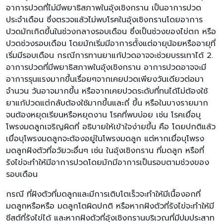
อาการปวดที่ไม่มีพยาธิสภาพในอุ้งเชิงกราน เป็นอาการปวด
ประจำเดือน ซึ่งตรวจแล้วไม่พบโรคในอุ้งเชิงกรานโดยอาการ
ปวดมักเกิดขึ้นในช่วงกลางรอบเดือน ซึ่งเป็นช่วงของไข่ตก หรือ
ปวดช่วงรอบเดือน โดยมักเริ่มมีอาการตั้งแต่อายุน้อยหรืออายุที่
เริ่มมีรอบเดือน กรณีการทานยาแก้ปวดอาจจะช่วยบรรเทาได้ 2.
อาการปวดที่มีพยาธิสภาพในอุ้งเชิงกราน อาการปวดอาจจะมี
อาการรุนแรงมากขึ้นเรื่อยๆจากเคยปวดเพียงวันเดียวต่อมา
จำนวน วันอาจมากขึ้น หรือจากเคยปวดระดับที่ทนได้ไม่ต้องใช้
ยาแก้ปวดแต่กลับต้องใช้มากขึ้นและถี่ ขึ้น หรือในบางรายมาก
จนต้องหยุดเรียนหรือหยุดงาน โรคที่พบบ่อย เช่น โรคเยื่อบุ
โพรงมดลูกเจริญผิดที่ อธิบายให้เข้าใจง่ายขึ้น คือ โดยปกติแล้ว
เยื่อบุโพรงมดลูกจะต้องอยู่ในโพรงมดลูก แต่หากเยื่อบุโพรง
มดลูกฝังตัวที่อวัยวะอื่นๆ เช่น ในอุ้งเชิงกราน ที่มดลูก หรือที่
รังไข่จะทำให้มีอาการปวดโดยมักมีอาการเป็นรอบตามช่วงของ
รอบเดือน
กรณี ที่ฝังตัวที่มดลูกและมีการเติบโตเร็วจะทำให้มีเนื้องอกที่
มดลูกหรือหรือ มดลูกโตผิดปกติ หรือหากฝังตัวที่รังไข่จะทำให้มี
ซีสต์ที่รังไข่ได้ และหากฝังตัวที่อุ้งเชิงกรานบริเวณที่มีปมประสาท