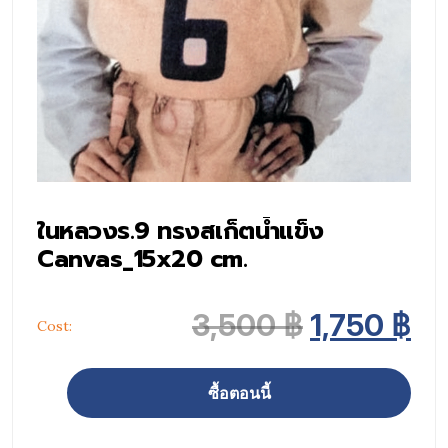
ในหลวงร.9 ทรงสเก็ตน้ำแข็ง
Canvas_15x20 cm.
Original p
Cu
3,500
฿
1,750
฿
Cost:
ซื้อตอนนี้
จำนวน ในหลวงร.9 ทรงสเก็ตน้ำแข็ง Canvas_15x20 cm. ชิ้น