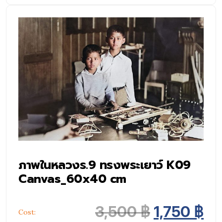
ภาพในหลวงร.9 ทรงพระเยาว์ K09
Canvas_60x40 cm
Original p
Cu
3,500
฿
1,750
฿
Cost: