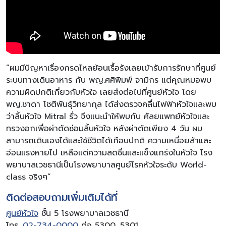
“ผมมีปัญหาเรื่องกรดไหลย้อนเรื้อรังเลยเข้ารับการรักษาที่ศูนย์
ระบบทางเดินอาหาร กับ พญ.ศศิพิมพ์ จามิกร แต่คุณหมอพบ
ความผิดปกติเกี่ยวกับหัวใจ เลยส่งต่อไปที่ศูนย์หัวใจ โดย
พญ.ชาดา โชติพันธุ์วิทยากุล ได้ส่งตรวจคลื่นไฟฟ้าหัวใจและพบ
ว่าลิ้นหัวใจ Mitral รั่ว จึงแนะนำให้พบกับ ศัลยแพทย์หัวใจและ
ทรวงอกเพื่อผ่าตัดซ่อมลิ้นหัวใจ หลังผ่าตัดเพียง 4 วัน ผม
สามารถเดินเองได้และใช้ชีวิตได้เกือบปกติ ความเหนื่อยล้าและ
อ่อนแรงหายไป เหลือแต่ความสดชื่นและแข็งแกร่งในหัวใจ โรง
พยาบาลเวชธานีเป็นโรงพยาบาลศูนย์โรคหัวใจระดับ World-
class จริงๆ”
ติดต่อสอบถามเพิ่มเติมได้ที่
ศูนย์หัวใจ
ชั้น 5 โรงพยาบาลเวชธานี
โทร.
02-734-0000
ต่อ 5300, 5301