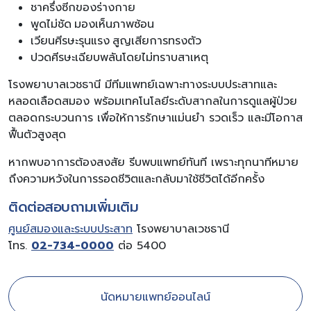
ชาครึ่งซีกของร่างกาย
พูดไม่ชัด มองเห็นภาพซ้อน
เวียนศีรษะรุนแรง สูญเสียการทรงตัว
ปวดศีรษะเฉียบพลันโดยไม่ทราบสาเหตุ
โรงพยาบาลเวชธานี มีทีมแพทย์เฉพาะทางระบบประสาทและ
หลอดเลือดสมอง พร้อมเทคโนโลยีระดับสากลในการดูแลผู้ป่วย
ตลอดกระบวนการ เพื่อให้การรักษาแม่นยำ รวดเร็ว และมีโอกาส
ฟื้นตัวสูงสุด
หากพบอาการต้องสงสัย รีบพบแพทย์ทันที เพราะทุกนาทีหมาย
ถึงความหวังในการรอดชีวิตและกลับมาใช้ชีวิตได้อีกครั้ง
ติดต่อสอบถามเพิ่มเติม
ศูนย์สมองและระบบประสาท
โรงพยาบาลเวชธานี
โทร.
02-734-0000
ต่อ 5400
นัดหมายแพทย์ออนไลน์