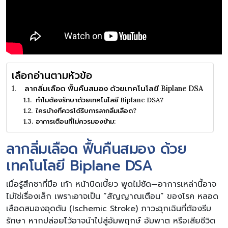
เลือกอ่านตามหัวข้อ
ลากลิ่มเลือด ฟื้นคืนสมอง ด้วยเทคโนโลยี Biplane DSA
ทำไมต้องรักษาด้วยเทคโนโลยี Biplane DSA?
ใครบ้างที่ควรได้รับการลากลิ่มเลือด?
อาการเตือนที่ไม่ควรมองข้าม:
ลากลิ่มเลือด ฟื้นคืนสมอง ด้วย
เทคโนโลยี Biplane DSA
เมื่อรู้สึกชาที่มือ เท้า หน้าบิดเบี้ยว พูดไม่ชัด—อาการเหล่านี้อาจ
ไม่ใช่เรื่องเล็ก เพราะอาจเป็น “สัญญาณเตือน” ของโรค หลอด
เลือดสมองอุดตัน (Ischemic Stroke) ภาวะฉุกเฉินที่ต้องรีบ
รักษา หากปล่อยไว้อาจนำไปสู่อัมพฤกษ์ อัมพาต หรือเสียชีวิต