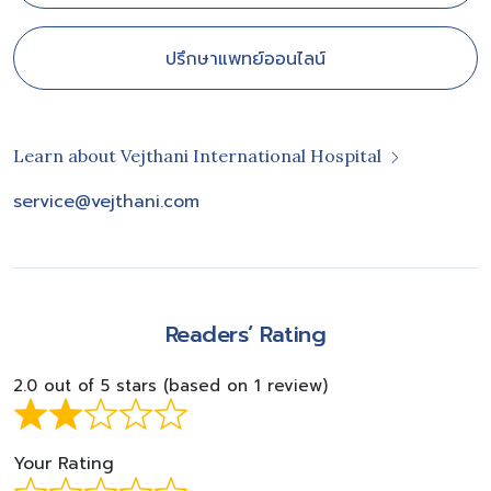
ปรึกษาแพทย์ออนไลน์
Learn about Vejthani International Hospital
service@vejthani.com
Readers’ Rating
2.0 out of 5 stars (based on 1 review)
Your Rating