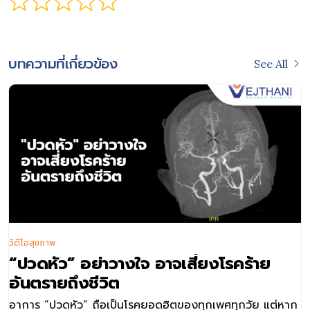
บทความที่เกี่ยวข้อง
See All
วิดีโอสุขภาพ
อย่าวางใจ อาจเสี่ยงโรคร้าย
รักษาอากา
งชีวิต
รักษาได้โ
Focused 
ว” ถือเป็นโรคยอดฮิตของทุกเพศทุกวัย แต่หาก
สำหรับบางคนการ