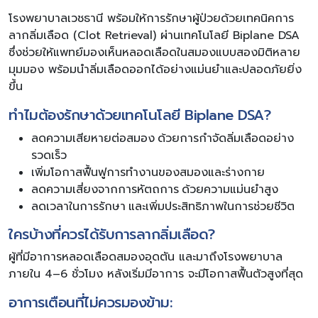
โรงพยาบาลเวชธานี พร้อมให้การรักษาผู้ป่วยด้วยเทคนิคการ
ลากลิ่มเลือด (Clot Retrieval) ผ่านเทคโนโลยี Biplane DSA
ซึ่งช่วยให้แพทย์มองเห็นหลอดเลือดในสมองแบบสองมิติหลาย
มุมมอง พร้อมนำลิ่มเลือดออกได้อย่างแม่นยำและปลอดภัยยิ่ง
ขึ้น
ทำไมต้องรักษาด้วยเทคโนโลยี Biplane DSA?
ลดความเสียหายต่อสมอง ด้วยการกำจัดลิ่มเลือดอย่าง
รวดเร็ว
เพิ่มโอกาสฟื้นฟูการทำงานของสมองและร่างกาย
ลดความเสี่ยงจากการหัตถการ ด้วยความแม่นยำสูง
ลดเวลาในการรักษา และเพิ่มประสิทธิภาพในการช่วยชีวิต
ใครบ้างที่ควรได้รับการลากลิ่มเลือด?
ผู้ที่มีอาการหลอดเลือดสมองอุดตัน และมาถึงโรงพยาบาล
ภายใน 4–6 ชั่วโมง หลังเริ่มมีอาการ จะมีโอกาสฟื้นตัวสูงที่สุด
อาการเตือนที่ไม่ควรมองข้าม: