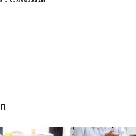
านี อินเตอร์เนชันแนล
าท