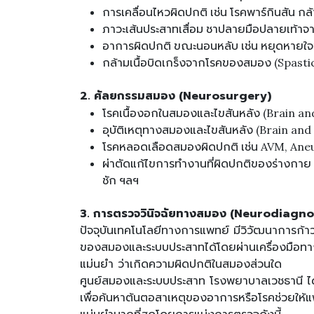
การเคลื่อนไหวผิดปกติ เช่น โรคพาร์กินสัน ก
ภาวะเส้นประสาทเสื่อม ชาปลายมือปลายเท้า
อาการผิดปกติ ขณะนอนหลับ เช่น หยุดหายใ
กล้ามเนื้อบิดเกร็งจากโรคของสมอง (Spastic
2. ศัลยกรรมสมอง (Neurosurgery)
โรคเนื้องอกในสมองและไขสันหลัง (Brain a
อุบัติเหตุทางสมองและไขสันหลัง (Brain and
โรคหลอดเลือดสมองผิดปกติ เช่น AVM, An
ผ่าตัดแก้ไขการทำงานที่ผิดปกติของร่างกาย
ชัก ฯลฯ
3. การตรวจวินิจฉัยทางสมอง (Neurodiagno
ปัจจุบันเทคโนโลยีทางการแพทย์ มีวิวัฒนาการก้า
ของสมองและระบบประสาทได้โดยผ่านเครื่องมือทางก
แม่นยำ ว่าเกิดความผิดปกติในสมองส่วนใด
ศูนย์สมองและระบบประสาท โรงพยาบาลเวชธานี ได้เล
เพื่อค้นหาต้นตอสาเหตุของอาการหรือโรคช่วยให้แ