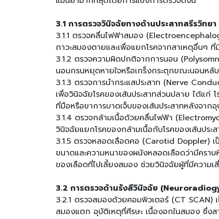
แม่นยำมากที่สุดโดยการแบ่งการตรวจดังนี้
3.1 การตรวจวินิจฉัยทางด้านประสาทสรีรวิทย
3.1.1 ตรวจคลื่นไฟฟ้าสมอง (Electroencephalog
ภาวะสมองตายและเพื่อแยกโรคจากสาเหตุอื่นๆ ที่
3.1.2 ตรวจความผิดปกติจากการนอน (Polysomnog
นอนกรนหยุดหายใจหรือเกร็งกระตุกขณะนอนหลับ
3.1.3 ตรวจการนำกระแสประสาท (Nerve Conduc
เพื่อวินิจฉัยโรคของเส้นประสาทส่วนปลาย ได้แก่
ที่มือหรือขาการบาดเจ็บของเส้นประสาทหลังจากอุบั
3.1.4 ตรวจกล้ามเนื้อด้วยคลื่นไฟฟ้า (Electromy
วินิจฉัยแยกโรคของกล้ามเนื้อกับโรคของเส้นประสาท
3.1.5 ตรวจหลอดเลือดคอ (Carotid Doppler) เ
ขนาดและความหนาของผนังหลอดเลือดว่ามีคราบหินป
ของเลือดที่ไปเลี้ยงสมอง ช่วยวินิจฉัยผู้ที่มีความ
3.2 การตรวจด้านรังสีวินิจฉัย (Neuroradiog
3.2.1 ตรวจสมองด้วยคอมพิวเตอร์ (CT SCAN) 
สมองแตก อุบัติเหตุที่ศีรษะ เนื้องอกในสมอง ซึ่งส