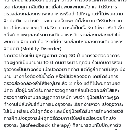
หลายคนอาจเคยประสบปัญหาว่ามีอาการของโรคทางเดินอาหาร
เช่น ท้องผูก กลืนติด แต่เมื่อไปพบแพทย์แล้ว และได้รับการ
ตรวจส่องกล้องกระเพาะอาหารหรือลำไส้ใหญ่ แต่ก็ไม่พบความ
ผิดปกติแต่อย่างใด และบางครั้งแพทย์ก็สั่งยามาให้รับประทาน
โดยไม่ทราบสาเหตุที่แท้จริง อาการก็เป็นเรื้อรัง ไม่หายซักที ซึ่ง
หนึ่งในสาเหตุของโรคทางเดินอาหารที่ตรวจส่องกล้องแล้วไม่
พบความผิดปกติ คือ โรคที่มีการเคลื่อนไหวของทางเดินอาหาร
ผิดปกติ (Motility Disorder)
ยกตัวอย่างเช่น ผู้หญิงไทย อายุ 30 ปี มาตรวจด้วยอาการ
ท้องผูกที่เป็นมานาน 10 ปี กินยาระบายทุกวัน ร่วมกับการสวน
อุจจาระเป็นบางครั้ง เมื่อปวดอยากถ่าย แต่ก็รู้สึกถ่ายไม่สุด นั่ง
นาน บางครั้งต้องใช้น้ำฉีด หรือใช้นิ้วล้วงออก เคยได้รับการ
ตรวจส่องกล้องลำไส้ใหญ่มาแล้ว 2 ครั้ง แต่ก็ไม่พบความผิด
ปกติ เมื่อผู้ป่วยได้รับการตรวจดูการเคลื่อนไหวของลำไส้และ
ตรวจการทำงานของหูรูดทวารหนัก พบว่า ผู้ป่วยมีภาวะหูรูด
ทำงานไม่สัมพันธ์กับการเบ่งอุจจาระ เรียกง่ายๆว่า เบ่งอุจจาระ
ไม่เป็น หรือเบ่งไม่ถูกต้อง และเมื่อผู้ป่วยได้รับการรักษาด้วยวิธี
การฝึกเบ่งอุจจาระให้ถูกวิธีด้วยการใช้เครื่องมือช่วยฝึกเบ่ง
อุจจาระ (Biofeedback therapy) ก็สามารถแก้ไขปัญหาดัง