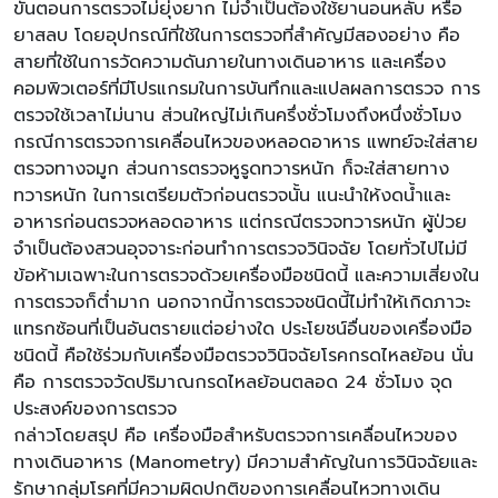
ขั้นตอนการตรวจไม่ยุ่งยาก ไม่จำเป็นต้องใช้ยานอนหลับ หรือ
ยาสลบ โดยอุปกรณ์ที่ใช้ในการตรวจที่สำคัญมีสองอย่าง คือ
สายที่ใช้ในการวัดความดันภายในทางเดินอาหาร และเครื่อง
คอมพิวเตอร์ที่มีโปรแกรมในการบันทึกและแปลผลการตรวจ การ
ตรวจใช้เวลาไม่นาน ส่วนใหญ่ไม่เกินครึ่งชั่วโมงถึงหนึ่งชั่วโมง
กรณีการตรวจการเคลื่อนไหวของหลอดอาหาร แพทย์จะใส่สาย
ตรวจทางจมูก ส่วนการตรวจหูรูดทวารหนัก ก็จะใส่สายทาง
ทวารหนัก ในการเตรียมตัวก่อนตรวจนั้น แนะนำให้งดน้ำและ
อาหารก่อนตรวจหลอดอาหาร แต่กรณีตรวจทวารหนัก ผู้ป่วย
จำเป็นต้องสวนอุจจาระก่อนทำการตรวจวินิจฉัย โดยทั่วไปไม่มี
ข้อห้ามเฉพาะในการตรวจด้วยเครื่องมือชนิดนี้ และความเสี่ยงใน
การตรวจก็ต่ำมาก นอกจากนี้การตรวจชนิดนี้ไม่ทำให้เกิดภาวะ
แทรกซ้อนที่เป็นอันตรายแต่อย่างใด ประโยชน์อื่นของเครื่องมือ
ชนิดนี้ คือใช้ร่วมกับเครื่องมือตรวจวินิจฉัยโรคกรดไหลย้อน นั่น
คือ การตรวจวัดปริมาณกรดไหลย้อนตลอด 24 ชั่วโมง จุด
ประสงค์ของการตรวจ
กล่าวโดยสรุป คือ เครื่องมือสำหรับตรวจการเคลื่อนไหวของ
ทางเดินอาหาร (Manometry) มีความสำคัญในการวินิจฉัยและ
รักษากลุ่มโรคที่มีความผิดปกติของการเคลื่อนไหวทางเดิน