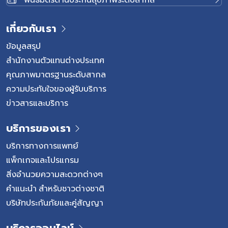
การใช้ภาชนะหรืออาหารร่วมกัน หลังได้รับเชื้อ ผู้ป่วยมักเริ่มมี
อาการภายในประมาณ 2–6 สัปดาห์ อาการที่พบได้ เช่น ไข้
เกี่ยวกับเรา
อ่อนเพลีย คลื่นไส้ อาเจียน เบื่ออาหาร ปวดท้องบริเวณชาย
โครงขวา ปัสสาวะสีเข้ม ตาเหลือง หรือผิวเหลือง ซึ่งเป็นอาการ
ข้อมูลสรุป
ของภาวะดีซ่าน แม้ผู้ป่วยส่วนใหญ่มักหายได้เอง แต่บางกลุ่ม
สำนักงานตัวแทนต่างประเทศ
อาจมีความเสี่ยงต่อการเกิดอาการรุนแรงมากกว่าคนทั่วไป โดย
คุณภาพมาตรฐานระดับสากล
เฉพาะผู้สูงอายุ ผู้ที่มีโรคตับเรื้อรังอยู่เดิม หรือผู้ที่มีภูมิคุ้มกัน
ความประทับใจของผู้รับบริการ
บกพร่อง ซึ่งอาจเกิดภาวะตับอักเสบรุนแรงและจำเป็นต้องได้รับ
ข่าวสารและบริการ
การดูแลอย่างใกล้ชิดจากแพทย์ ไวรัสตับอักเสบบี ช่องทาง
ติดต่อ อาการ และความเสี่ยง […]
บริการของเรา
บริการทางการแพทย์
แพ็กเกจและโปรแกรม
สิ่งอำนวยความสะดวกต่างๆ
คำแนะนำ สำหรับชาวต่างชาติ
บริษัทประกันภัยและคู่สัญญา