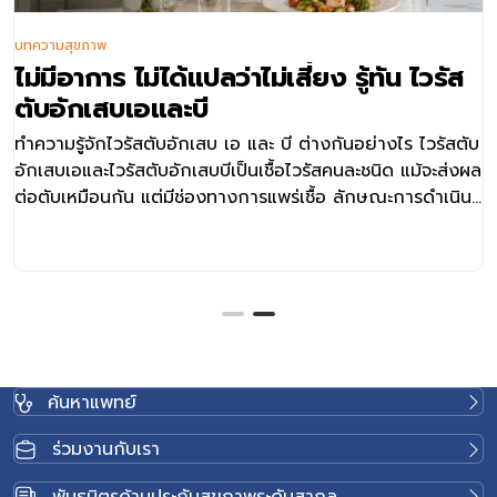
บทความสุขภาพ
ไม่มีอาการ ไม่ได้แปลว่าไม่เสี่ยง รู้ทัน ไวรัส
ตับอักเสบเอและบี
ทำความรู้จักไวรัสตับอักเสบ เอ และ บี ต่างกันอย่างไร ไวรัสตับ
อักเสบเอและไวรัสตับอักเสบบีเป็นเชื้อไวรัสคนละชนิด แม้จะส่งผล
ต่อตับเหมือนกัน แต่มีช่องทางการแพร่เชื้อ ลักษณะการดำเนิน
โรค และความเสี่ยงระยะยาวแตกต่างกัน โดยไวรัสตับอักเสบเอ
มักเกี่ยวข้องกับสุขอนามัยด้านอาหารและน้ำ ส่วนไวรัสตับอัก
เสบบีมีความเกี่ยวข้องกับเลือด สารคัดหลั่ง และการถ่ายทอด
จากแม่สู่ลูกมากกว่า การทำความเข้าใจความแตกต่างของโรค
ทั้งสองชนิดจึงช่วยให้สามารถประเมินความเสี่ยงและเลือกวิธี
ป้องกันได้เหมาะสมยิ่งขึ้น ไวรัสตับอักเสบ เอ ช่องทางติดต่อ
อาการ และกลุ่มเสี่ยง ไวรัสตับอักเสบเอเป็นโรคติดเชื้อที่มักแพร่
ค้นหาแพทย์
กระจายผ่านการรับประทานอาหารหรือน้ำที่ปนเปื้อนเชื้อ รวมถึง
การสัมผัสเชื้อจากมือหรือสิ่งของที่ไม่สะอาด โดยเฉพาะในพื้นที่ที่
ร่วมงานกับเรา
มีสุขอนามัยไม่เหมาะสม หรือสถานที่ที่มีผู้คนอยู่รวมกันจำนวน
มาก เช่น หอพัก ค่ายทหาร โรงเรียน หรือแหล่งท่องเที่ยวที่มี
พันธมิตรด้านประกันสุขภาพระดับสากล