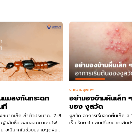
บทความสุขภาพ
ดนแมลงก้นกระดก
อย่ามองข้ามผื่นเล็ก ๆ
นที
ของ งูสวัด
งขนาดเล็ก ลำตัวประมาณ 7-8
งูสวัด อาการเริ่มจากผื่นเล็ก ๆ โ
ญ้าอับชื้น ชอบออกมาเล่นไฟ
เร็ว รักษาไว ลดเสี่ยงปวดเส้นปร
อน จะมีมากในช่วงปลายฤดูฝน