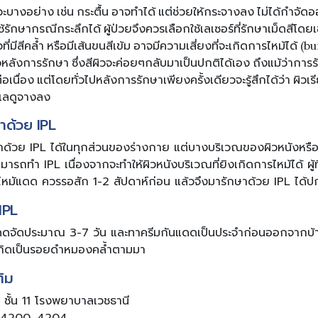
วะบางอย่าง เช่น กระตื้น อาจทำได้ แต่ช่วยให้กระจางลง ไม่ได้กำจ
้รักษากรณีกระลึกได้ ผู้ป่วยจึงควรเลือกใช้เลเซอร์ที่รักษาเม็ดสีโดย
มีสีคล้ำ หรือมีเส้นขนสีเข้ม อาจมีความเสี่ยงที่จะเกิดการไหม้ได้ (b
ลังการรักษา ซึ่งสีผิวจะค่อยๆกลับมาเป็นปกติได้เอง ถึงแม้ว่าการร
เนื่อง แต่โดยทั่วไปหลังการรักษาเพียงครั้งเดียวจะรู้สึกได้ว่า ผิวเรี
ลดูจางลง
าด้วย IPL
วย IPL ได้ในทุกส่วนของร่างกาย แต่บางบริเวณของผิวหนังหรือผู้ป
ารถทำ IPL เนื่องจากจะทำให้ผิวหนังบริเวณที่ยิงเกิดการไหม้ได้ ผู้ที่
หมัแดด ควรรอสัก 1-2 สัปดาห์ก่อน แล้วจึงมารักษาด้วย IPL ได้ป
IPL
ดจัดประมาณ 3-7 วัน และทาครีมกันแดดเป็นประจำก่อนออกจากบ้าน 
 เกิดเป็นรอยดำหมองคล้ำตามมา
ติม
 ชั้น 11 โรงพยาบาลเวชธานี