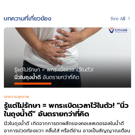
บทความที่เกี่ยวข้อง
See All
บทความสุขภาพ
รู้แต่ไม่รักษา = พกระเบิดเวลาไว้ในตัว! “นิ่ว
ในถุงน้ำดี” อันตรายกว่าที่คิด
นิ่วในถุงน้ำดี เกิดจากการตกผลึกของคอเลสเตอรอลในน้ำดี
อาการปวดท้องขวา คลื่นไส้ หรือดีซ่าน อาจเป็นสัญญาณเตือน