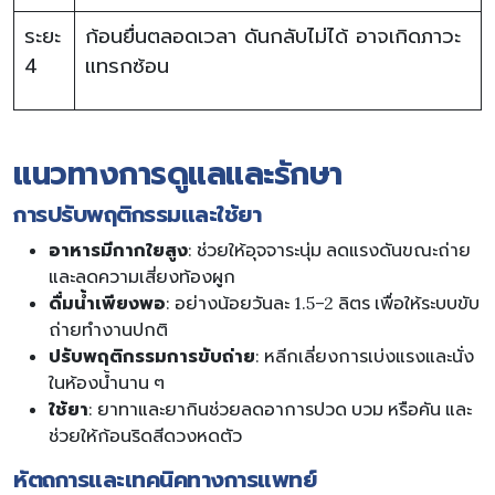
ระยะ
ก้อนยื่นตลอดเวลา ดันกลับไม่ได้ อาจเกิดภาวะ
4
แทรกซ้อน
แนวทางการดูแลและรักษา
การปรับพฤติกรรมและใช้ยา
อาหารมีกากใยสูง
: ช่วยให้อุจจาระนุ่ม ลดแรงดันขณะถ่าย
และลดความเสี่ยงท้องผูก
ดื่มน้ำเพียงพอ
: อย่างน้อยวันละ 1.5–2 ลิตร เพื่อให้ระบบขับ
ถ่ายทำงานปกติ
ปรับพฤติกรรมการขับถ่าย
: หลีกเลี่ยงการเบ่งแรงและนั่ง
ในห้องน้ำนาน ๆ
ใช้ยา
: ยาทาและยากินช่วยลดอาการปวด บวม หรือคัน และ
ช่วยให้ก้อนริดสีดวงหดตัว
หัตถการและเทคนิคทางการแพทย์