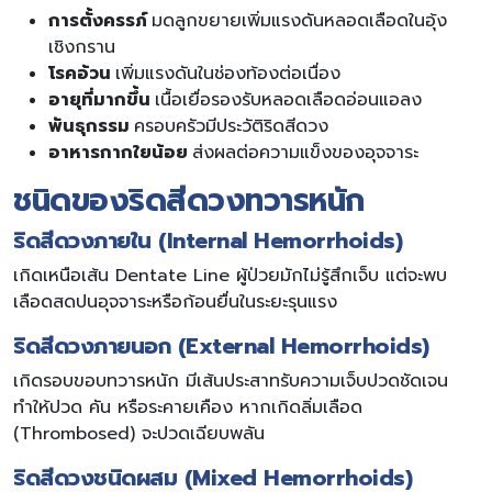
การตั้งครรภ์
มดลูกขยายเพิ่มแรงดันหลอดเลือดในอุ้ง
เชิงกราน
โรคอ้วน
เพิ่มแรงดันในช่องท้องต่อเนื่อง
อายุที่มากขึ้น
เนื้อเยื่อรองรับหลอดเลือดอ่อนแอลง
พันธุกรรม
ครอบครัวมีประวัติริดสีดวง
อาหารกากใยน้อย
ส่งผลต่อความแข็งของอุจจาระ
ชนิดของริดสีดวงทวารหนัก
ริดสีดวงภายใน (Internal Hemorrhoids)
เกิดเหนือเส้น Dentate Line ผู้ป่วยมักไม่รู้สึกเจ็บ แต่จะพบ
เลือดสดปนอุจจาระหรือก้อนยื่นในระยะรุนแรง
ริดสีดวงภายนอก (External Hemorrhoids)
เกิดรอบขอบทวารหนัก มีเส้นประสาทรับความเจ็บปวดชัดเจน
ทำให้ปวด คัน หรือระคายเคือง หากเกิดลิ่มเลือด
(Thrombosed) จะปวดเฉียบพลัน
ริดสีดวงชนิดผสม (Mixed Hemorrhoids)