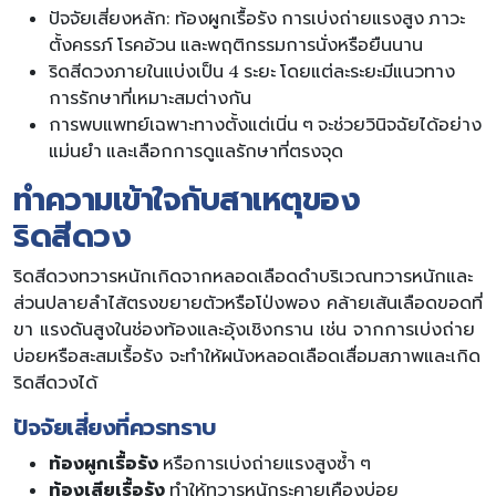
ปัจจัยเสี่ยงหลัก: ท้องผูกเรื้อรัง การเบ่งถ่ายแรงสูง ภาวะ
ตั้งครรภ์ โรคอ้วน และพฤติกรรมการนั่งหรือยืนนาน
ริดสีดวงภายในแบ่งเป็น 4 ระยะ โดยแต่ละระยะมีแนวทาง
การรักษาที่เหมาะสมต่างกัน
การพบแพทย์เฉพาะทางตั้งแต่เนิ่น ๆ จะช่วยวินิจฉัยได้อย่าง
แม่นยำ และเลือกการดูแลรักษาที่ตรงจุด
ทำความเข้าใจกับสาเหตุของ
ริดสีดวง
ริดสีดวงทวารหนักเกิดจากหลอดเลือดดำบริเวณทวารหนักและ
ส่วนปลายลำไส้ตรงขยายตัวหรือโป่งพอง คล้ายเส้นเลือดขอดที่
ขา แรงดันสูงในช่องท้องและอุ้งเชิงกราน เช่น จากการเบ่งถ่าย
บ่อยหรือสะสมเรื้อรัง จะทำให้ผนังหลอดเลือดเสื่อมสภาพและเกิด
ริดสีดวงได้
ปัจจัยเสี่ยงที่ควรทราบ
ท้องผูกเรื้อรัง
หรือการเบ่งถ่ายแรงสูงซ้ำ ๆ
ท้องเสียเรื้อรัง
ทำให้ทวารหนักระคายเคืองบ่อย