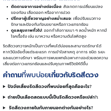
ติดตามอาการอย่างต่อเนื่อง
: สังเกตการเปลี่ยนแปลง
ของก้อน เลือดออก หรืออาการปวด
ปรึกษาผู้เชี่ยวชาญอย่างสม่ำเสมอ
: เพื่อปรับแนวทาง
รักษาและป้องกันก้อนขยายหรือภาวะแทรกซ้อน
ดูแลสุขภาพทั่วไป
: ออกกำลังกายเบา ๆ ลดน้ำหนัก หากมี
โรคเรื้อรัง เช่น เบาหวาน หรือความดันโลหิตสูง
ริดสีดวงทวารหนักเป็นภาวะที่พบได้บ่อยและสามารถรักษาได้
หากวินิจฉัยตั้งแต่ระยะแรก การเข้าใจสาเหตุ อาการ ชนิด ระยะ
และแนวทางรักษา พร้อมการพบแพทย์เฉพาะทางจะช่วยลดความ
เสี่ยงต่อภาวะแทรกซ้อนและปรับคุณภาพชีวิตให้ดีขึ้น
คำถาม
ที่พบบ่อย
เกี่ยวกับริดสีดวง
ปัจจัยเสี่ยงริดสีดวงที่พบบ่อยที่สุดคืออะไร?
ถ่ายเป็นเลือดสดแบบนี้เป็นริดสีดวงหรือเปล่า?
เ
ริดสีดวงภายในกับภายนอกต่างกันอย่างไร?