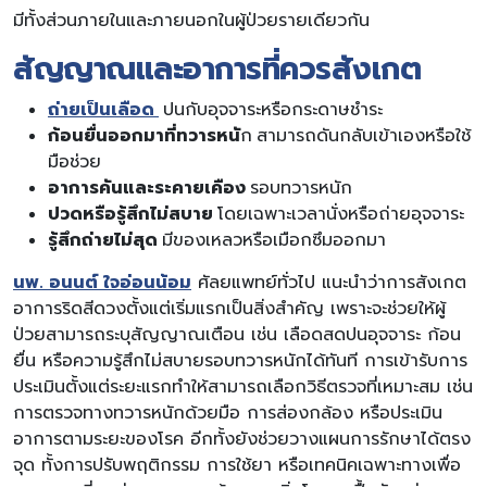
มีทั้งส่วนภายในและภายนอกในผู้ป่วยรายเดียวกัน
สัญญาณและอาการที่ควรสังเกต
ถ่ายเป็นเลือด
ปนกับอุจจาระหรือกระดาษชำระ
ก้อนยื่นออกมาที่ทวารหนั
ก สามารถดันกลับเข้าเองหรือใช้
มือช่วย
อาการคันและระคายเคือง
รอบทวารหนัก
ปวดหรือรู้สึกไม่สบาย
โดยเฉพาะเวลานั่งหรือถ่ายอุจจาระ
รู้สึกถ่ายไม่สุด
มีของเหลวหรือเมือกซึมออกมา
นพ. อนนต์ ใจอ่อนน้อม
ศัลยแพทย์ทั่วไป แนะนำว่าการสังเกต
อาการริดสีดวงตั้งแต่เริ่มแรกเป็นสิ่งสำคัญ เพราะจะช่วยให้ผู้
ป่วยสามารถระบุสัญญาณเตือน เช่น เลือดสดปนอุจจาระ ก้อน
ยื่น หรือความรู้สึกไม่สบายรอบทวารหนักได้ทันที การเข้ารับการ
ประเมินตั้งแต่ระยะแรกทำให้สามารถเลือกวิธีตรวจที่เหมาะสม เช่น
การตรวจทางทวารหนักด้วยมือ การส่องกล้อง หรือประเมิน
อาการตามระยะของโรค อีกทั้งยังช่วยวางแผนการรักษาได้ตรง
จุด ทั้งการปรับพฤติกรรม การใช้ยา หรือเทคนิคเฉพาะทางเพื่อ