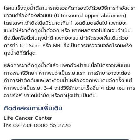
โรคมะเร็งถุงน้ำดีสามารถตรวจคัดกรองได้ด้วยวิธีการทำอัลตรา
ซาวนด์ช่องท้องส่วนบน (Ultrasound upper abdomen)
โดยเฉพาะถ้าติ่งเนื้อมีขนาดเกิน 1 เซนติเมตรขึ้นไป แพทย์จะ
แนะนำให้ผ่าตัดถุงน้ำดีออก หรือ หากผลตรวจไม่ชัดเจนว่าเป็น
ติ่งเนื้อหรือนิ่วในถุงน้ำดี แพทย์จะแนะนำให้ตรวจเพิ่มเติมด้วย
การทำ CT Scan หรือ MRI ซึ่งเป็นการตรวจวินิจฉัยโรคมะเร็ง
ถุงน้ำดีที่ดีที่สุด
หลังการผ่าตัดถุงน้ำดีแล้ว แพทย์จะนำชิ้นเนื้อไปตรวจเพิ่มเติม
ทางพยาธิวิทยา หากพบว่าเป็นระยะแรก การรักษาอาจจะต้อง
ทำการผ่าตัดตับและเลาะต่อมน้ำเหลืองออกเพิ่มเติมอีกครั้ง แต่
หากพบว่าเป็นระยะ 3-4 จะใช้วิธีรักษามะเร็งอื่น ๆ ด้วย เช่น การ
ฉายรังสี ยาเคมีบำบัด หรือยามุ่งเป้า เป็นต้น
ติดต่อสอบถามเพิ่มเติม
Life Cancer Center
โทร 02-734-0000 ต่อ 2720