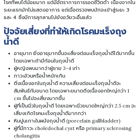
โรคที่พบได้น้อยมาก แต่มีอัตราการการรอดชีวิตต่ำ เนื่องจากใน
ระยะแรกมักไม่แสดงอาการ แต่เมื่อตรวจพบมักจะเข้าสู่ระยะ 3
และ 4 ซึ่งมีการลุกลามไปยังอวัยวะอื่นแล้ว
ปัจจัยเสี่ยงที่ทำให้เกิดโรคมะเร็งถุง
น้ำดี
อายุมาก ยิ่งอายุมากขึ้นจะเสี่ยงต่อมะเร็งถุงน้ำดีได้มากขึ้น
โดยเฉพาะถ้ามีก้อนในถุงน้ำดี
ผู้หญิงพบมากว่าผู้ชาย 3-4 เท่า
ภาวะอ้วนหรือน้ำหนักเกิน
ติ่งเนื้องอกในถุงน้ำดี ความเสี่ยงต่อมะเร็งถุงน้ำดีจะ
สัมพันธ์กับขนาด โดยเฉพาะขนาดติ่งเนื้องอกใหญ่กว่า 1
cm ขึ้นไปจะเสี่ยงมากขึ้น
ผู้ที่เป็นนิ่วในถุงน้ำดี โดยเฉพาะนิ่วขนาดใหญ่กว่า 2.5 cm จะ
เสี่ยงเกิดโรคมะเร็งถุงน้ำดีมากกว่า
หินปูนเกาะในผนังถุงน้ำดี (porcelain gallbladder)
ผู้ที่มีภาวะ choledochal cyst หรือ primary sclerosing
cholangitis