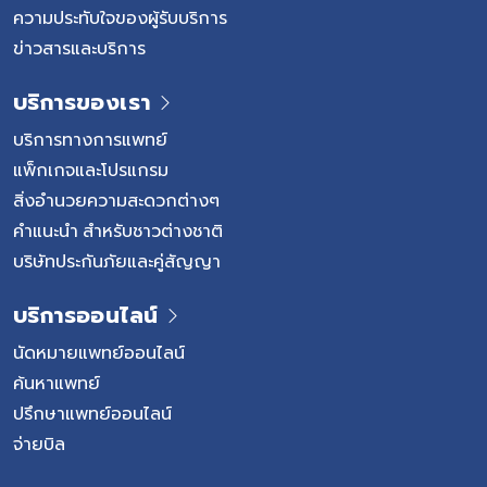
เม็ดเลือดขาว อาการของมะเร็งเม็ดเลือดขาวอาจค่อย ๆ เกิด
ความประทับใจของผู้รับบริการ
ขึ้นหรือเกิดขึ้นอย่างรวดเร็ว ขึ้นอยู่กับชนิดของโรค ภาวะเม็ด
ข่าวสารและบริการ
เลือดแดงลดลงทำให้ร่างกายได้รับออกซิเจนไม่เพียงพอ ส่งผล
ให้รู้สึกอ่อนแรง เหนื่อยง่าย หรือหายใจเหนื่อยมากกว่าปกติ แม้
บริการของเรา
จำนวนเม็ดเลือดขาวอาจสูงขึ้น แต่เซลล์เหล่านั้นไม่สามารถทำ
หน้าที่ป้องกันเชื้อโรคได้อย่างมีประสิทธิภาพ เมื่อเกล็ดเลือดลด
บริการทางการแพทย์
ลง ผู้ป่วยอาจมีเลือดกำเดาไหล เลือดออกตามไรฟัน หรือมีจุด
แพ็กเกจและโปรแกรม
เลือดออกใต้ผิวหนังได้ง่าย […]
สิ่งอำนวยความสะดวกต่างๆ
คำแนะนำ สำหรับชาวต่างชาติ
บริษัทประกันภัยและคู่สัญญา
บริการออนไลน์
นัดหมายแพทย์ออนไลน์
ค้นหาแพทย์
ปรึกษาแพทย์ออนไลน์
จ่ายบิล