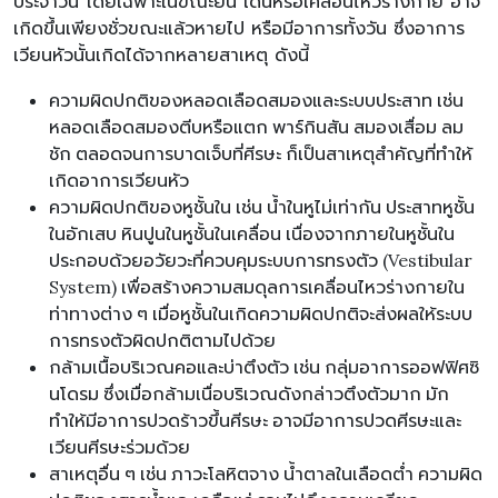
ประจำวัน โดยเฉพาะในขณะยืน เดินหรือเคลื่อนไหวร่างกาย อาจ
เกิดขึ้นเพียงชั่วขณะแล้วหายไป หรือมีอาการทั้งวัน ซึ่งอาการ
เวียนหัวนั้นเกิดได้จากหลายสาเหตุ ดังนี้
ความผิดปกติของหลอดเลือดสมองและระบบประสาท เช่น
หลอดเลือดสมองตีบหรือแตก พาร์กินสัน สมองเสื่อม ลม
ชัก ตลอดจนการบาดเจ็บที่ศีรษะ ก็เป็นสาเหตุสำคัญที่ทำให้
เกิดอาการเวียนหัว
ความผิดปกติของหูชั้นใน เช่น น้ำในหูไม่เท่ากัน ประสาทหูชั้น
ในอักเสบ หินปูนในหูชั้นในเคลื่อน เนื่องจากภายในหูชั้นใน
ประกอบด้วยอวัยวะที่ควบคุมระบบการทรงตัว (Vestibular
System) เพื่อสร้างความสมดุลการเคลื่อนไหวร่างกายใน
ท่าทางต่าง ๆ เมื่อหูชั้นในเกิดความผิดปกติจะส่งผลให้ระบบ
การทรงตัวผิดปกติตามไปด้วย
กล้ามเนื้อบริเวณคอและบ่าตึงตัว เช่น กลุ่มอาการออฟฟิศซิ
นโดรม ซึ่งเมื่อกล้ามเนื่อบริเวณดังกล่าวตึงตัวมาก มัก
ทำให้มีอาการปวดร้าวขึ้นศีรษะ อาจมีอาการปวดศีรษะและ
เวียนศีรษะร่วมด้วย
สาเหตุอื่น ๆ เช่น ภาวะโลหิตจาง น้ำตาลในเลือดต่ำ ความผิด