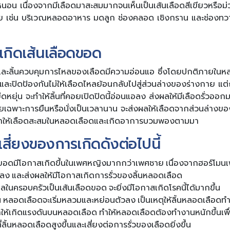
น เนื่องจากมีเลือดมาสะสมมากจนเห็นเป็นเส้นเลือดสีเขียวหรือม่ว
 เช่น บริเวณหลอดอาหาร มดลูก ช่องคลอด เชิงกราน และช่องทวา
เกิดเส้นเลือดขอด
ละลิ้นควบคุมการไหลของเลือดมีความอ่อนแอ ซึ่งโดยปกติภายในหลอ
 และปิดป้องกันไม่ให้เลือดไหลย้อนกลับไปสู่ส่วนล่างของร่างกาย แ
ยุ่น จะทำให้ลิ้นที่คอยเปิดปิดนี้อ่อนแอลง ส่งผลให้มีเลือดรั่วออก
เฉพาะการยืนหรือนั่งเป็นเวลานาน จะส่งผลให้เลือดจากส่วนล่างข
และทำให้เลือดสะสมในหลอดเลือดและเกิดอาการบวมพองตามมา
ยเสี่ยงของการเกิดดังต่อไปนี้
ขอดมีโอกาสเกิดขึ้นในเพศหญิงมากกว่าเพศชาย เนื่องจากฮอร์โมน
ง และส่งผลให้มีโอกาสเกิดการรั่วของลิ้นหลอดเลือด
ุคคลในครอบครัวเป็นเส้นเลือดขอด จะยิ่งมีโอกาสเกิดโรคนี้ได้มากขึ้น
้น หลอดเลือดจะเริ่มหลวมและหย่อนตัวลง เป็นเหตุให้ลิ้นหลอดเลือดทำ
ให้เกิดแรงดันบนหลอดเลือด ทำให้หลอดเลือดต้องทำงานหนักขึ้นเพื่อ
่ลิ้นหลอดเลือดสูงขึ้นและเสี่ยงต่อการรั่วของเลือดยิ่งขึ้น