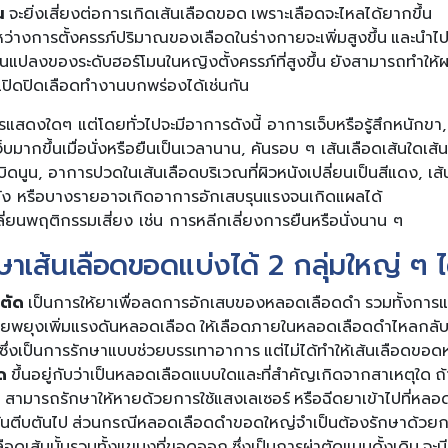
น
จะยิ่งเสี่ยงต่อการเกิดเส้นเลือดขอด เพราะเลือดจะไหลได้ยากขึ้น
ว่างการตั้งครรภ์ปริมาณของเลือดในร่างกายจะเพิ่มสูงขึ้น และนำ
ยนแปลงของระดับฮอร์โมนในหญิงตั้งครรภ์ที่สูงขึ้น ยังสามารถทำให
เปิดปิดเลือดทำงานบกพร่องได้เช่นกัน
สดงใดๆ แต่โดยทั่วไปจะมีอาการดังนี้ อาการเจ็บหรือรู้สึกหนักขา,
จ็บมากขึ้นเมื่อนั่งหรือยืนเป็นเวลานาน, คันรอบ ๆ เส้นเลือดเส้นใดเส้
ิดนูน, อาการปวดในเส้นเลือดบริเวณที่ผิวหนังเปลี่ยนเป็นสีแดง, เส้น
ัง หรือบางรายอาจเกิดอาการอักเสบรุนแรงจนเกิดแผลได้
่ยนพฤติกรรมเสี่ยง เช่น การหลีกเลี่ยงการยืนหรือนั่งนาน ๆ
ษาเส้นเลือดขอดแบ่งได้ 2 กลุ่มใหญ่ ๆ ไ
ตัด
เป็นการให้ยาเพื่อลดการอักเสบของหลอดเลือดดำ รวมทั้งการแ
่วยพยุงเพิ่มแรงดันหลอดเลือด ให้เลือดภายในหลอดเลือดดำไหลกลับคืน
 ซึ่งเป็นการรักษาแบบช่วยบรรเทาอาการ แต่ไม่ได้ทำให้เส้นเลือดขอ
ด
ขึ้นอยู่กับว่าเป็นหลอดเลือดแบบใดและที่สำคัญเกิดจากสาเหตุใด 
่ สามารถรักษาให้หายด้วยการใช้แสงเลเซอร์ หรือฉีดยาเข้าไปที่หลอ
ตีบตันไป ส่วนกรณีหลอดเลือดดำขอดใหญ่จำเป็นต้องรักษาด้วยการผ่าต
ลือดเส้นนั้นรวมทั้งแขนงที่ขอดออก ซึ่งเป็นการผ่าตัดแบบดั้งเดิม จะมี