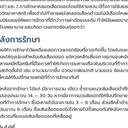
เข่า และ 2.การรักษาหลอดเลือดขอดโดยใช้สายสวน มีทั้งการใช้เลเซอร์
าววิทยาศาสตร์ เพื่อเข้าไปทำลายผนังหลอดเลือดดำจนไม่มีเลือดไหลผ
ความนิยมและให้ผลการรักษาที่ดีกว่าการผ่าตัดแบบเดิม ทำให้มีแผลขน
อนโรงพยาบาล และเกิดภาวะแทรกซ้อนน้อยกว่า
หลังการรักษา
ยให้การรักษาได้ผลดีและลดภาวะแทรกซ้อนที่อาจเกิดขึ้น โดยในระ
 และใส่ถุงน่องสำหรับเส้นเลือดขอด แต่ควรหลีกเลี่ยงการยกของหนั
สารเคมีหรือครีมที่มีโอกาสทำให้เกิดการระคายเคืองในบริเวณที่ทำการ
สเกิดขึ้นได้ เช่น ขาบวมมากขึ้น ปวดมากผิดปกติ บวมแดง ร้อนมากข
ี้ควรให้รีบปรึกษาแพทย์ที่ทำการรักษาทันที
หลังจากรักษา ได้แก่ มีอาการบวม เขียว ช้ำตามแนวเส้นเลือดดำที
เองประมาณ 14 – 30 วัน หากมีอาการบวมผิดปกติให้รีบปรึกษาแพ
ที่ทำการรักษา ซึ่งจะหายได้เองภายใน 3 – 6 เดือน ส่วนสีคล้ำดำ
้นประมาณ 6 เดือน ซึ่งเส้นเลือดขอดไม่ได้หายไปทั้งหมดทันทีหลังการ
ริเวณที่แขนงเส้นเลือดขอดที่เหลืออยู่
มได้ที่