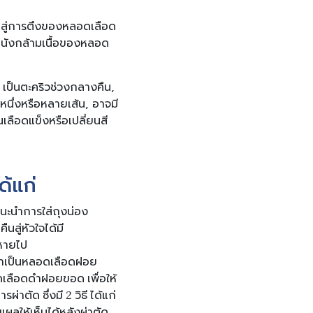
ไปสู่การตึงของหลอดเลือด
้ผนังกล้ามเนื้อของหลอด
 เป็นตะคริวช่วงกลางคืน,
นหนึ่งหรือหลายเส้น, อาจมี
เลือดแข็งหรือเปลี่ยนสี
ด้แก่
นะนำการใส่ถุงน่อง
สู่หัวใจได้มี
ดหายไป
ถ้าเป็นหลอดเลือดฝอย
ดเลือดดำฝอยขอด เพื่อให้
ัด ซึ่งมี 2 วิธี ได้แก่
แผลให้เห็นได้หลังผ่าตัด