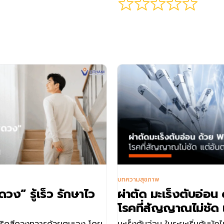
บทความสุขภาพ
ดวง” รู้เร็ว รักษาไว
ผ่าตัด มะเร็งตับอ่อ
โรคที่สัญญาณไม่ชัด แ
คิด