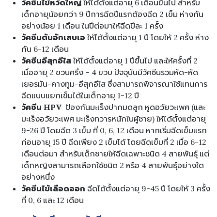
วัคซีนไข้หวัดใหญ่
ให้ได้ตั้งแต่อายุ 6 เดือนขึ้นไป สำหรับ
เด็กอายุน้อยกว่า 9 ปีการฉีดปีแรกต้องฉีด 2 เข็ม ห่างกัน
อย่างน้อย 1 เดือน ในปีต่อมาให้ฉีดปีละ 1 ครั้ง
วัคซีนตับอักเสบเอ
ให้ได้ตั้งแต่อายุ 1 ปี โดยให้ 2 ครั้ง ห่าง
กัน 6-12 เดือน
วัคซีนอีสุกอีใส
ให้ได้ตั้งแต่อายุ 1 ปีขึ้นไป และให้ครั้งที่ 2
เมื่ออายุ 2 ขวบครึ่ง – 4 ขวบ ปัจจุบันมีวัคซีนรวมหัด-หัด
เยอรมัน-คางทูม-อีสุกอีใส ซึ่งสามารถพิจารณาใช้แทนการ
ฉีดแบบแยกเข็มได้ในเด็กอายุ 1-12 ปี
วัคซีน HPV
ป้องกันมะเร็งปากมดลูก หูดอวัยวะเพศ (และ
มะเร็งอวัยวะเพศ มะเร็งทวารหนักในผู้ชาย) ให้ได้ตั้งแต่อายุ
9-26 ปี โดยฉีด 3 เข็ม ที่ 0, 6, 12 เดือน หากเริ่มฉีดเข็มแรก
ก่อนอายุ 15 ปี ฉีดเพียง 2 เข็มได้ โดยฉีดเข็มที่ 2 เมื่อ 6-12
เดือนต่อมา สำหรับเด็กชายให้ฉีดเฉพาะชนิด 4 สายพันธุ์ แต่
เด็กหญิงสามารถเลือกใช้ชนิด 2 หรือ 4 สายพันธุ์อย่างใด
อย่างหนึ่ง
วัคซีนไข้เลือดออก
ฉีดได้ตั้งแต่อายุ 9-45 ปี โดยให้ 3 ครั้ง
ที่ 0, 6 และ 12 เดือน