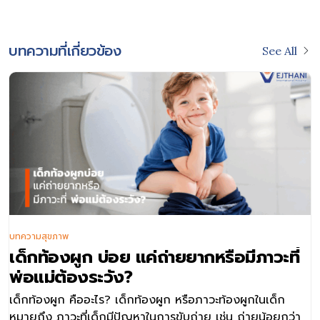
บทความที่เกี่ยวข้อง
See All
ามสุขภาพ
บทคว
็กท้องผูก บ่อย แค่ถ่ายยากหรือมีภาวะที่
ลูก
อแม่ต้องระวัง?
สั
ท้องผูก คืออะไร? เด็กท้องผูก หรือภาวะท้องผูกในเด็ก
โรคม
ยถึง ภาวะที่เด็กมีปัญหาในการขับถ่าย เช่น ถ่ายน้อยกว่า
เฉีย