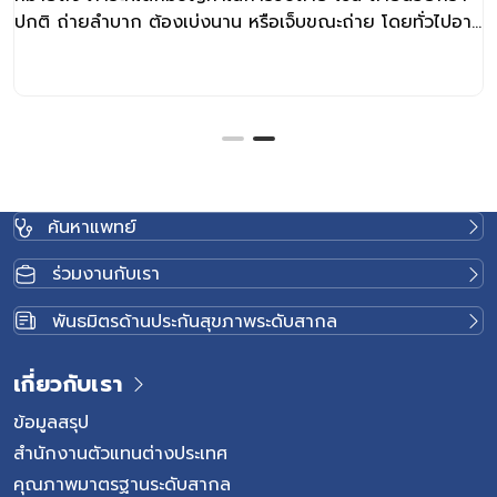
ิ ถ่ายลำบาก ต้องเบ่งนาน หรือเจ็บขณะถ่าย โดยทั่วไปอาจ
เด็ก
รณาว่าเข้าข่ายท้องผูกเมื่อเด็กถ่ายอุจจาระน้อยกว่า 3 ครั้ง
เทอโ
ัปดาห์ ร่วมกับมีอุจจาระแข็ง แห้ง เป็นก้อนเล็ก หรือคล้าย
Ente
สุน บางรายอาจมีเลือดปนเล็กน้อยจากแผลรอบทวารหนัก
อากา
 Anal Fissure ซึ่งมักเกิดจากการเบ่งถ่ายอุจจาระที่แข็ง
โดยเ
เด็กไม่ถ่ายกี่วันถึงเรียกว่าท้องผูก? เด็กบางคนอาจไม่ได้
แทรก
ทุกวัน แต่ไม่ได้แปลว่าท้องผูกเสมอไป สิ่งสำคัญคือควรดู
อากา
มกับลักษณะอุจจาระและอาการขณะถ่าย โดยทั่วไป หากเด็ก
สัมผ
ค้นหาแพทย์
่ายหลายวัน แต่เมื่อถ่ายแล้วอุจจาระยังนิ่ม ถ่ายออกได้เอง
รวมถ
ม่มีอาการเจ็บ อาจยังไม่ถือว่าผิดปกติ แต่หากถ่ายน้อย
พื้น
ร่วมงานกับเรา
 3 ครั้งต่อสัปดาห์ ร่วมกับอุจจาระแข็ง เบ่งนาน เจ็บขณะ
อาการ
 หรือมีพฤติกรรมกลั้นอุจจาระ อาจเข้าข่ายภาวะเด็กท้องผูก
ประม
พันธมิตรด้านประกันสุขภาพระดับสากล
ารกที่กินนมแม่ บางรายอาจถ่ายน้อยลงได้โดยไม่ผิดปกติ
ประท
ุจจาระยังนิ่ม กินนมได้ดี และไม่มีอาการไม่สบาย แต่หาก
อากา
เกี่ยวกับเรา
กไม่ถ่ายหลายวัน ร้องกวน ท้องอืด อาเจียน หรือซึมลง
ในช่
ปรึกษาแพทย์ สาเหตุของภาวะท้องผูกในเด็ก 1. พฤติกรรม
ฝ่าเ
ข้อมูลสรุป
ลั้นอุจจาระ […]
เหล่า
สำนักงานตัวแทนต่างประเทศ
สัญญ
คุณภาพมาตรฐานระดับสากล