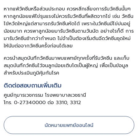
หากแพ้วัคซีนหรือส่วนประกอบ ควรหลีกเลี่ยงการรับวัคซีนนั้นๆ
หากลูกน้อยแพ้ไข่รุนแรงไม่ควรรับวัคซีนที่ผลิตจากไข่ เช่น วัคซีน
ไข้หวัดใหญ่แต่สามารถรับวัคซีนหัดได้ เพราะในวัคซีนมีไข่ปนอยู่
น้อยมาก ควรพาลูกน้อยมารับวัคซีนตามวันนัด อย่างไรก็ดี การ
มารับวัคซีนช้ากว่ากำหนด ไม่จำเป็นต้องเริ่มต้นฉีดวัคซีนชุดใหม่
ให้นับต่อจากวัคซีนครั้งก่อนได้เลย
ควรนำสมุดบันทึกวัคซีนมาพบแพทย์ทุกครั้งที่รับวัคซีน และเก็บ
สมุดบันทึกวัคซีนไว้จนลูกน้อยเติบโตเป็นผู้ใหญ่ เพื่อเป็นข้อมูล
สำหรับประเมินภูมิคุ้มกันโรค
ติดต่อสอบถามเพิ่มเติม
ศูนย์กุมารเวชกรรม โรงพยาบาลเวชธานี
โทร. 0-27340000 ต่อ 3310, 3312
นัดหมายแพทย์ออนไลน์