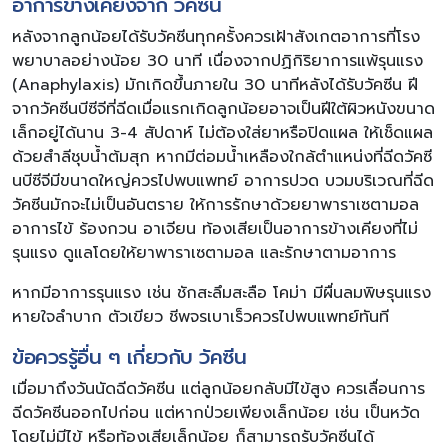
อาการข้างเคียงจาก วัคซีน
หลังจากลูกน้อยได้รับวัคซีนทุกครั้งควรเฝ้าสังเกตอาการที่โรง
พยาบาลอย่างน้อย 30 นาที เนื่องจากปฏิกิริยาการแพ้รุนแรง
(Anaphylaxis) มักเกิดขึ้นภายใน 30 นาทีหลังได้รับวัคซีน ฝี
จากวัคซีนบีซีจีที่ฉีดเมื่อแรกเกิดลูกน้อยอาจเป็นฝีใต้ผิวหนังขนาด
เล็กอยู่ได้นาน 3-4 สัปดาห์ ไม่ต้องใส่ยาหรือปิดแผล ให้เช็ดแผล
ด้วยสำลีชุบน้ำต้มสุก หากมีต่อมน้ำเหลืองใกล้ตำแหน่งที่ฉีดวัคซี
นบีซีจีมีขนาดใหญ่ควรไปพบแพทย์ อาการปวด บวมบริเวณที่ฉีด
วัคซีนมักจะไม่เป็นอันตราย ให้การรักษาด้วยยาพาราเซตามอล
อาการไข้ ร้องกวน อาเจียน ท้องเสียเป็นอาการข้างเคียงที่ไม่
รุนแรง ดูแลโดยให้ยาพาราเซตามอล และรักษาตามอาการ
หากมีอาการรุนแรง เช่น ชักสะลึมสะลือ โคม่า มีผื่นลมพิษรุนแรง
หายใจลำบาก ตัวเขียว ชีพจรเบาเร็วควรไปพบแพทย์ทันที
ข้อควรรู้อื่น ๆ เกี่ยวกับ วัคซีน
เมื่อมาถึงวันนัดฉีดวัคซีน แต่ลูกน้อยกลับมีไข้สูง ควรเลื่อนการ
ฉีดวัคซีนออกไปก่อน แต่หากป่วยเพียงเล็กน้อย เช่น เป็นหวัด
โดยไม่มีไข้ หรือท้องเสียเล็กน้อย ก็สามารถรับวัคซีนได้