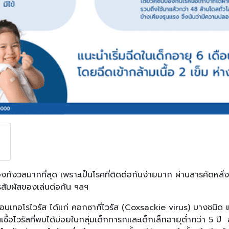
องกังวลมากที่สุด เพราะเป็นโรคที่ติดต่อกันง่ายมาก ผ่านสารคัดหลั่ง
สัมผัสของเล่นต่อกัน ฯลฯ
เอนเทอโรไวรัส ได้แก่ คอกซากี่ไวรัส (Coxsackie virus) บางชนิด 
นเชื้อไวรัสที่พบได้บ่อยในกลุ่มเด็กทารกและเด็กเล็กอายุต่ำกว่า 5 ปี 