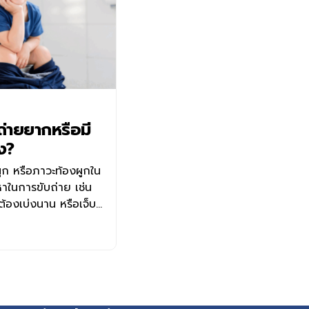
ถ่ายยากหรือมี
ัง?
ผูก หรือภาวะท้องผูกใน
หาในการขับถ่าย เช่น
้องเบ่งนาน หรือเจ็บ
าเข้าข่ายท้องผูกเมื่อ
ต่อสัปดาห์ ร่วมกับมี
 หรือคล้ายกระสุน บางราย
รอบทวารหนัก หรือ Anal
่ายอุจจาระที่แข็งมาก
งผูก? เด็กบางคนอาจไม่ได้