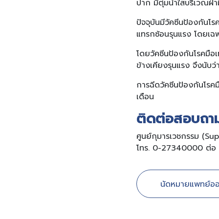
ปาก มีตุ่มน้ำใสบริเวณฝ่า
ปัจจุบันมีวัคซีนป้องกันโ
แทรกซ้อนรุนแรง โดยเฉพ
โดยวัคซีนป้องกันโรคมือเ
ข้างเคียงรุนแรง จึงนับว
การฉีดวัคซีนป้องกันโรคมื
เดือน
ติดต่อสอบถามไ
ศูนย์กุมารเวชกรรม (Su
โทร. 0-27340000 ต่อ 
นัดหมายแพทย์ออ