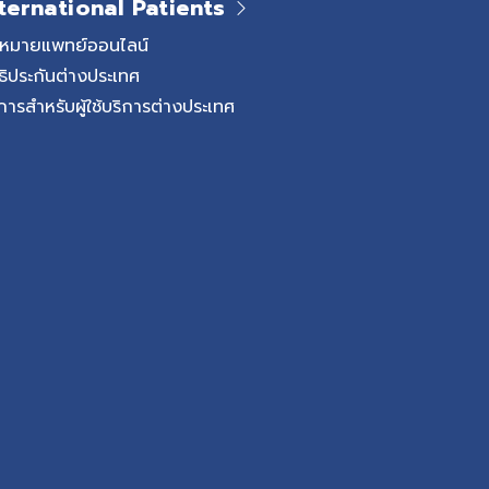
ternational Patients
ผูกเสมอไป สิ่งสำคัญคือ
ละอาการขณะถ่าย โดย
ดหมายแพทย์ออนไลน์
ต่เมื่อถ่ายแล้วอุจจาระยัง
ธิประกันต่างประเทศ
ารเจ็บ อาจยังไม่ถือว่า
การสำหรับผู้ใช้บริการต่างประเทศ
ครั้งต่อสัปดาห์ ร่วมกับ
่าย หรือมีพฤติกรรมกลั้น
องผูก ในทารกที่กินนมแม่
่ผิดปกติ หากอุจจาระ
การไม่สบาย แต่หากทารกไม่
 อาเจียน หรือซึมลง ควร
งผูกในเด็ก 1.