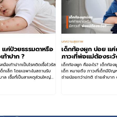
บทความสุขภาพ
อย แค่ป่วยธรรมดาหรือ
เด็กท้องผูก บ่อย แค่
เท้าปาก ?
ภาวะที่พ่อแม่ต้องระว
คมือเท้าปากเป็นโรคติดเชื้อไวรัส
เด็กท้องผูก คืออะไร? เด็กท้อง
นเด็กเล็ก โดยเฉพาะในสถานรับ
เด็ก หมายถึง ภาวะที่เด็กมีปัญ
บาล เชื้อที่เป็นสาเหตุส่วนใหญ่
ถ่ายน้อยกว่าปกติ ถ่ายลำบาก ต
 (Enterovirus) เช่น
ขณะถ่าย โดยทั่วไปอาจพิจารณาว่
ะ Enterovirus 71 หรือ EV71
เด็กถ่ายอุจจาระน้อยกว่า 3 ครั้ง
กมักมีอาการไม่รุนแรงและสามารถ
อุจจาระแข็ง แห้ง เป็นก้อนเล็ก
ายพันธุ์ โดยเฉพาะ EV71 อาจ
อาจมีเลือดปนเล็กน้อยจากแผล
ง เช่น ภาวะแทรกซ้อนทางระบบ
Fissure ซึ่งมักเกิดจากการเบ่งถ
ราย จึงควรสังเกตอาการของ
เด็กไม่ถ่ายกี่วันถึงเรียกว่าท้อ