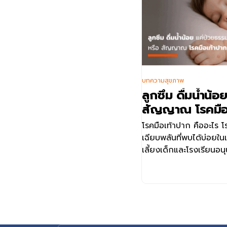
บทความสุขภาพ
ลูกซึม ดื่มน้ำน้
สัญญาณ โรคมือ
โรคมือเท้าปาก คืออะไร โร
เฉียบพลันที่พบได้บ่อยใ
เลี้ยงเด็กและโรงเรียนอนุ
อยู่ในกลุ่มเอนเทอโรไวรัส
Coxsackievirus A16 แล
โดยทั่วไป โรคมือเท้าปา
หายได้เอง แต่เชื้อบางส
สัมพันธ์กับอาการรุนแร
ประสาทหรือหัวใจในบาง