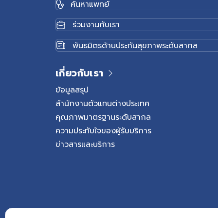
ค้นหาแพทย์
เด็กอย่างใกล้ชิด โรคนี้
น้ำมูก น้ำลาย ของเหลวจา
ร่วมงานกับเรา
รวมถึงการสัมผัสของใช้หรื
เฉพาะในพื้นที่ที่เด็กอ
พันธมิตรด้านประกันสุขภาพระดับสากล
มือเท้าปาก อาการระยะแรก เ
หลังจากได้รับเชื้อประมา
เกี่ยวกับเรา
ปานกลาง เจ็บปาก รับปร
อ่อนเพลีย และไม่สบายตั
ข้อมูลสรุป
หลังจากนั้นอาจพบแผลหร
สำนักงานตัวแทนต่างประเทศ
รวมถึงตุ่มน้ำใสขนาดเล็กบร
คุณภาพมาตรฐานระดับสากล
เท้า และในบางรายอาจพบที่
ความประทับใจของผู้รับบริการ
แต่อาจทำให้เด็กรู้สึกเจ
ข่าวสารและบริการ
เตือนที่ควรรีบพบแพทย์ หา
ประทานยาลดไข้ ซึมลง ไ