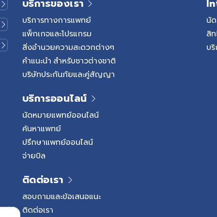
บริการของเรา
In
สามารถติดต่อได้ผ่านการสัมผัส
ถ่ายทุกวัน แต่ไม่ได้แปลว่าท้อง
กตุ่มน้ำ อุจจาระของผู้ป่วย
ควรดูร่วมกับลักษณะอุจจาระแ
บริการทางการแพทย์
นั
อพื้นผิวที่ปนเปื้อนเชื้อ โดย
ทั่วไป หากเด็กไม่ถ่ายหลายวัน แ
แพ็กเกจและโปรแกรม
สิท
ยู่รวมกันจำนวนมาก อาการของโรค
นิ่ม ถ่ายออกได้เอง และไม่มีอาก
สิ่งอำนวยความสะดวกต่างๆ
บริ
ด็กที่ได้รับเชื้อมักเริ่มมีอาการ
ผิดปกติ แต่หากถ่ายน้อยกว่า 3 
คำแนะนำ สำหรับชาวต่างชาติ
ณ 3–7 วัน โดยอาจมีไข้ต่ำถึง
อุจจาระแข็ง เบ่งนาน เจ็บขณะถ
บริษัทประกันภัยและคู่สัญญา
ะทานอาหารหรือดื่มน้ำน้อยลง
อุจจาระ อาจเข้าข่ายภาวะเด็กท้
ว อาการที่เป็นลักษณะเฉพาะ
บางรายอาจถ่ายน้อยลงได้โดยไม
บริการออนไลน์
ือตุ่มแดงในช่องปากและลิ้น
ยังนิ่ม กินนมได้ดี และไม่มีอา
ิเวณฝ่ามือ ฝ่าเท้า นิ้วมือ นิ้ว
ถ่ายหลายวัน ร้องกวน ท้องอืด
นัดหมายแพทย์ออนไลน์
บริเวณก้น ตุ่มเหล่านี้มักไม่คัน
ปรึกษาแพทย์ สาเหตุของภาวะท้อ
ค้นหาแพทย์
็บหรือไม่สบายตัวได้ สัญญาณ
พฤติกรรมการกลั้นอุจจาระ […]
ปรึกษาแพทย์ออนไลน์
กเด็กมีไข้สูง ไข้ไม่ลดหลังรับ
จ่ายบิล
ม่ตอบสนอง ชัก หายใจเร็ว […]
ติดต่อเรา
สอบถามและข้อเสนอแนะ
ติดต่อเรา