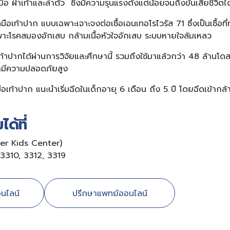
มือ ฝ่าเท้าและลำตัว ซึ่งมีความรุนแรงตั้งแต่น้อยจนถึงขั้นเสียชีวิตได
รคมือเท้าปาก แบบเฉพาะเจาะจงต่อเชื้อเอนเทอโรไวรัส 71 ซึ่งเป็นเชื้อท
าะโรคสมองอักเสบ กล้ามเนื้อหัวใจอักเสบ ระบบหายใจล้มเหลว
ท้าปากได้ผ่านการวิจัยและศึกษานี้ รวมถึงใช้มาแล้วกว่า 48 ล้านโดส
่ามีความปลอดภัยสูง
อเท้าปาก แนะนำเริ่มฉีดในเด็กอายุ 6 เดือน ถึง 5 ปี โดยฉีดเข้ากล้าม
ด้ที่
per Kids Center)
3310, 3312, 3319
นไลน์
ปรึกษาแพทย์ออนไลน์