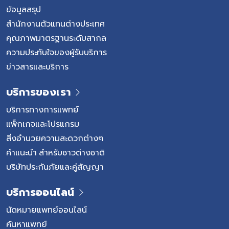
ท่อน้ำดีและลำไส้เล็กส่วนต้น ด้วยตำแหน่งที่อยู่ลึก อาการใน
ข้อมูลสรุป
ระยะแรกจึงสังเกตได้ยาก ทำให้ผู้ป่วยมักได้รับการวินิจฉัยเมื่อ
สำนักงานตัวแทนต่างประเทศ
โรคเข้าสู่ระยะลุกลามแล้ว อาการที่อาจพบได้ หากพบอาการ
คุณภาพมาตรฐานระดับสากล
เตือนเหล่านี้ ควรรีบพบแพทย์เฉพาะทางเพื่อตรวจวินิจฉัย
ความประทับใจของผู้รับบริการ
แนวทางการรักษามะเร็งตับอ่อน การรักษาขึ้นอยู่กับระยะของ
ข่าวสารและบริการ
โรค ตำแหน่งก้อนเนื้อ และความแข็งแรงของผู้ป่วย ในกลุ่มที่
ก้อนมะเร็งยังไม่กระจายตัว การผ่าตัดเอาก้อนมะเร็งออกคือ
บริการของเรา
แนวทางหลักที่เพิ่มโอกาสการหายขาดได้มากที่สุด […]
บริการทางการแพทย์
แพ็กเกจและโปรแกรม
สิ่งอำนวยความสะดวกต่างๆ
คำแนะนำ สำหรับชาวต่างชาติ
บริษัทประกันภัยและคู่สัญญา
บริการออนไลน์
นัดหมายแพทย์ออนไลน์
ค้นหาแพทย์