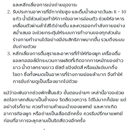
และหลีกเลี่ยงการเบ่งถ่ายอุจจาระ
รับประทานอาหารที่มีกากใยสูง และดื่มน้ำสะอาดวันละ 8 – 10
แก้ว น้ำมีส่วนช่วยทำให้กากใยอาหารอ่อนตัว ช่วยให้อาหาร
เคลื่อนตัวผ่านลำไส้ได้ง่ายขึ้น และควรออกกำลังกายอย่าง
สม่ำเสมอ จะช่วยกระตุ้นให้ระบบการทำงานของทุกส่วนใน
ร่างกายทำงานได้อย่างมีประสิทธิภาพมากขึ้น รวมถึงระบบ
ขับถ่ายด้วย
หลีกเลี่ยงการดื่มสุราและอาหารที่ทำให้ท้องผูก เครื่องดื่ม
แอลกอฮอล์มีกระบวนการผลิตที่เกิดจากการหมักของข้าว
ขาว น้ำตาลทรายขาว ยีสต์ แป้งขัดสี หรือแม้แต่เบกกิ้ง
โซดา ซึ่งทั้งหมดเป็นอาหารที่ร่างกายย่อยลำบาก จึงทำให้
การขับถ่ายดูเป็นเรื่องยากไปด้วย
แม้ว่าจะพ้นจากช่วงพักฟื้นแล้ว ขั้นตอนง่ายๆ เหล่านี้อาจจะช่วย
ลดโอกาสกลับมาเป็นซ้ำของ ริดสีดวงทวาร ได้ไม่มากก็น้อย แต่
อย่างไรก็ตาม ควรทำตามคำแนะนำของแพทย์ และหากเกิด
อาการท้องผูก หรือถ่ายเป็นเลือดอีกครั้ง ควรรีบปรึกษาแพทย์
ก่อนที่อาการจะลุกลามเป็นริดสีดวงอีกครั้ง