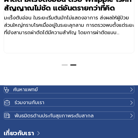
สัญญาณไม่ชัด แต่อันตรายกว่าที่คิด
มะเร็งตับอ่อน ในระยะเริ่มต้นมักไม่แสดงอาการ ส่งผลให้ผู้ป่วย
ส่วนใหญ่ทราบโรคเมื่ออยู่ในระยะลุกลาม การตรวจพบตั้งแต่ระยะ
ที่ยังสามารถผ่าตัดได้มีความสำคัญ โดยการผ่าตัดแบบ
Whipple เป็นแนวทางการรักษาหลักที่ช่วยเพิ่มโอกาสรอดชีวิต
ปัจจุบัน ศูนย์ศัลยกรรม โรงพยาบาลเวชธานี อินเตอร์เนชันแนล
ได้นำเทคโนโลยีหุ่นยนต์ช่วยผ่าตัดดาวินชี (Da Vinci Surgical
System) เข้ามายกระดับความแม่นยำในการผ่าตัดอวัยวะและ
เส้นเลือดที่ซับซ้อน เพื่อผลลัพธ์การรักษาที่ดีและปลอดภัยสูงสุด
สำหรับผู้ป่วย ตับอ่อนคืออะไร และมีหน้าที่อะไรในร่างกาย ตับ
อ่อน (Pancreas) เป็นอวัยวะที่ซ่อนอยู่ลึกในช่องท้องด้านหลัง
ค้นหาแพทย์
กระเพาะอาหาร มีหน้าที่สำคัญ 2 ส่วน คือ 1. สร้างเอนไซม์
เพื่อช่วยย่อยอาหารและดูดซึมสารอาหาร 2. สร้างฮอร์โมน
ร่วมงานกับเรา
เช่น อินซูลิน เพื่อควบคุมสมดุลระดับน้ำตาลในเลือด หากตับ
อ่อนทำงานผิดปกติ จะกระทบต่อระบบย่อยอาหารและระบบเผา
พันธมิตรด้านประกันสุขภาพระดับสากล
ผลาญพลังงานของร่างกายโดยตรง มะเร็งตับอ่อน คืออะไร
เกิดจากการเจริญเติบโตผิดปกติของเซลล์เนื้อเยื่อตับอ่อน
เกี่ยวกับเรา
ตำแหน่งที่พบได้บ่อยที่สุดคือ ส่วนหัวของตับอ่อนซึ่งอยู่ติดกับ