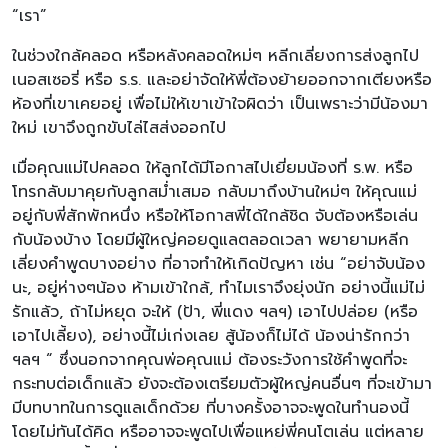
“เรา”
ในช่วงใกล้คลอด หรือหลังคลอดใหม่ๆ หลีกเลี่ยงการส่งลูกไป
เนอสเซอรี่ หรือ ร.ร. และอย่าจัดให้พี่ต้องย้ายออกจากเตียงหรือ
ห้องที่เขาเคยอยู่ เพื่อไม่ให้เขาเข้าใจผิดว่า เป็นเพราะว่ามีน้องมา
ใหม่ เขาจึงถูกขับไล่ไสส่งออกไป
เมื่อคุณแม่ไปคลอด ให้ลูกได้มีโอกาสไปเยี่ยมน้องที่ ร.พ. หรือ
โทรกลับมาคุยกับลูกสม่ำเสมอ กลับมาถึงบ้านใหม่ๆ ให้คุณแม่
อยู่กับพี่สักพักหนึ่ง หรือให้โอกาสพี่ได้ใกล้ชิด จับต้องหรือเล่น
กับน้องบ้าง โดยมีผู้ใหญ่คอยดูแลตลอดเวลา พยายามหลีก
เลี่ยงคำพูดบางอย่าง ที่อาจทำให้เกิดปัญหา เช่น “อย่าจับน้อง
นะ, อยู่ห่างๆน้อง ห้ามเข้าใกล้, ทำไมเราจึงยุ่งนัก อย่างนี้แม่ไม่
รักแล้ว, ถ้าไม่หยุด จะให้ (ป้า, พี่แดง ฯลฯ) เอาไปปล่อย (หรือ
เอาไปเลี้ยง), อย่างนี้ไม่เก่งเลย สู้น้องก็ไม่ได้ น้องน่ารักกว่า
ฯลฯ “ ซึ่งนอกจากคุณพ่อคุณแม่ ต้องระวังการใช้คำพูดที่จะ
กระทบต่อเด็กแล้ว ยังจะต้องเตรียมตัวผู้ใหญ่คนอื่นๆ ที่จะเข้ามา
มีบทบาทในการดูแลเด็กด้วย ที่บางครั้งอาจจะพูดในทำนองนี้
โดยไม่ทันได้คิด หรืออาจจะพูดไปเพื่อแหย่พี่คนโตเล่น แต่หลาย