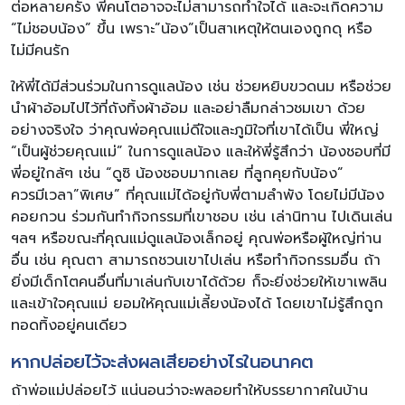
ต่อหลายครั้ง พี่คนโตอาจจะไม่สามารถทำใจได้ และจะเกิดความ
“ไม่ชอบน้อง” ขึ้น เพราะ”น้อง”เป็นสาเหตุให้ตนเองถูกดุ หรือ
ไม่มีคนรัก
ให้พี่ได้มีส่วนร่วมในการดูแลน้อง เช่น ช่วยหยิบขวดนม หรือช่วย
นำผ้าอ้อมไปไว้ที่ถังทิ้งผ้าอ้อม และอย่าลืมกล่าวชมเขา ด้วย
อย่างจริงใจ ว่าคุณพ่อคุณแม่ดีใจและภูมิใจที่เขาได้เป็น พี่ใหญ่
“เป็นผู้ช่วยคุณแม่” ในการดูแลน้อง และให้พี่รู้สึกว่า น้องชอบที่มี
พี่อยู่ใกล้ๆ เช่น “ดูซิ น้องชอบมากเลย ที่ลูกคุยกับน้อง”
ควรมีเวลา”พิเศษ” ที่คุณแม่ได้อยู่กับพี่ตามลำพัง โดยไม่มีน้อง
คอยกวน ร่วมกันทำกิจกรรมที่เขาชอบ เช่น เล่านิทาน ไปเดินเล่น
ฯลฯ หรือขณะที่คุณแม่ดูแลน้องเล็กอยู่ คุณพ่อหรือผู้ใหญ่ท่าน
อื่น เช่น คุณตา สามารถชวนเขาไปเล่น หรือทำกิจกรรมอื่น ถ้า
ยิ่งมีเด็กโตคนอื่นที่มาเล่นกับเขาได้ด้วย ก็จะยิ่งช่วยให้เขาเพลิน
และเข้าใจคุณแม่ ยอมให้คุณแม่เลี้ยงน้องได้ โดยเขาไม่รู้สึกถูก
ทอดทิ้งอยู่คนเดียว
หากปล่อยไว้จะส่งผลเสียอย่างไรในอนาคต
ถ้าพ่อแม่ปล่อยไว้ แน่นอนว่าจะพลอยทำให้บรรยากาศในบ้าน