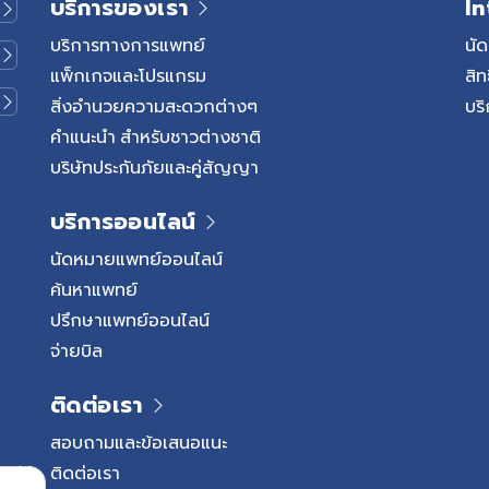
บริการของเรา
In
การลงน้ำหนักที่ส้นเท้า โดย
นาน ผู้ป่วยจึงมักรู้สึกปวดชัดใน
บริการทางการแพทย์
นั
โดยเฉพาะช่วงหลังตื่นนอน พอเดิน
แพ็กเกจและโปรแกรม
สิท
ลงและอาการอาจเปลี่ยนแปลง
สิ่งอำนวยความสะดวกต่างๆ
บริ
วัน อาการที่พบได้บ่อย ได้แก่
คำแนะนำ สำหรับชาวต่างชาติ
ต่อเนื่อง หรือเริ่มรบกวนการ
บริษัทประกันภัยและคู่สัญญา
ะการใช้ชีวิตประจำวัน ควรเข้า
สาเหตุอย่างเหมาะสม สาเหตุของ
บริการออนไลน์
ิดจากพังผืดใต้ฝ่าเท้าได้รับ
็นเวลานาน จนเกิดการระคาย
นัดหมายแพทย์ออนไลน์
ยที่เกี่ยวข้องสามารถแบ่งได้เป็น
ค้นหาแพทย์
ยจากการใช้งานเท้า และปัจจัย
ปรึกษาแพทย์ออนไลน์
จจัยจากการใช้งานเท้า
จ่ายบิล
ทำให้ส้นเท้ารับแรงกระแทก
มเสี่ยงต่อโรครองช้ำ เช่น
ติดต่อเรา
างกาย ภาวะบางอย่างของ
ท้า อาจทำให้แรงกดบริเวณ
สอบถามและข้อเสนอแนะ
ะเพิ่มภาระต่อพังผืดใต้ฝ่าเท้า
ติดต่อเรา