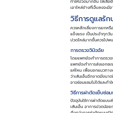
ทำให้ปวดมากขึ้น ใส่เสื
เอาไหล่ข้างที่เจ็บลงจะม
วิธีการดูแลรัก
ควรหลีกเลี่ยงการยกหรื
แข็งแรง เป็นประจำทุกวั
ปวดไหล่มากขึ้นควรไปพบแ
การตรวจวินิจฉัย
โดยแพทย์จะทำการตรวจร่
แพทย์จะทำการส่งเอกซเรย
แค่ไหน เพื่อบอกแนวทางกา
ว่าเส้นเอ็นฉีกขาดมีขนาดใ
อาจซ่อมแซมไม่ได้และทำให้
วิธีการผ่าตัดเย็บซ่อม
ปัจจุบันใช้การผ่าตัดแบบ
เส้นเอ็น อาการปวดน้อยกว
ถึงกว่าการผ่าตัดแบบเปิ