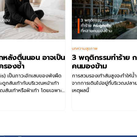
บทความสุขภาพ
รกหลังตื่นนอน อาจเป็น
3 พฤติกรรมทำร้าย กร
ครองช้ำ
คนมองข้าม
tis) เป็นภาวะอักเสบของพังผืด
การสวมรองเท้าส้นสูงจะทำให้น
กระดูกส้นเท้ากับบริเวณหน้าเท้า
จากการเดินไปอยู่ที่บริเวณปลาย
ณส้นเท้าหรือฝ่าเท้า โดยเฉพาะ
เหตุผลนี้
หรือหลังนั่งพักเป็นเวลานาน
นหรือเดินเป็นเวลานาน ผู้ที่มีน้ำ
งผู้ที่มีโครงสร้างเท้าผิดปกติ
ะการดูแลอย่างเหมาะสมตั้งแต่
ยลดอาการปวดและลดผลกระทบต่อ
้ อาการของโรครองช้ำ อาการของ