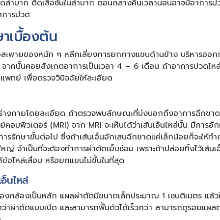
้อยืดลำบาก ติดเสื้อชั้นในลำบาก ตอนกลางคืนเวลานอนอาจมีอาการปว
ีอาการปวด
ษาเบื้องต้น
อสะพายของหนัก ๆ หลีกเลี่ยงการยกกางแขนด้านข้าง บริหารออกกำลั
น จากนั้นคอยสังเกตอาการเป็นเวลา 4 – 6 เดือน ถ้าอาการปวดไหล่ไม
พทย์ เพื่อตรวจวินิจฉัยให้ละเอียด
างกายโดยละเอียด ถ้าตรวจพบลักษณะที่บ่งบอกถึงอาการฉีกขาดขอ
์คอมพิวเตอร์ (MRI) จาก MRI จะเห็นได้ว่าเส้นเอ็นไหล่นั้น มีการ
รรักษาขั้นต่อไป ซึ่งถ้าเส้นเอ็นอักเสบฉีกขาดแค่เล็กน้อยก็จะให้ท
หญ่ จำเป็นที่จะต้องทำการผ่าตัดเย็บซ่อม เพราะถ้าปล่อยทิ้งไว้เส้นเอ
ข้อไหล่เสื่อม หรือยกแขนไม่ขึ้นในที่สุด
เอ็นไหล่
ส่องกล้องเป็นหลัก แผลผ่าตัดมีขนาดเล็กประมาณ 1 เซนติเมตร แล้วใช้
่าผ่าตัดแบบเปิด และสามารถฟื้นตัวได้เร็วกว่า สามารถดูรอยแผลต่า
ด