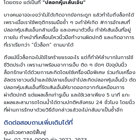
โดยตรง แต่เป็นที่
“ปลอกหุ้มเส้นเอ็น”
บางคนอาจจะงงว่าไม่ได้เกิดจากข้อกระดูก แล้วทำไมถึงล็อกได้
เพราะเมื่อเราใช้พฤติกรรมมือซ้ำ ๆ จะทำให้เกิด #การอักเสบที่
ปลอกหุ้มเส้นเอ็นกล้ามเนื้อ และจะหนาตัวขึ้น ทำให้เส้นเอ็นที่อยู่
ภายใน ทำหน้าที่เคลื่อนไหวนิ้วมือทำงานผิดปกติ และเกิดอาการ
ที่เราเรียกว่า “นิ้วล็อก” ตามมาได้
ถึงแม้นิ้วล็อกจะไม่ใช่โรคร้ายแรงอะไร แต่ก็ทำให้ลำบากในการใช้
ชีวิตประจำ เพราะมาพร้อมอาการเจ็บ ติด ๆ ขัดๆ ปัจจุบันนิ้ว
ล็อกรักษาได้ด้วยการสะกิดโดยใช้เครื่องมือพิเศษ ร่วมกับเครื่อง
อัลตราซาวนด์นำและใช้ปลายเข็มเข้าไปสะกิดปลอกหุ้มเอ็นนิ้ว ตัด
ปลอกหุ้มเส้นเอ็นที่รัดเส้นเอ็นให้ขาดออกจากกันเหมือนการ
ผ่าตัดปกติ แต่แผลเล็กเท่ารูเข็ม และใช้เวลาเพียง 5 นาที แกะ
แผลและสามารถโดนน้ำได้ตามปกติหลังครบ 24 ชั่วโมง โดยนิ้ว
ที่ผ่านการรักษาด้วยวิธีดังกล่าวแล้วจะไม่กลับมาเป็นซ้ำอีก
ติดต่อสอบถามเพิ่มเติมได้ที่
ศูนย์เวชศาสตร์ฟื้นฟู