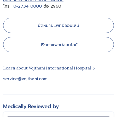
ศูนย์โรคระบบทางเดินอาหารและตับ
โทร.
0-2734 0000
ต่อ 2960
นัดหมายแพทย์ออนไลน์
ปรึกษาแพทย์ออนไลน์
Learn about Vejthani International Hospital
service@vejthani.com
Medically Reviewed by