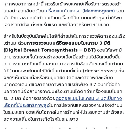
หากพบอาการเหล่านี้ ควรรีบเข้าพบแพทย์เพื่อรับการตรวจเต้า
นมอย่างละเอียดด้วย
เครื่องแมมโมแกรม (Mammogram)
ร่วม
กับอัลตราซาวดน์เต้านมด้วยเครื่องที่มีความคมชัดสูง ทำให้พบ
เจอโรคได้ตั้งแต่ระยะเริ่มแรก และมีโอกาสรักษาหายขาด
สำหรับในปัจจุบันมีเทคโนโลยีที่ล้ำสมัยในการตรวจคัดกรองมะเร็ง
เต้านม ด้วย
การตรวจแบบดิจิตอลแมมโมแกรม 3 มิติ
(Digital Breast Tomosynthesis – DBT)
ช่วยให้แพทย์
สามารถมองเห็นโครงสร้างของเนื้อเยื่อเต้านมได้ชัดเจนยิ่งขึ้น
สามารถแยกก้อนเนื้อออกมาจากการทับซ้อนกันของเนื้อเต้านม
ได้ โดยเฉพาะในคนไข้ที่มีเนื้อเต้านมที่แน่น (dense breast) ส่ง
ผลให้เห็นก้อนเนื้อหรือหินปูนที่ผิดปกติและได้ภาพที่ละเอียด
มากกว่าเดิม ใช้เวลาถ่ายภาพเอกซเรย์เพียง 3.7 วินาทีต่อท่า
นอกจากนี้ยังสามารถพบมะเร็งเต้านมได้ดีกว่าเครื่องแมมโมแก
รม 2 มิติ ซึ่งการตรวจด้วย
ดิจิตอลแมมโมแกรม 3 มิติเป็นทาง
เลือกที่มีประสิทธิภาพสูง
ในการป้องกันและตรวจหามะเร็งเต้านม
ในระยะแรก ช่วยเพิ่มโอกาสในการรักษาให้ประสบความสำเร็จและ
ลดความเสี่ยงในการเกิดโรคในระยะยาว