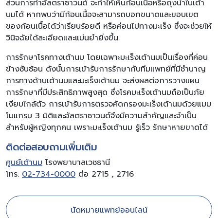
ส่วนการทำอัลตราซาวนด์ จะทำให้เห็นก้อนเนื้อหรือถุงน้ำในเต้า
นมได้ หากพบว่ามีก้อนเนื้อจะสามารถบอกขนาดและขอบเขต
ของก้อนเนื้อได้ว่าเรียบร้อยดี หรือค่อนไปทางมะเร็ง ซึ่งจะช่วยให้
วินิจฉัยได้ละเอียดและแม่นยำยิ่งขึ้น
การรักษาโรคทางเต้านม โดยเฉพาะมะเร็งเต้านมเป็นเรื่องที่ค่อน
ข้างซับซ้อน ดังนั้นการเข้ารับการรักษากับทีมแพทย์ที่มีชำนาญ
การทางด้านเต้านมและมะเร็งเต้านม จะส่งผลต่อการวางแผน
การรักษาที่มีประสิทธิภาพสูงสุด ซึ่งโรคมะเร็งเต้านมถือเป็นภัย
เงียบใกล้ตัว การเข้ารับการตรวจคัดกรองมะเร็งเต้านมด้วยแมม
โมแกรม 3 มิติและอัลตราซาวนด์จึงมีความสำคัญและจำเป็น
สำหรับผู้หญิงทุกคน เพราะมะเร็งเต้านม รู้เร็ว รักษาหายขาดได้
ติดต่อสอบถามเพิ่มเติม
ศูนย์เต้านม
โรงพยาบาลเวชธานี
โทร.
02-734-0000
ต่อ 2715 , 2716
นัดหมายแพทย์ออนไลน์