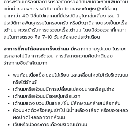
การพร้อมเครื่องมือการตรวจคัดกรองที่ทันสมัยจะช่วยเพิ่มความ
แม่นยำของผลตรวจได้มากขึ้น โดยเฉพาะในผู้หญิงที่มีอายุ
มากกว่า 40 ปีขึ้นไปและคนที่มีประวัติอยู่ในกลุ่มเสี่ยง เช่น มี
ประวัติทางพันธุกรรมในครอบครัว หรือมีญาติสายตรงเป็นมะเร็ง
เต้านม ควรเข้ารับการตรวจมะเร็งเต้านม โดยมีช่วงเวลาที่เหมาะ
สมในการตรวจ คือ 7-10 วันหลังหมดประจำเดือน
อาการที่พบได้ของมะเร็งเต้านม
มีหลากหลายรูปแบบ ในระยะ
แรกอาจไม่มีอาการชัดเจน การสังเกตความผิดปกติของ
ร่างกายจึงสำคัญมาก
พบก้อนเนื้อแข็ง ขอบไม่เรียบ และเคลื่อนไหวไม่ได้บริเวณนม
หรือใต้รักแร้
เต้านมหรือหัวนมมีการเปลี่ยนแปลงขนาดหรือรูปร่าง
เต้านมหรือหัวนมมีรอยบุ๋มหรือแตก
เต้านมแดง บวมเป็นแผล/ผื่น มีลักษณะคล้ายเปลือกส้ม
หัวนมหดตัวหรือหลุบเข้าไป มีน้ำเหลือง เลือด หรือของเหลว
ผิดปกติไหลออกจากหัวนม
เจ็บหรือปวดระคายเคืองบริเวณเต้านม