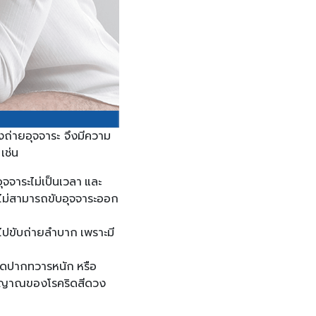
งถ่ายอุจจาระ จึงมีความ
เช่น
ุจจาระไม่เป็นเวลา และ
จนไม่สามารถขับอุจจาระออก
่อไปขับถ่ายลำบาก เพราะมี
บาดปากทวารหนัก หรือ
ัญญาณของโรคริดสีดวง