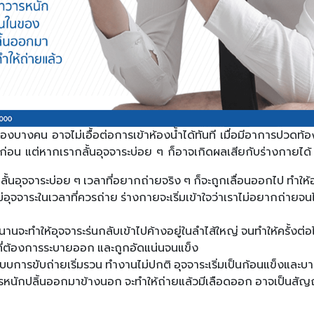
องบางคน อาจไม่เอื้อต่อการเข้าห้องน้ำได้ทันที เมื่อมีอาการปวดท้อ
ว้ก่อน แต่หากเรากลั้นอุจจาระบ่อย ๆ ก็อาจเกิดผลเสียกับร่างกายได้ 
ลั้นอุจจาระบ่อย ๆ เวลาที่อยากถ่ายจริง ๆ ก็จะถูกเลื่อนออกไป ทำให้อ
่อุจจาระในเวลาที่ควรถ่าย ร่างกายจะเริ่มเข้าใจว่าเราไม่อยากถ่าย
ะนานจะทำให้อุจจาระร่นกลับเข้าไปค้างอยู่ในลำไส้ใหญ่ จนทำให้ครั้งต
่ต้องการระบายออก และถูกอัดแน่นจนแข็ง
ระบบการขับถ่ายเริ่มรวน ทำงานไม่ปกติ อุจจาระเริ่มเป็นก้อนแข็งและ
รหนักปลิ้นออกมาข้างนอก จะทำให้ถ่ายแล้วมีเลือดออก อาจเป็นส