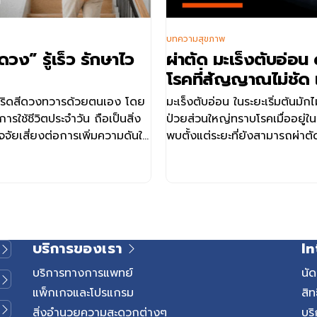
บทความสุขภาพ
ดวง” รู้เร็ว รักษาไว
ผ่าตัด มะเร็งตับอ่อ
โรคที่สัญญาณไม่ชัด แ
คิด
ริดสีดวงทวารด้วยตนเอง โดย
มะเร็งตับอ่อน ในระยะเริ่มต้นมัก
ใช้ชีวิตประจำวัน ถือเป็นสิ่ง
ป่วยส่วนใหญ่ทราบโรคเมื่ออยู่
ัจจัยเสี่ยงต่อการเพิ่มความดันใน
พบตั้งแต่ระยะที่ยังสามารถผ่า
การผ่าตัดแบบ Whipple เป็นแน
ช่วยเพิ่มโอกาสรอดชีวิต ปัจจุบ
พยาบาลเวชธานี อินเตอร์เนชันแ
ยนต์ช่วยผ่าตัดดาวินชี (Da Vi
เข้ามายกระดับความแม่นยำในกา
เส้นเลือดที่ซับซ้อน เพื่อผลลัพธ
บริการของเรา
In
สูงสุดสำหรับผู้ป่วย ตับอ่อนคืออ
ร่างกาย ตับอ่อน (Pancreas) เป็
บริการทางการแพทย์
นั
ช่องท้องด้านหลังกระเพาะอาหาร 
แพ็กเกจและโปรแกรม
สิท
คือ 1. สร้างเอนไซม์ เพื่อช่ว
สิ่งอำนวยความสะดวกต่างๆ
บริ