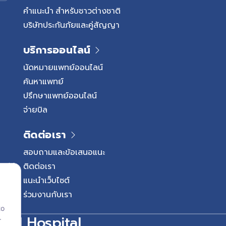
อาหาร 2. สร้างฮอร์โมน เช่น อิ
คำแนะนำ สำหรับชาวต่างชาติ
ระดับน้ำตาลในเลือด หากตับ
บริษัทประกันภัยและคู่สัญญา
กระทบต่อระบบย่อยอาหารและ
ของร่างกายโดยตรง มะเร็งตับอ
บริการออนไลน์
เจริญเติบโตผิดปกติของเซลล์เนื้
พบได้บ่อยที่สุดคือ ส่วนหัวของตั
นัดหมายแพทย์ออนไลน์
น้ำดีและลำไส้เล็กส่วนต้น ด้วยต
ค้นหาแพทย์
ระยะแรกจึงสังเกตได้ยาก ทำให้ผู
ปรึกษาแพทย์ออนไลน์
เมื่อโรคเข้าสู่ระยะลุกลามแล้ว
จ่ายบิล
อาการเตือนเหล่านี้ ควรรีบพบแ
วินิจฉัย แนวทางการรักษามะเร็ง
ติดต่อเรา
กับระยะของโรค ตำแหน่งก้อนเน
ผู้ป่วย ในกลุ่มที่ก้อนมะเร็งยัง
สอบถามและข้อเสนอแนะ
ก้อนมะเร็งออกคือแนวทางหลักท
ติดต่อเรา
ได้มากที่สุด […]
แนะนำเว็บไซต์
ร่วมงานกับเรา
to
onal Hospital
r