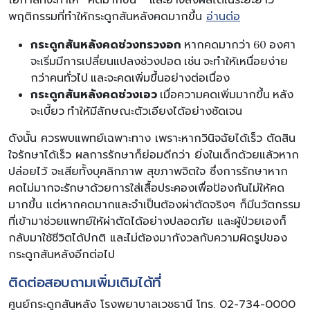
โอกาสที่จะทำให้ “คดมากขึ้น ” และอาจส่งผลได้ในระยะยาว
พฤติกรรมที่ทำให้กระดูกสันหลังคดมากขึ้น
อ่านต่อ
กระดูกสันหลังคดช่วงทรวงอก
หากคดมากว่า 60 องศา
จะเริ่มมีการเปลี่ยนแปลงช่วงปอด เช่น จะทำให้เหนื่อยง่าย
กว่าคนทั่วไป และจะคดเพิ่มขึ้นอย่างต่อเนื่อง
กระดูกสันหลังคดช่วงเอว
เมื่อความคดเพิ่มมากขึ้น หลัง
จะเบี้ยว ทำให้มีลักษณะตัวเอียงได้อย่างชัดเจน
ดังนั้น ควรพบแพทย์เฉพาะทาง เพราะหากวินิจฉัยได้เร็ว ตัดสิน
ใจรักษาได้เร็ว ผลการรักษาก็ย่อมดีกว่า ยิ่งในเด็กด้วยแล้วหาก
ปล่อยไว้ จะเสียทั้งบุคลิกภาพ สุขภาพจิตใจ ซึ่งการรักษาหาก
คดไม่มากจะรักษาด้วยการใส่เสื้อประคองเพื่อป้องกันไม่ให้คด
มากขึ้น แต่หากคดมากและจำเป็นต้องผ่าตัดจริงๆ ก็มีนวัตกรรม
ที่เข้ามาช่วยแพทย์ให้ผ่าตัดได้อย่างปลอดภัย และผู้ป่วยเองก็
กลับมาใช้ชีวิตได้ปกติ และไม่ต้องมากังวลกับความผิดรูปของ
กระดูกสันหลังอีกต่อไป
ติดต่อสอบถามเพิ่มเติมได้ที่
ศูนย์กระดูกสันหลัง โรงพยาบาลเวชธานี โทร. 02-734-0000