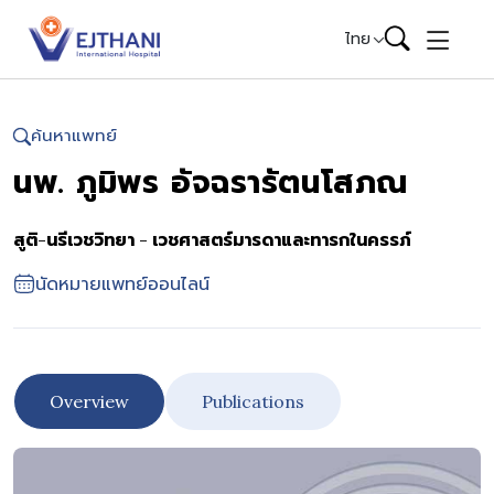
Skip to content
ไทย
ค้นหาแพทย์
นพ. ภูมิพร อัจฉรารัตนโสภณ
สูติ-นรีเวชวิทยา - เวชศาสตร์มารดาและทารกในครรภ์
นัดหมายแพทย์ออนไลน์
Overview
Publications