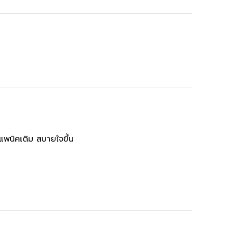
าแพนิคเดิม สบายใจขึ้น