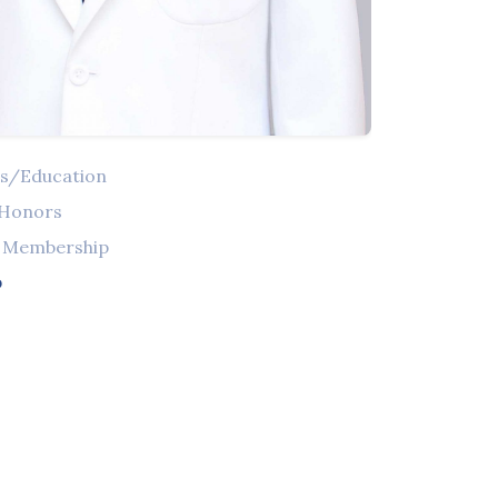
ns/Education
 Honors
l Membership
จ