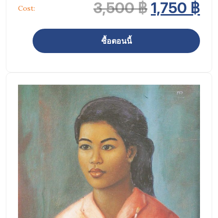
Original p
Cu
3,500
฿
1,750
฿
Cost:
ซื้อตอนนี้
จำนวน ภาพในหลวงร.9 ทรงพระเยาว์ K10 Canvas_60x40 cm