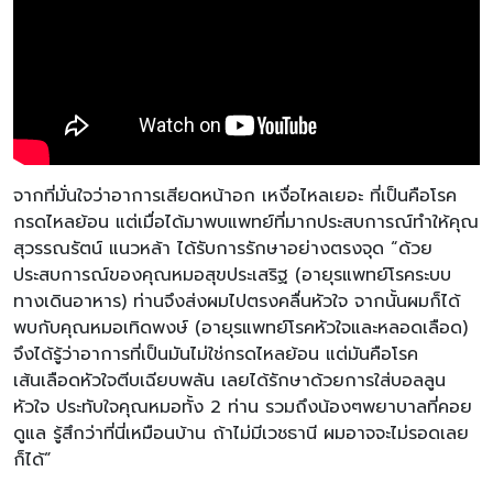
จากที่มั่นใจว่าอาการเสียดหน้าอก เหงื่อไหลเยอะ ที่เป็นคือโรค
กรดไหลย้อน แต่เมื่อได้มาพบแพทย์ที่มากประสบการณ์ทำให้คุณ
สุวรรณรัตน์ แนวหล้า ได้รับการรักษาอย่างตรงจุด “ด้วย
ประสบการณ์ของคุณหมอสุขประเสริฐ (อายุรแพทย์โรคระบบ
ทางเดินอาหาร) ท่านจึงส่งผมไปตรงคลื่นหัวใจ จากนั้นผมก็ได้
พบกับคุณหมอเทิดพงษ์ (อายุรแพทย์โรคหัวใจและหลอดเลือด)
จึงได้รู้ว่าอาการที่เป็นมันไม่ใช่กรดไหลย้อน แต่มันคือโรค
เส้นเลือดหัวใจตีบเฉียบพลัน เลยได้รักษาด้วยการใส่บอลลูน
หัวใจ ประทับใจคุณหมอทั้ง 2 ท่าน รวมถึงน้องๆพยาบาลที่คอย
ดูแล รู้สึกว่าที่นี่เหมือนบ้าน ถ้าไม่มีเวชธานี ผมอาจจะไม่รอดเลย
ก็ได้”