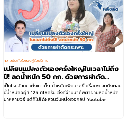
ความประทับใจของผู้รับบริการ
เปลี่ยนแปลงตัวเองครั้งใหญ่ในเวลาไม่ถึง
ปี! ลดน้ำหนัก 50 กก. ด้วยการผ่าตัด
กระเพาะ
เป็นโรคอ้วนมาตั้งแต่เด็ก น้ำหนักเพิ่มมากขึ้นเรื่อยๆ จนถึงตอน
นี้น้ำหนักอยู่ที่ 125 กิโลกรัม ซึ่งที่ผ่านมาก็พยายามลดน้ำหนัก
มาหลายวิธี แต่ก็ไม่ได้ผลจนวันหนึ่งเจอคลิป Youtube