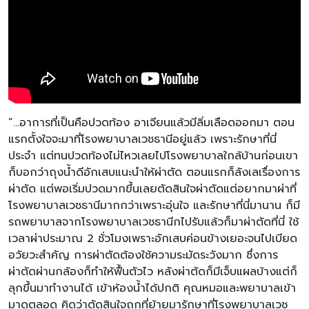
“…อาการที่เป็นคือปวดท้อง อาเจียนแล้วมีลิ่มเลือดออกมา ตอน
แรกตั้งใจจะมาที่โรงพยาบาลเวชธานีอยู่แล้ว เพราะรักษาที่นี่
ประจำ แต่ทนปวดท้องไม่ไหวเลยไปโรงพยาบาลใกล้บ้านก่อนเขา
ก็บอกว่าถุงน้ำดีอักเสบแนะนำให้ผ่าตัด ตอนแรกก็ลังเลเรื่องการ
ผ่าตัด แต่พอเริ่มปวดมากขึ้นเลยตัดสินใจผ่าตัดแต่อยากมาผ่าที่
โรงพยาบาลเวชธานีมากกว่าเพราะอุ่นใจ และรักษาที่นี่มานาน ก็มี
รถพยาบาลจากโรงพยาบาลเวชธานีกไปรับแล้วก็มาผ่าตัดที่นี่ ใช้
เวลาผ่าประมาณ 2 ชั่วโมงเพราะอักเสบค่อนข้างเยอะจนไปเบียด
อวัยวะสำคัญ การผ่าตัดต้องใช้ความระมัดระวังมาก ซึ่งการ
ผ่าตัดผ่านกล้องก็ทำให้ฟื้นตัวไว หลังผ่าตัดก็มีเจ็บแผลบ้างแต่ก็
ลุกขึ้นมาทำงานได้ เข้าห้องน้ำได้ปกติ คุณหมอและพยาบาลเข้า
มาดูตลอด คิดว่าตัดสินใจถูกที่ย้ายมารักษาที่โรงพยาบาลเวช