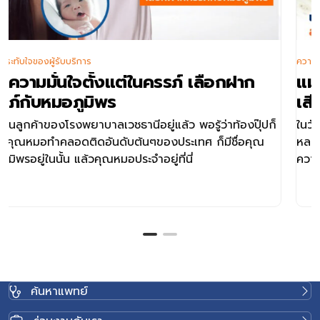
้รับบริการ
ความประทับใจของผู้
มั่นใจตั้งแต่ในครรภ์ เลือกฝาก
แม่ผู้ไม่ยอ
หมอภูมิพร
เสียงลมหา
ของโรงพยาบาลเวชธานีอยู่แล้ว พอรู้ว่าท้องปุ๊ปก็
ในวันที่รพ.แห่ง
ำคลอดติดอันดับต้นๆของประเทศ ก็มีชื่อคุณ
หลายโรคที่มีคว
นั้น แล้วคุณหมอประจำอยู่ที่นี่
ความดันสูง
ค้นหาแพทย์