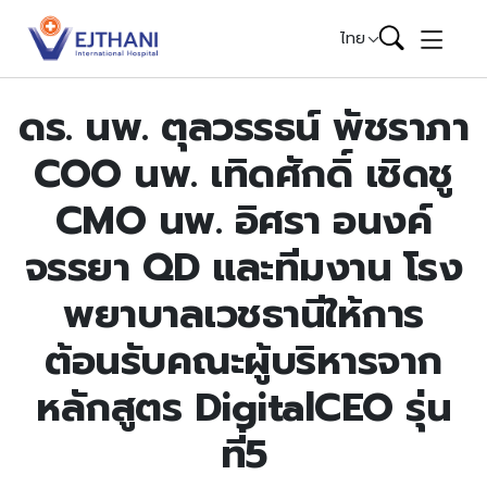
Skip to content
ไทย
ดร. นพ. ตุลวรรธน์ พัชราภา
COO นพ. เทิดศักดิ์ เชิดชู
CMO นพ. อิศรา อนงค์
จรรยา QD และทีมงาน โรง
พยาบาลเวชธานีให้การ
ต้อนรับคณะผู้บริหารจาก
หลักสูตร DigitalCEO รุ่น
ที่5