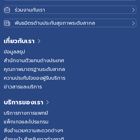
ุคลากร
ท้องแบบเดิม ลดการบาดเจ็บของเนื้อเยื่อ ลดการส
ร่วมงานกับเรา
มรู้และ
ลดความเสี่ยงการติดเชื้อหรือภาวะแทรกซ้อนหลังผ่
ยายในหัวข้อ
ให้ผู้ป่วยฟื้นตัวได้เร็วขึ้น เมื่อเทียบกับการปลูกถ่า
พันธมิตรด้านประกันสุขภาพระดับสากล
rogram in
ดั้งเดิม ทั้งนี้ การผ่าตัดปลูกถ่ายไตด้วยหุ่นยนต์ช่ว
มุ่งเน้นการ
เป็นการรักษาที่ได้รับการยอมรับในโรงพยาบาลชั้
เกี่ยวกับเรา
สม การ
ประเทศทั่วโลก ความสำเร็จในครั้งนี้ถือเป็นก้าวสำ
นฟู ลดความด
แพทย์ในการยกระดับการรักษาผู้ป่วยปลูกถ่ายไตข
ข้อมูลสรุป
เหมาะสมมี
พยาบาลเวชธานี อินเตอร์เนชันแนล ให้มีประสิทธิภ
สำนักงานตัวแทนต่างประเทศ
ล่นกีฬาใน
ปลอดภัยยิ่งขึ้น
คุณภาพมาตรฐานระดับสากล
น การมีส่วน
ความประทับใจของผู้รับบริการ
ศครั้งนี้
ข่าวสารและบริการ
ตอร์เนชัน
อ เวชศาสตร์
บริการของเรา
แพทย์และทีม
ยแพทย์
บริการทางการแพทย์
แพ็กเกจและโปรแกรม
สิ่งอำนวยความสะดวกต่างๆ
คำแนะนำ สำหรับชาวต่างชาติ