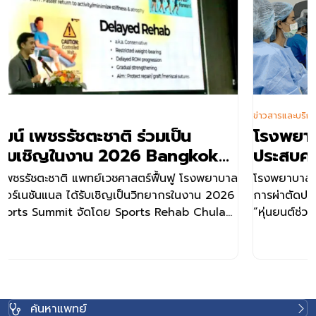
ข่าวสารและบริการ
็น
โรงพยาบาลเวชธานี อินเตอร์เนชั
ngkok
ประสบความสำเร็จในการผ่าตัดปลูก
จากผู้บริจาคสมองตาย ด้วยเทคโนโล
ฟู โรงพยาบาล
โรงพยาบาลเวชธานี อินเตอร์เนชันแนล ประสบความ
ยนต์ช่วยผ่าตัดดาวินชี่ (Da Vinci) 
รในงาน 2026
การผ่าตัดปลูกถ่ายไตจากผู้บริจาคสมองตาย โดยใช
รพ.เอกชนแห่งแรกในประเทศไทย
hab Chula
“หุ่นยนต์ช่วยผ่าตัดดาวินชี่ (Da Vinci Robotic-
ซึ่งเป็น
Surgery)” เป็นโรงพยาบาลเอกชนแห่งแรกในประเ
ฟู
ผ่าตัดปลูกถ่ายไตในครั้งนี้ ดำเนินการโดยทีมแพทย
นงานมีแพทย์
สหสาขาวิชาชีพ ประกอบด้วย อายุรแพทย์โรคไต ศ
่วม อาทิ
เฉพาะทางด้านทางเดินปัสสาวะ ศัลยแพทย์เฉพาะท
แพทย์
เลือด และทีมสหสาขาวิชาชีพที่เกี่ยวข้องโดยมีการ
ค้นหาแพทย์
าระงับปวด
กัน เพื่อนำเทคโนโลยีหุ่นยนต์มาใช้ทดแทนการผ่าตัด