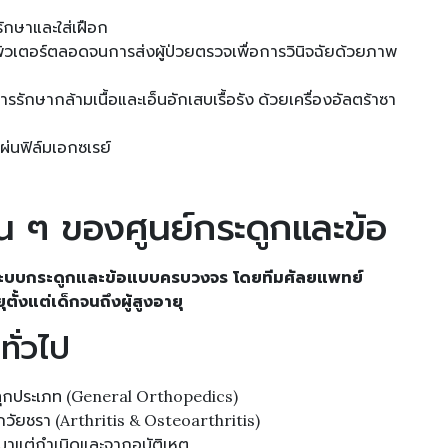
รักษาและใส่เฝือก
พิวเตอร์ตลอดจนการส่งผู้ป่วยตรวจเพื่อการวินิจฉัยด้วยภาพ
รักษากล้ามเนื้อและเอ็นอักเสบเรื้อรัง ด้วยเครื่องอัลตร้าซา
ผ่นฟิล์มเอกซเรย์
น ๆ ของศูนย์กระดูกและข้อ
ระบบกระดูกและข้อแบบครบวงจร โดยทีมศัลยแพทย์
้งแต่เด็กจนถึงผู้สูงอายุ
ั่วไป
ทุกประเภท (General Orthopedics)
ากวัยชรา (Arthritis & Osteoarthritis)
าแต่กำเนิดและจากอุบัติเหตุ