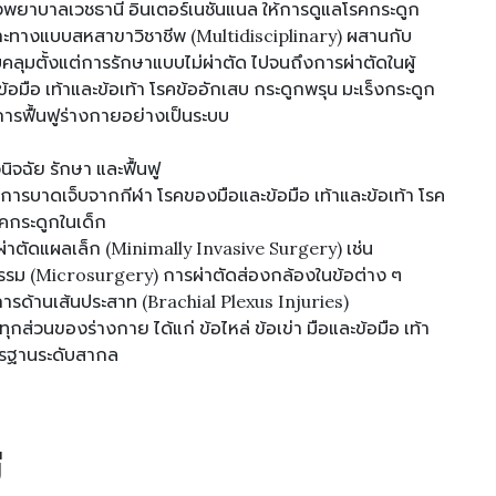
พยาบาลเวชธานี อินเตอร์เนชันแนล ให้การดูแลโรคกระดูก
าะทางแบบสหสาขาวิชาชีพ (Multidisciplinary) ผสานกับ
คลุมตั้งแต่การรักษาแบบไม่ผ่าตัด ไปจนถึงการผ่าตัดในผู้
อมือ เท้าและข้อเท้า โรคข้ออักเสบ กระดูกพรุน มะเร็งกระดูก
การฟื้นฟูร่างกายอย่างเป็นระบบ
ิจฉัย รักษา และฟื้นฟู
การบาดเจ็บจากกีฬา โรคของมือและข้อมือ เท้าและข้อเท้า โรค
รคกระดูกในเด็ก
ผ่าตัดแผลเล็ก (Minimally Invasive Surgery) เช่น
กรรม (Microsurgery) การผ่าตัดส่องกล้องในข้อต่าง ๆ
รด้านเส้นประสาท (Brachial Plexus Injuries)
กส่วนของร่างกาย ได้แก่ ข้อไหล่ ข้อเข่า มือและข้อมือ เท้า
ตรฐานระดับสากล
ี