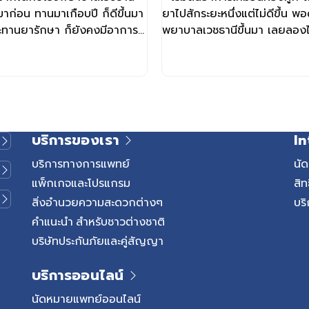
ก่อน ทานมาเกือบปี ก็ดีขึ้นมา
ยาไปสักระยะหนึ่งแต่ไม่ดีขึ้น พอ
จะทานยารักษา ก็ยังคงมีอาการ
พยาบาลเวชธานีขึ้นมา เลยลองไ
โรงพยาบาลเวชธานีและคุณหมออน
1 เกี่ยวกับการรักษาริดสีดวงด้
บริการของเรา
In
บริการทางการแพทย์
นั
แพ็กเกจและโปรแกรม
สิท
สิ่งอำนวยความสะดวกต่างๆ
บริ
คำแนะนำ สำหรับชาวต่างชาติ
บริษัทประกันภัยและคู่สัญญา
บริการออนไลน์
นัดหมายแพทย์ออนไลน์