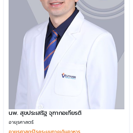
นพ. สุขประเสริฐ จุฑากอเกียรติ
อายุรศาสตร์
อายุรศาสตร์โรคระบบทางเดินอาหาร