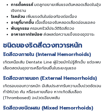
การตั้งครรภ์
มดลูกขยายเพิ่มแรงดันหลอดเลือดในอุ้ง
เชิงกราน
โรคอ้วน
เพิ่มแรงดันในช่องท้องต่อเนื่อง
อายุที่มากขึ้น
เนื้อเยื่อรองรับหลอดเลือดอ่อนแอลง
พันธุกรรม
ครอบครัวมีประวัติริดสีดวง
อาหารกากใยน้อย
ส่งผลต่อความแข็งของอุจจาระ
ชนิดของริดสีดวงทวารหนัก
ริดสีดวงภายใน (Internal Hemorrhoids)
เกิดเหนือเส้น Dentate Line ผู้ป่วยมักไม่รู้สึกเจ็บ แต่จะพบ
เลือดสดปนอุจจาระหรือก้อนยื่นในระยะรุนแรง
ริดสีดวงภายนอก (External Hemorrhoids)
เกิดรอบขอบทวารหนัก มีเส้นประสาทรับความเจ็บปวดชัดเจน
ทำให้ปวด คัน หรือระคายเคือง หากเกิดลิ่มเลือด
(Thrombosed) จะปวดเฉียบพลัน
ริดสีดวงชนิดผสม (Mixed Hemorrhoids)