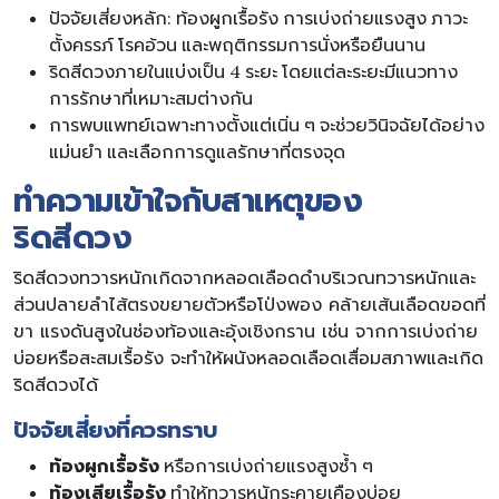
ปัจจัยเสี่ยงหลัก: ท้องผูกเรื้อรัง การเบ่งถ่ายแรงสูง ภาวะ
ตั้งครรภ์ โรคอ้วน และพฤติกรรมการนั่งหรือยืนนาน
ริดสีดวงภายในแบ่งเป็น 4 ระยะ โดยแต่ละระยะมีแนวทาง
การรักษาที่เหมาะสมต่างกัน
การพบแพทย์เฉพาะทางตั้งแต่เนิ่น ๆ จะช่วยวินิจฉัยได้อย่าง
แม่นยำ และเลือกการดูแลรักษาที่ตรงจุด
ทำความเข้าใจกับสาเหตุของ
ริดสีดวง
ริดสีดวงทวารหนักเกิดจากหลอดเลือดดำบริเวณทวารหนักและ
ส่วนปลายลำไส้ตรงขยายตัวหรือโป่งพอง คล้ายเส้นเลือดขอดที่
ขา แรงดันสูงในช่องท้องและอุ้งเชิงกราน เช่น จากการเบ่งถ่าย
บ่อยหรือสะสมเรื้อรัง จะทำให้ผนังหลอดเลือดเสื่อมสภาพและเกิด
ริดสีดวงได้
ปัจจัยเสี่ยงที่ควรทราบ
ท้องผูกเรื้อรัง
หรือการเบ่งถ่ายแรงสูงซ้ำ ๆ
ท้องเสียเรื้อรัง
ทำให้ทวารหนักระคายเคืองบ่อย