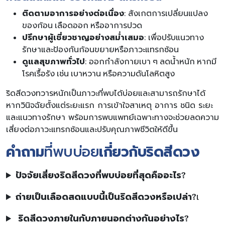
ติดตามอาการอย่างต่อเนื่อง
: สังเกตการเปลี่ยนแปลง
ของก้อน เลือดออก หรืออาการปวด
ปรึกษาผู้เชี่ยวชาญอย่างสม่ำเสมอ
: เพื่อปรับแนวทาง
รักษาและป้องกันก้อนขยายหรือภาวะแทรกซ้อน
ดูแลสุขภาพทั่วไป
: ออกกำลังกายเบา ๆ ลดน้ำหนัก หากมี
โรคเรื้อรัง เช่น เบาหวาน หรือความดันโลหิตสูง
ริดสีดวงทวารหนักเป็นภาวะที่พบได้บ่อยและสามารถรักษาได้
หากวินิจฉัยตั้งแต่ระยะแรก การเข้าใจสาเหตุ อาการ ชนิด ระยะ
และแนวทางรักษา พร้อมการพบแพทย์เฉพาะทางจะช่วยลดความ
เสี่ยงต่อภาวะแทรกซ้อนและปรับคุณภาพชีวิตให้ดีขึ้น
คำถาม
ที่พบบ่อย
เกี่ยวกับริดสีดวง
ปัจจัยเสี่ยงริดสีดวงที่พบบ่อยที่สุดคืออะไร?
ถ่ายเป็นเลือดสดแบบนี้เป็นริดสีดวงหรือเปล่า?
เ
ริดสีดวงภายในกับภายนอกต่างกันอย่างไร?