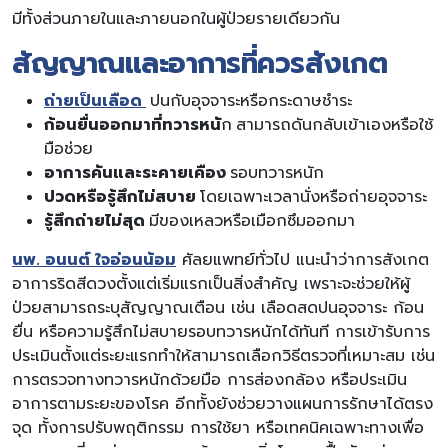
มีทั้งส่วนภายในและภายนอกในผู้ป่วยรายเดียวกัน
สัญญาณและอาการที่ควรสังเกต
ถ่ายเป็นเลือด
ปนกับอุจจาระหรือกระดาษชำระ
ก้อนยื่นออกมาที่ทวารหนั
ก สามารถดันกลับเข้าเองหรือใช้
มือช่วย
อาการคันและระคายเคือง
รอบทวารหนัก
ปวดหรือรู้สึกไม่สบาย
โดยเฉพาะเวลานั่งหรือถ่ายอุจจาระ
รู้สึกถ่ายไม่สุด
มีของเหลวหรือเมือกซึมออกมา
นพ. อนนต์ ใจอ่อนน้อม
ศัลยแพทย์ทั่วไป แนะนำว่าการสังเกต
อาการริดสีดวงตั้งแต่เริ่มแรกเป็นสิ่งสำคัญ เพราะจะช่วยให้ผู้
ป่วยสามารถระบุสัญญาณเตือน เช่น เลือดสดปนอุจจาระ ก้อน
ยื่น หรือความรู้สึกไม่สบายรอบทวารหนักได้ทันที การเข้ารับการ
ประเมินตั้งแต่ระยะแรกทำให้สามารถเลือกวิธีตรวจที่เหมาะสม เช่น
การตรวจทางทวารหนักด้วยมือ การส่องกล้อง หรือประเมิน
อาการตามระยะของโรค อีกทั้งยังช่วยวางแผนการรักษาได้ตรง
จุด ทั้งการปรับพฤติกรรม การใช้ยา หรือเทคนิคเฉพาะทางเพื่อ