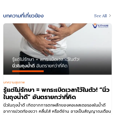
บทความที่เกี่ยวข้อง
See All
บทความสุขภาพ
รู้แต่ไม่รักษา = พกระเบิดเวลาไว้ในตัว! “นิ่ว
ในถุงน้ำดี” อันตรายกว่าที่คิด
นิ่วในถุงน้ำดี เกิดจากการตกผลึกของคอเลสเตอรอลในน้ำดี
อาการปวดท้องขวา คลื่นไส้ หรือดีซ่าน อาจเป็นสัญญาณเตือน