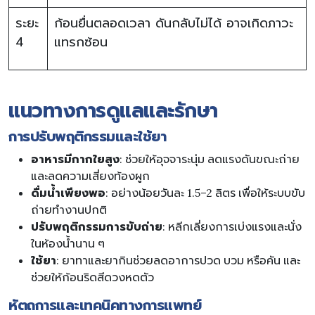
ระยะ
ก้อนยื่นตลอดเวลา ดันกลับไม่ได้ อาจเกิดภาวะ
4
แทรกซ้อน
แนวทางการดูแลและรักษา
การปรับพฤติกรรมและใช้ยา
อาหารมีกากใยสูง
: ช่วยให้อุจจาระนุ่ม ลดแรงดันขณะถ่าย
และลดความเสี่ยงท้องผูก
ดื่มน้ำเพียงพอ
: อย่างน้อยวันละ 1.5–2 ลิตร เพื่อให้ระบบขับ
ถ่ายทำงานปกติ
ปรับพฤติกรรมการขับถ่าย
: หลีกเลี่ยงการเบ่งแรงและนั่ง
ในห้องน้ำนาน ๆ
ใช้ยา
: ยาทาและยากินช่วยลดอาการปวด บวม หรือคัน และ
ช่วยให้ก้อนริดสีดวงหดตัว
หัตถการและเทคนิคทางการแพทย์